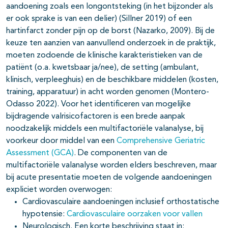
aandoening zoals een longontsteking (in het bijzonder als
er ook sprake is van een delier) (Sillner 2019) of een
hartinfarct zonder pijn op de borst (Nazarko, 2009). Bij de
keuze ten aanzien van aanvullend onderzoek in de praktijk,
moeten zodoende de klinische karakteristieken van de
patiënt (o.a. kwetsbaar ja/nee), de setting (ambulant,
klinisch, verpleeghuis) en de beschikbare middelen (kosten,
training, apparatuur) in acht worden genomen (Montero-
Odasso 2022). Voor het identificeren van mogelijke
bijdragende valrisicofactoren is een brede aanpak
noodzakelijk middels een multifactoriële valanalyse, bij
voorkeur door middel van een
Comprehensive Geriatric
Assessment (GCA)
. De componenten van de
multifactoriële valanalyse worden elders beschreven, maar
bij acute presentatie moeten de volgende aandoeningen
expliciet worden overwogen:
Cardiovasculaire aandoeningen inclusief orthostatische
hypotensie:
Cardiovasculaire oorzaken voor vallen
Neurologisch. Een korte beschrijving staat in: