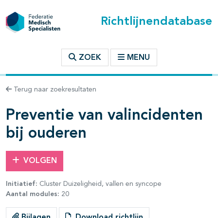
Richtlijnendatabase
t inhoudsopgave
ZOEK
MENU
n binnen deze richtlijn
Terug naar zoekresultaten
les openklappen
Preventie van valincidenten
bij ouderen
VOLGEN
Initiatief:
Cluster Duizeligheid, vallen en syncope
Aantal modules:
20
Bijlagen
Download richtlijn