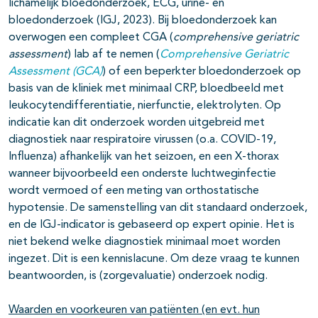
lichamelijk bloedonderzoek, ECG, urine- en
bloedonderzoek (IGJ, 2023). Bij bloedonderzoek kan
overwogen een compleet CGA (
comprehensive geriatric
assessment
) lab af te nemen (
Comprehensive Geriatric
Assessment (GCA)
) of een beperkter bloedonderzoek op
basis van de kliniek met minimaal CRP, bloedbeeld met
leukocytendifferentiatie, nierfunctie, elektrolyten. Op
indicatie kan dit onderzoek worden uitgebreid met
diagnostiek naar respiratoire virussen (o.a. COVID-19,
Influenza) afhankelijk van het seizoen, en een X-thorax
wanneer bijvoorbeeld een onderste luchtweginfectie
wordt vermoed of een meting van orthostatische
hypotensie. De samenstelling van dit standaard onderzoek,
en de IGJ-indicator is gebaseerd op expert opinie. Het is
niet bekend welke diagnostiek minimaal moet worden
ingezet. Dit is een kennislacune. Om deze vraag te kunnen
beantwoorden, is (zorgevaluatie) onderzoek nodig.
Waarden en voorkeuren van patiënten (en evt. hun