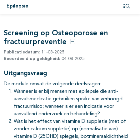
Epilepsie
Open i
pagina's open- en dichtklappen
Screening op Osteoporose en
fractuurpreventie
Opties
Publicatiedatum:
11-08-2025
Beoordeeld op geldigheid:
04-08-2025
pagina's open- en dichtklappen
Uitgangsvraag
De module omvat de volgende deelvragen:
pagina's open- en dichtklappen
Wanneer is er bij mensen met epilepsie die anti-
aanvalsmedicatie gebruiken sprake van verhoogd
fractuurrisico; wanneer is er een indicatie voor
aanvullend onderzoek en behandeling?
Wat is het effect van vitamine D suppletie (met of
pagina's open- en dichtklappen
zonder calcium suppletie) op (normalisatie van)
vitamine D (25OHD) spiegels, botmineraaldichtheid