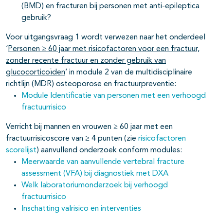
(BMD) en fracturen bij personen met anti-epileptica
pagina's open- en dichtklappen
gebruik?
Voor uitgangsvraag 1 wordt verwezen naar het onderdeel
‘
Personen ≥ 60 jaar met risicofactoren voor een fractuur,
pagina's open- en dichtklappen
zonder recente fractuur en zonder gebruik van
glucocorticoïden
’ in module 2 van de multidisciplinaire
pagina's open- en dichtklappen
richtlijn (MDR) osteoporose en fractuurpreventie:
Module Identificatie van personen met een verhoogd
pagina's open- en dichtklappen
fractuurrisico
pagina's open- en dichtklappen
Verricht bij mannen en vrouwen ≥ 60 jaar met een
fractuurrisicoscore van ≥ 4 punten (zie
risicofactoren
pagina's open- en dichtklappen
scorelijst
) aanvullend onderzoek conform modules:
Meerwaarde van aanvullende vertebral fracture
pagina's open- en dichtklappen
assessment (VFA) bij diagnostiek met DXA
Welk laboratoriumonderzoek bij verhoogd
fractuurrisico
Inschatting valrisico en interventies