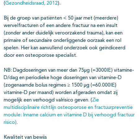
(
Gezondheidsraad, 2012
).
Bij de groep van patiënten < 50 jaar met (meerdere)
wervelfracturen of een andere fractuur na een insult
(zonder ander duidelijk veroorzakend trauma), kan een
primaire of secundaire onderliggende oorzaak een rol
spelen. Hier kan aanvullend onderzoek ook geïndiceerd
door een osteoporose specialist.
NB: Dagdoseringen van meer dan 75µg (=3000IE) vitamine-
D/dag en periodieke hoge doseringen van vitamine-D
(zogenaamde bolus regimes ≥ 1500 µg (=60.000IE)
vitamine-D per maand) worden afgeraden omdat zij
mogelijk een verhoogd valrisico geven. (
Zie
multidisciplinaire richtlijn osteoporose en fractuurpreventie
module: Inname calcium en vitamine D bij verhoogd fractuur
risico)
.
Kwaliteit van bewijs