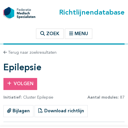
Richtlijnendatabase
t inhoudsopgave
ZOEK
MENU
n binnen deze richtlijn
Terug naar zoekresultaten
les openklappen
Epilepsie
VOLGEN
Initiatief:
Cluster Epilepsie
Aantal modules:
87
Bijlagen
Download richtlijn