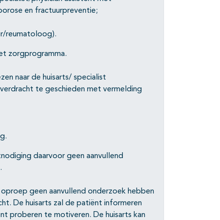
orose en fractuurpreventie;
er/reumatoloog).
 het zorgprogramma.
en naar de huisarts/ specialist
 overdracht te geschieden met vermelding
g.
itnodiging daarvoor geen aanvullend
.
de oproep geen aanvullend onderzoek hebben
t. De huisarts zal de patiënt informeren
nt proberen te motiveren. De huisarts kan