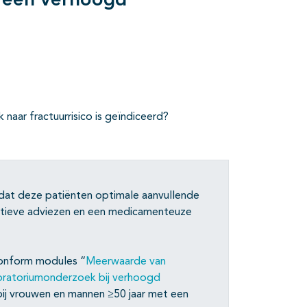
t een verhoogd
 naar fractuurrisico is geïndiceerd?
odat deze patiënten optimale aanvullende
eventieve adviezen en een medicamenteuze
conform modules “
Meerwaarde van
oratoriumonderzoek bij verhoogd
bij vrouwen en mannen ≥50 jaar met een