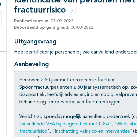
Identificatie van personen me
e
fractuurrisico
Opties
Publicatiedatum:
07-09-2022
eken binnen deze richtlijn
Beoordeeld op geldigheid:
08-08-2022
Uitgangsvraag
Alles openklappen
Hoe identificeer je personen bij wie aanvullend onderzoek
Aanbeveling
Personen ≥ 50 jaar met een recente fractuur:
Spoor fractuurpatiënten ≥ 50 jaar systematisch op, z
diagnostiek, leefstijl advies en, indien nodig, valpr
behandeling ter preventie van fracturen krijgen.
Verricht zo spoedig mogelijk aanvullend onderzoek (
aanvullende VFA bij diagnostiek met DXA
”, “
Welk lab
fractuurrisico
", “
Inschatting valrisico en interventies
”) 