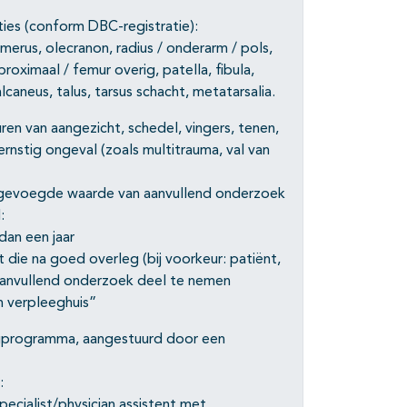
ies (conform DBC-registratie):
merus, olecranon, radius / onderarm / pols,
oximaal / femur overig, patella, fibula,
alcaneus, talus, tarsus schacht, metatarsalia.
ren van aangezicht, schedel, vingers, tenen,
rnstig ongeval (zoals multitrauma, val van
egevoegde waarde van aanvullend onderzoek
:
dan een jaar
die na goed overleg (bij voorkeur: patiënt,
 aanvullend onderzoek deel te nemen
n verpleeghuis”
rgprogramma, aangestuurd door een
:
ecialist/physician assistent met