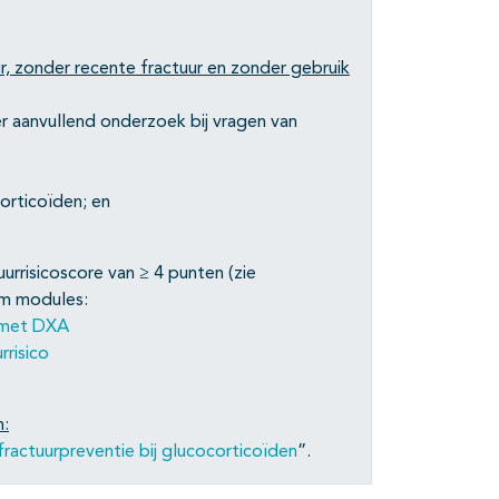
ur, zonder recente fractuur en zonder gebruik
ver aanvullend onderzoek bij vragen van
orticoïden; en
urrisicoscore van ≥ 4 punten (zie
rm modules:
k met DXA
risico
n:
fractuurpreventie bij glucocorticoïden
”.