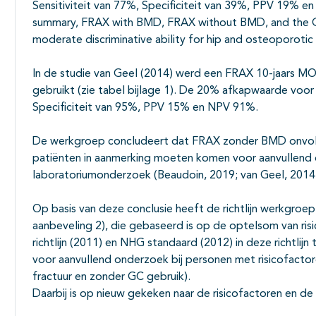
Sensitiviteit van 77%, Specificiteit van 39%, PPV 19% e
summary, FRAX with BMD, FRAX without BMD, and the Garv
moderate discriminative ability for hip and osteoporotic 
In de studie van Geel (2014) werd een FRAX 10-jaars M
gebruikt (zie tabel bijlage 1). De 20% afkapwaarde voor 
Specificiteit van 95%, PPV 15% en NPV 91%.
De werkgroep concludeert dat FRAX zonder BMD onvol
patiënten in aanmerking moeten komen voor aanvullen
laboratoriumonderzoek (Beaudoin, 2019; van Geel, 2014;
Op basis van deze conclusie heeft de richtlijn werkgroep 
aanbeveling 2), die gebaseerd is op de optelsom van ri
richtlijn (2011) en NHG standaard (2012) in deze richtlij
voor aanvullend onderzoek bij personen met risicofactor
fractuur en zonder GC gebruik).
Daarbij is op nieuw gekeken naar de risicofactoren en d