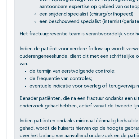
aantoonbare expertise op gebied van osteop
een snijdend specialist (chirurg/orthopeed);
een beschouwend specialist (internist/geriat
Het fractuurpreventie team is verantwoordelijk voor
Indien de patiënt voor verdere follow-up wordt verwez
ouderengeneeskunde, dient dit met een schriftelijke
van:
de termijn van eerstvolgende controle;
de frequentie van controles;
eventuele indicatie voor overleg of terugverwijzin
Benader patiënten, die na een fractuur ondanks een u
onderzoek gehad hebben, actief vanuit de tweede lijn
Indien patiënten ondanks minimaal éénmalig herhaal
gehad, wordt de huisarts hiervan op de hoogte gebrach
over het belang van aanvullend onderzoek en de patië