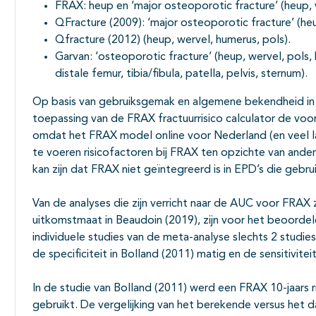
FRAX: heup en ‘major osteoporotic fracture’ (heup, 
QFracture (2009): ‘major osteoporotic fracture’ (heu
Qfracture (2012) (heup, wervel, humerus, pols).
Garvan: ‘osteoporotic fracture’ (heup, wervel, pols, 
distale femur, tibia/fibula, patella, pelvis, sternum).
Op basis van gebruiksgemak en algemene bekendheid in de
toepassing van de FRAX fractuurrisico calculator de voor
omdat het FRAX model online voor Nederland (en veel lan
te voeren risicofactoren bij FRAX ten opzichte van ander
kan zijn dat FRAX niet geïntegreerd is in EPD’s die gebrui
Van de analyses die zijn verricht naar de AUC voor FRAX
uitkomstmaat in Beaudoin (2019), zijn voor het beoorde
individuele studies van de meta-analyse slechts 2 studies
de specificiteit in Bolland (2011) matig en de sensitiviteit
In de studie van Bolland (2011) werd een FRAX 10-jaars 
gebruikt. De vergelijking van het berekende versus het da