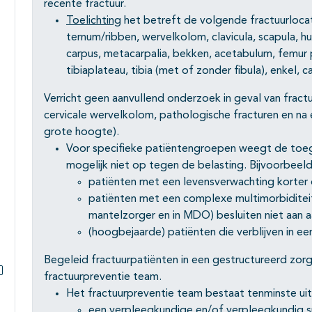
recente fractuur.
Toelichting
het betreft de volgende fractuurlocat
ternum/ribben, wervelkolom, clavicula, scapula, hu
carpus, metacarpalia, bekken, acetabulum, femur pr
tibiaplateau, tibia (met of zonder fibula), enkel, c
Verricht geen aanvullend onderzoek in geval van fractu
cervicale wervelkolom, pathologische fracturen en na e
grote hoogte).
Voor specifieke patiëntengroepen weegt de to
mogelijk niet op tegen de belasting. Bijvoorbeeld
patiënten met een levensverwachting korter 
patiënten met een complexe multimorbiditeit 
mantelzorger en in MDO) besluiten niet aan
(hoogbejaarde) patiënten die verblijven in ee
Begeleid fractuurpatiënten in een gestructureerd zo
fractuurpreventie team.
Subpagina's open- en dichtklappen
Het fractuurpreventie team bestaat tenminste uit
een verpleegkundige en/of verpleegkundig sp