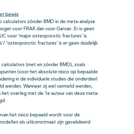
et bewijs
ico calculators zónder BMD in de meta-analyse
hoger voor FRAX dan voor Garvan. Er is geen
UC voor ‘major osteoporotic fractures’ is
/ ‘osteoporotic fractures’ is er geen duidelijk
co calculators (met en zónder BMD), zoals
ppunten (voor het absolute risico op bepaalde
dering in de individuele studies die onderdeel
ld werden. Wanneer zij wel vermeld werden,
 In het overleg met de 1e auteur van deze meta-
gd.
arvan het risico bepaald wordt voor de
 modellen als uitkomstmaat zijn gevalideerd