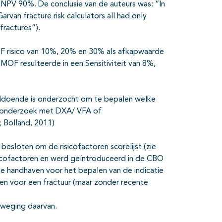
n NPV 90%. De conclusie van de auteurs was: “In
an fracture risk calculators all had only
fractures”).
OF risico van 10%, 20% en 30% als afkapwaarde
MOF resulteerde in een Sensitiviteit van 8%,
doende is onderzocht om te bepalen welke
d onderzoek met DXA/ VFA of
 Bolland, 2011)
besloten om de risicofactoren scorelijst (zie
sicofactoren en werd geïntroduceerd in de CBO
n te handhaven voor het bepalen van de indicatie
en voor een fractuur (maar zonder recente
e weging daarvan.