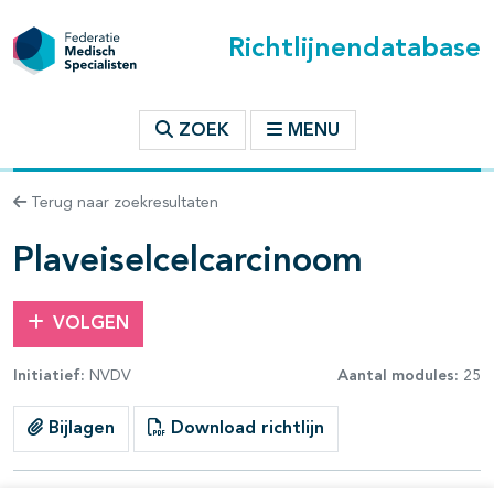
Richtlijnendatabase
t inhoudsopgave
ZOEK
MENU
n binnen deze richtlijn
Terug naar zoekresultaten
les openklappen
Plaveiselcelcarcinoom
VOLGEN
Initiatief:
NVDV
Aantal modules:
25
Bijlagen
Download richtlijn