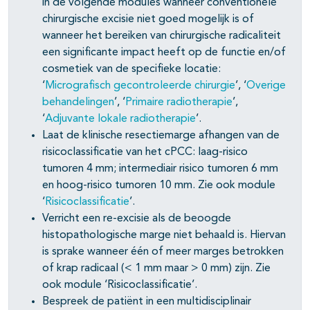
in de volgende modules wanneer conventionele
chirurgische excisie niet goed mogelijk is of
wanneer het bereiken van chirurgische radicaliteit
een significante impact heeft op de functie en/of
cosmetiek van de specifieke locatie:
‘
Micrografisch gecontroleerde chirurgie
’, ‘
Overige
behandelingen
’, ‘
Primaire radiotherapie
’,
‘
Adjuvante lokale radiotherapie
’.
Laat de klinische resectiemarge afhangen van de
risicoclassificatie van het cPCC: laag-risico
tumoren 4 mm; intermediair risico tumoren 6 mm
en hoog-risico tumoren 10 mm. Zie ook module
‘
Risicoclassificatie
’.
Verricht een re-excisie als de beoogde
histopathologische marge niet behaald is. Hiervan
is sprake wanneer één of meer marges betrokken
of krap radicaal (< 1 mm maar > 0 mm) zijn. Zie
ook module ‘Risicoclassificatie’.
Bespreek de patiënt in een multidisciplinair