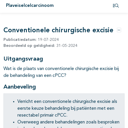
Plaveiselcelcarcinoom
Open i
pagina's open- en dichtklappen
Conventionele chirurgische excisie
Optie
Publicatiedatum:
19-07-2024
pagina's open- en dichtklappen
Beoordeeld op geldigheid:
31-05-2024
Uitgangsvraag
Wat is de plaats van conventionele chirurgische excisie bij
de behandeling van een cPCC?
Aanbeveling
Verricht een conventionele chirurgische excisie als
eerste keuze behandeling bij patiënten met een
resectabel primair cPCC.
Overweeg andere behandelingen zoals besproken