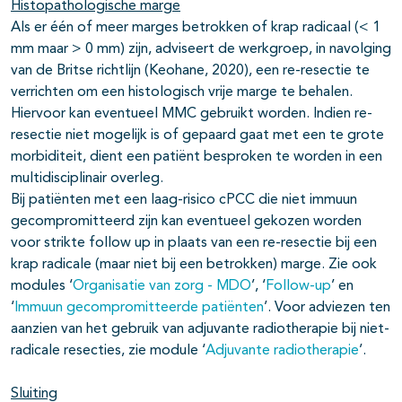
Histopathologische marge
Als er één of meer marges betrokken of krap radicaal (< 1
mm maar > 0 mm) zijn, adviseert de werkgroep, in navolging
van de Britse richtlijn (Keohane, 2020), een re-resectie te
verrichten om een histologisch vrije marge te behalen.
Hiervoor kan eventueel MMC gebruikt worden. Indien re-
resectie niet mogelijk is of gepaard gaat met een te grote
morbiditeit, dient een patiënt besproken te worden in een
multidisciplinair overleg.
Bij patiënten met een laag-risico cPCC die niet immuun
gecompromitteerd zijn kan eventueel gekozen worden
voor strikte follow up in plaats van een re-resectie bij een
krap radicale (maar niet bij een betrokken) marge. Zie ook
modules ‘
Organisatie van zorg - MDO
’, ‘
Follow-up
’ en
‘
Immuun gecompromitteerde patiënten
’. Voor adviezen ten
aanzien van het gebruik van adjuvante radiotherapie bij niet-
radicale resecties, zie module ‘
Adjuvante radiotherapie
’.
Sluiting