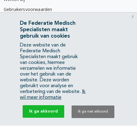
Gebruikersvoorwaarden
x
Privacyverklaring
De Federatie Medisch
Specialisten maakt
Contact
gebruik van cookies
Mercatorlaan 1200
Deze website van de
3528 BL Utrecht
Federatie Medisch
Specialisten maakt gebruik
van cookies, hiermee
(088) 505 34 34
verzamelen we informatie
info@richtlijnendatabase.nl
over het gebruik van de
website. Deze worden
gebruikt voor analyse en
YouTube
LinkedIn
verbetering van de website.
Ik
wil meer informatie
KvK Federatie Medisch Specialisten:
40483480
Ik ga akkoord
Ik ga niet akkoord
Privacyverklaring
Back to top