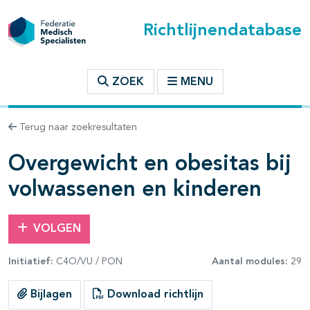
Richtlijnendatabase
t inhoudsopgave
ZOEK
MENU
n binnen deze richtlijn
Terug naar zoekresultaten
Overgewicht en obesitas bij
les openklappen
volwassenen en kinderen
VOLGEN
Initiatief:
C4O/VU / PON
Aantal modules:
29
pagina's open- en dichtklappen
Bijlagen
Download richtlijn
pagina's open- en dichtklappen