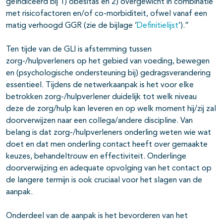
geïndiceerd bij 1) obesitas en 2) overgewicht in combinatie
met risicofactoren en/of co-morbiditeit, ofwel vanaf een
matig verhoogd GGR (zie de bijlage ‘
Definitielijst
’).”
Ten tijde van de GLI is afstemming tussen
zorg-/hulpverleners op het gebied van voeding, bewegen
en (psychologische ondersteuning bij) gedragsverandering
essentieel. Tijdens de netwerkaanpak is het voor elke
betrokken zorg-/hulpverlener duidelijk tot welk niveau
deze de zorg/hulp kan leveren en op welk moment hij/zij zal
doorverwijzen naar een collega/andere discipline. Van
belang is dat zorg-/hulpverleners onderling weten wie wat
doet en dat men onderling contact heeft over gemaakte
keuzes, behandeltrouw en effectiviteit. Onderlinge
doorverwijzing en adequate opvolging van het contact op
de langere termijn is ook cruciaal voor het slagen van de
aanpak.
Onderdeel van de aanpak is het bevorderen van het