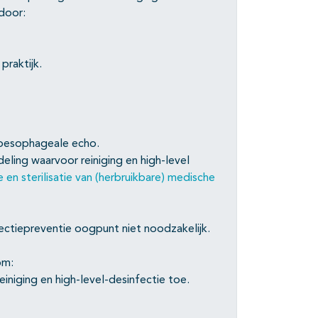
door:
praktijk.
ansoesophageale echo.
eling waarvoor reiniging en high-level
e en sterilisatie van (herbruikbare) medische
ectiepreventie oogpunt niet noodzakelijk.
om:
iniging en high-level-desinfectie toe.