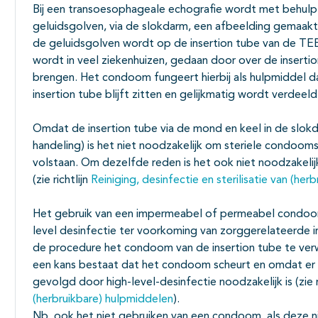
Bij een transoesophageale echografie wordt met behul
geluidsgolven, via de slokdarm, een afbeelding gemaakt
de geluidsgolven wordt op de insertion tube van de TEE
wordt in veel ziekenhuizen, gedaan door over de insert
brengen. Het condoom fungeert hierbij als hulpmiddel 
insertion tube blijft zitten en gelijkmatig wordt verdeel
Omdat de insertion tube via de mond en keel in de slokd
handeling) is het niet noodzakelijk om steriele condoom
volstaan. Om dezelfde reden is het ook niet noodzakelijk
(zie richtlijn
Reiniging, desinfectie en sterilisatie van (he
Het gebruik van een impermeabel of permeabel condoom 
level desinfectie ter voorkoming van zorggerelateerde inf
de procedure het condoom van de insertion tube te verw
een kans bestaat dat het condoom scheurt en omdat er om
gevolgd door high-level-desinfectie noodzakelijk is (
zie 
(herbruikbare) hulpmiddelen
).
Nb. ook het niet gebruiken van een condoom, als deze ni