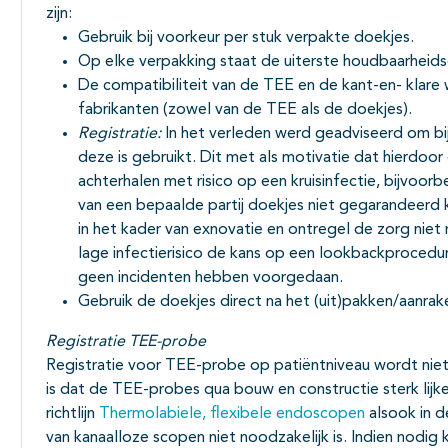
zijn:
Gebruik bij voorkeur per stuk verpakte doekjes.
Op elke verpakking staat de uiterste houdbaarheid
De compatibiliteit van de TEE en de kant-en- klar
fabrikanten (zowel van de TEE als de doekjes).
Registratie:
In het verleden werd geadviseerd om bij
deze is gebruikt. Dit met als motivatie dat hierdoo
achterhalen met risico op een kruisinfectie, bijvoor
van een bepaalde partij doekjes niet gegarandeerd k
in het kader van exnovatie en ontregel de zorg nie
lage infectierisico de kans op een lookbackprocedure
geen incidenten hebben voorgedaan.
Gebruik de doekjes direct na het (uit)pakken/aanrak
Registratie TEE-probe
Registratie voor TEE-probe op patiëntniveau wordt niet
is dat de TEE-probes qua bouw en constructie sterk lij
richtlijn
Thermolabiele, flexibele endoscopen
alsook in 
van kanaalloze scopen niet noodzakelijk is. Indien nodig