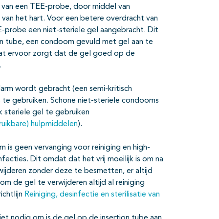
p van een TEE-probe, door middel van
 van het hart. Voor een betere overdracht van
-probe een niet-steriele gel aangebracht. Dit
ion tube, een condoom gevuld met gel aan te
dat ervoor zorgt dat de gel goed op de
d.
arm wordt gebracht (een semi-kritisch
s te gebruiken. Schone niet-steriele condooms
 steriele gel te gebruiken
rbruikbare) hulpmiddelen
).
is geen vervanging voor reiniging en high-
ecties. Dit omdat dat het vrij moeilijk is om na
ijderen zonder deze te besmetten, er altijd
 de gel te verwijderen altijd al reiniging
richtlijn
Reiniging, desinfectie en sterilisatie van
et nodig om is de gel op de insertion tube aan