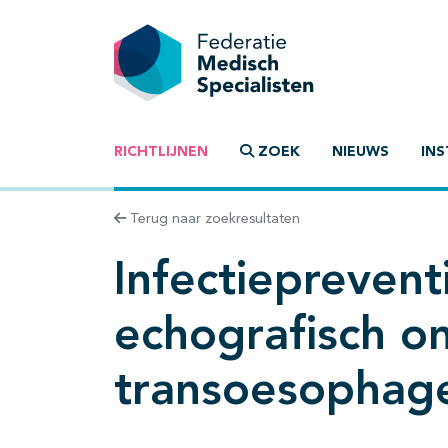
RICHTLIJNEN
ZOEK
NIEUWS
INS
Terug naar zoekresultaten
Infectieprevent
echografisch o
transoesophage