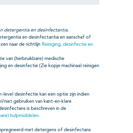
 detergentia en desinfectantia.
tergentia en desinfectantia en aanschaf of
en naar de richtlijn
Reiniging, desinfectie en
ctie van (herbruikbare) medische
ng en desinfectie (Zie kopje machinaal reinigen
evel desinfectie kan een optie zijn indien
el/niet gebruiken van kant-en-klare
infectans is beschreven in de
kbare) hulpmiddelen
.
ïmpregneerd met detergens of desinfectans