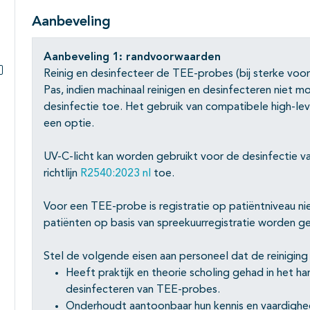
Aanbeveling
Aanbeveling 1: randvoorwaarden
Reinig en desinfecteer de TEE-probes (bij sterke voor
Subpagina's open- en dichtklappen
Pas, indien machinaal reinigen en desinfecteren niet mog
desinfectie toe. Het gebruik van compatibele high-le
een optie.
UV-C-licht kan worden gebruikt voor de desinfectie v
richtlijn
R2540:2023 nl
toe.
Voor een TEE-probe is registratie op patiëntniveau ni
patiënten op basis van spreekuurregistratie worden g
Stel de volgende eisen aan personeel dat de reiniging 
Heeft praktijk en theorie scholing gehad in het h
desinfecteren van TEE-probes.
Onderhoudt aantoonbaar hun kennis en vaardighed