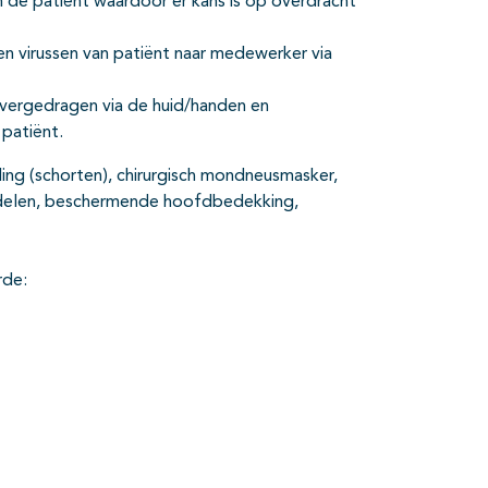
an de patiënt waardoor er kans is op overdracht
.
en virussen van patiënt naar medewerker via
overgedragen via de huid/handen en
 patiënt.
g (schorten), chirurgisch mondneusmasker,
delen, beschermende hoofdbedekking,
rde: