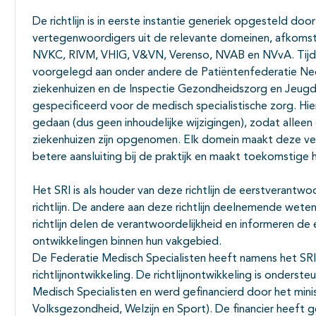
De richtlijn is in eerste instantie generiek opgesteld do
vertegenwoordigers uit de relevante domeinen, afkom
NVKC, RIVM, VHIG, V&VN, Verenso, NVAB en NVvA. Tijden
voorgelegd aan onder andere de Patiëntenfederatie Ned
ziekenhuizen en de Inspectie Gezondheidszorg en Jeugd. O
gespecificeerd voor de medisch specialistische zorg. Hier
gedaan (dus geen inhoudelijke wijzigingen), zodat allee
ziekenhuizen zijn opgenomen. Elk domein maakt deze vert
betere aansluiting bij de praktijk en maakt toekomstige 
Het SRI is als houder van deze richtlijn de eerstverantwo
richtlijn. De andere aan deze richtlijn deelnemende wete
richtlijn delen de verantwoordelijkheid en informeren de
ontwikkelingen binnen hun vakgebied.
De Federatie Medisch Specialisten heeft namens het SRI 
richtlijnontwikkeling. De richtlijnontwikkeling is onderst
Medisch Specialisten en werd gefinancierd door het minis
Volksgezondheid, Welzijn en Sport). De financier heeft