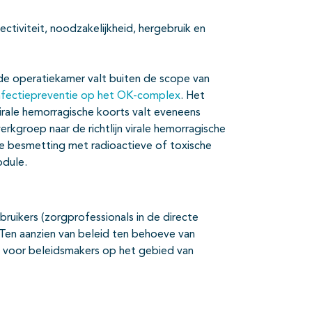
fectiviteit, noodzakelijkheid, hergebruik en
de operatiekamer valt buiten de scope van
nfectiepreventie op het OK-complex
. Het
irale hemorragische koorts valt eveneens
erkgroep naar de richtlijn virale hemorragische
e besmetting met radioactieve of toxische
odule.
bruikers (zorgprofessionals in de directe
Ten aanzien van beleid ten behoeve van
ld voor beleidsmakers op het gebied van