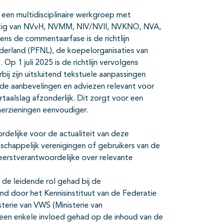
or een multidisciplinaire werkgroep met
stig van NVvH, NVMM, NIV/NVII, NVKNO, NVA,
s de commentaarfase is de richtlijn
erland (PFNL), de koepelorganisaties van
p 1 juli 2025 is de richtlijn vervolgens
bij zijn uitsluitend tekstuele aanpassingen
n de aanbevelingen en adviezen relevant voor
aalslag afzonderlijk. Dit zorgt voor een
herzieningen eenvoudiger.
ordelijke voor de actualiteit van deze
nschappelijk verenigingen of gebruikers van de
 eerstverantwoordelijke over relevante
de leidende rol gehad bij de
eund door het Kennisinstituut van de Federatie
terie van VWS (Ministerie van
 geen enkele invloed gehad op de inhoud van de