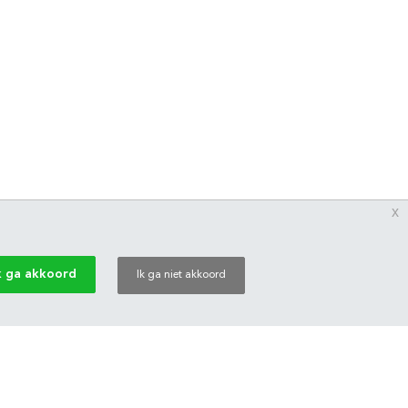
x
k ga akkoord
Ik ga niet akkoord