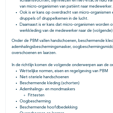
lichaamsvochten, slijmvliezen en niet-intacte huid v
Subpagina's open- en dichtklappen
van micro-organismen van patiënt naar medewerker
Ook is er kans op overdracht van micro-organismen 
druppels of druppelkernen in de lucht.
Daarnaast is er kans dat micro-organismen worden 
werkkleding van de medewerker naar de (volgende)
Onder de PBM vallen handschoenen, beschermende kledin
ademhalingsbeschermingsmasker, oogbeschermingsmid
overschoenen en laarzen.
In de richtlijn komen de volgende onderwerpen aan de o
Wettelijke normen, eisen en regelgeving van PBM
Niet-steriele handschoenen
Beschermende kleding (schorten)
Ademhalings- en mondmaskers
Fittesten
Oogbescherming
Beschermende hoofdbedekking