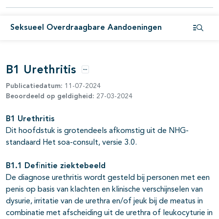
Seksueel Overdraagbare Aandoeningen
Open i
B1 Urethritis
Opties
Publicatiedatum:
11-07-2024
Beoordeeld op geldigheid:
27-03-2024
pagina's open- en dichtklappen
B1 Urethritis
Dit hoofdstuk is grotendeels afkomstig uit de NHG-
pagina's open- en dichtklappen
standaard Het soa-consult, versie 3.0.
B1.1 Definitie ziektebeeld
De diagnose urethritis wordt gesteld bij personen met een
penis op basis van klachten en klinische verschijnselen van
dysurie, irritatie van de urethra en/of jeuk bij de meatus in
combinatie met afscheiding uit de urethra of leukocyturie in