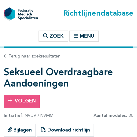
Richtlijnendatabase
t inhoudsopgave
ZOEK
MENU
n binnen deze richtlijn
Terug naar zoekresultaten
les openklappen
Seksueel Overdraagbare
Aandoeningen
VOLGEN
pagina's open- en dichtklappen
Initiatief:
NVDV / NVMM
Aantal modules:
30
pagina's open- en dichtklappen
Bijlagen
Download richtlijn