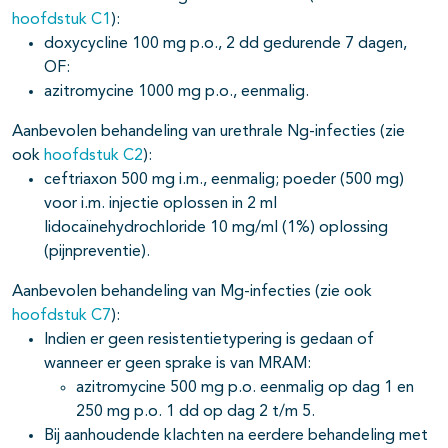
hoofdstuk C1
):
doxycycline 100 mg p.o., 2 dd gedurende 7 dagen,
OF:
azitromycine 1000 mg p.o., eenmalig.
Aanbevolen behandeling van urethrale Ng-infecties (zie
ook
hoofdstuk C2
):
ceftriaxon 500 mg i.m., eenmalig; poeder (500 mg)
voor i.m. injectie oplossen in 2 ml
lidocaïnehydrochloride 10 mg/ml (1%) oplossing
(pijnpreventie).
Aanbevolen behandeling van Mg-infecties (zie ook
hoofdstuk C7
):
Indien er geen resistentietypering is gedaan of
wanneer er geen sprake is van MRAM:
azitromycine 500 mg p.o. eenmalig op dag 1 en
250 mg p.o. 1 dd op dag 2 t/m 5.
Bij aanhoudende klachten na eerdere behandeling met