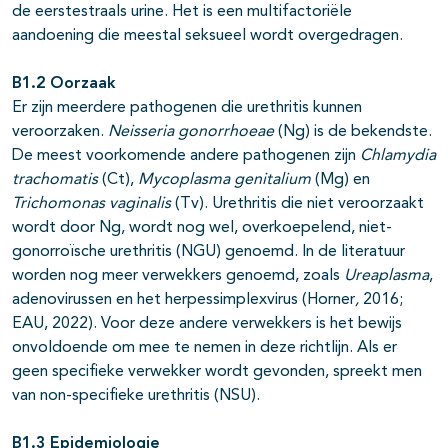
de eerstestraals urine. Het is een multifactoriële
aandoening die meestal seksueel wordt overgedragen.
B1.2 Oorzaak
Er zijn meerdere pathogenen die urethritis kunnen
veroorzaken.
Neisseria gonorrhoeae
(Ng) is de bekendste.
De meest voorkomende andere pathogenen zijn
Chlamydia
trachomatis
(Ct),
Mycoplasma genitalium
(Mg) en
Trichomonas vaginalis
(Tv). Urethritis die niet veroorzaakt
wordt door Ng, wordt nog wel, overkoepelend, niet-
gonorroïsche urethritis (NGU) genoemd. In de literatuur
worden nog meer verwekkers genoemd, zoals
Ureaplasma
,
adenovirussen en het herpessimplexvirus (Horner
,
2016;
EAU, 2022). Voor deze andere verwekkers is het bewijs
onvoldoende om mee te nemen in deze richtlijn. Als er
geen specifieke verwekker wordt gevonden, spreekt men
van non-specifieke urethritis (NSU).
B1.3 Epidemiologie