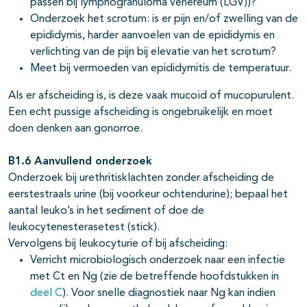
passen bij lymphogranuloma venereum (LGV))?
Onderzoek het scrotum: is er pijn en/of zwelling van de
epididymis, harder aanvoelen van de epididymis en
verlichting van de pijn bij elevatie van het scrotum?
Meet bij vermoeden van epididymitis de temperatuur.
Als er afscheiding is, is deze vaak mucoïd of mucopurulent.
Een echt pussige afscheiding is ongebruikelijk en moet
doen denken aan gonorroe.
B1.6 Aanvullend onderzoek
Onderzoek bij urethritisklachten zonder afscheiding de
eerstestraals urine (bij voorkeur ochtendurine); bepaal het
aantal leuko’s in het sediment of doe de
leukocytenesterasetest (stick).
Vervolgens bij leukocyturie of bij afscheiding:
Verricht microbiologisch onderzoek naar een infectie
met Ct en Ng (zie de betreffende hoofdstukken in
deel C
). Voor snelle diagnostiek naar Ng kan indien