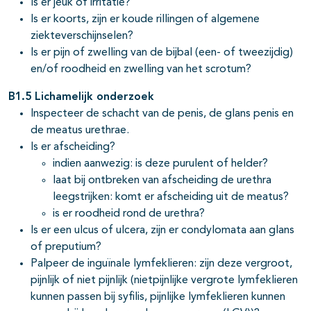
Is er jeuk of irritatie?
Is er koorts, zijn er koude rillingen of algemene
ziekteverschijnselen?
Is er pijn of zwelling van de bijbal (een- of tweezijdig)
en/of roodheid en zwelling van het scrotum?
B1.5 Lichamelijk onderzoek
Inspecteer de schacht van de penis, de glans penis en
de meatus urethrae.
Is er afscheiding?
indien aanwezig: is deze purulent of helder?
laat bij ontbreken van afscheiding de urethra
leegstrijken: komt er afscheiding uit de meatus?
is er roodheid rond de urethra?
Is er een ulcus of ulcera, zijn er condylomata aan glans
of preputium?
Palpeer de inguïnale lymfeklieren: zijn deze vergroot,
pijnlijk of niet pijnlijk (nietpijnlijke vergrote lymfeklieren
kunnen passen bij syfilis, pijnlijke lymfeklieren kunnen