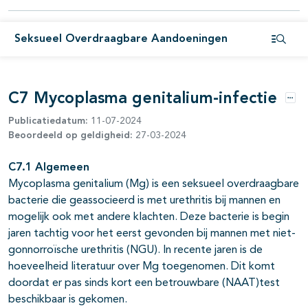
Seksueel Overdraagbare Aandoeningen
Open i
C7 Mycoplasma genitalium-infectie
Opti
Publicatiedatum:
11-07-2024
pagina's open- en dichtklappen
Beoordeeld op geldigheid:
27-03-2024
C7.1 Algemeen
Mycoplasma genitalium (Mg) is een seksueel overdraagbare
bacterie die geassocieerd is met urethritis bij mannen en
pagina's open- en dichtklappen
mogelijk ook met andere klachten. Deze bacterie is begin
jaren tachtig voor het eerst gevonden bij mannen met niet-
pagina's open- en dichtklappen
gonnorroïsche urethritis (NGU). In recente jaren is de
hoeveelheid literatuur over Mg toegenomen. Dit komt
doordat er pas sinds kort een betrouwbare (NAAT­)test
beschikbaar is gekomen.