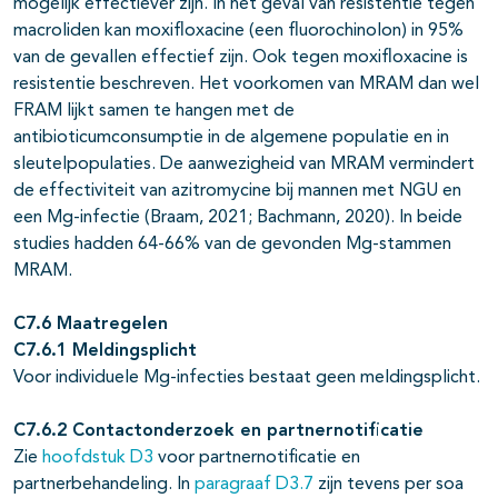
mogelijk effectiever zijn. In het geval van resistentie tegen
macroliden kan moxifloxacine (een fluorochinolon) in 95%
van de gevallen effectief zijn. Ook tegen moxifloxacine is
resistentie beschreven. Het voorkomen van MRAM dan wel
FRAM lijkt samen te hangen met de
antibioticumconsumptie in de algemene populatie en in
sleutelpopulaties. De aanwezigheid van MRAM vermindert
de effectiviteit van azitromycine bij mannen met NGU en
een Mg-infectie (Braam, 2021; Bachmann, 2020). In beide
studies hadden 64-66% van de gevonden Mg-stammen
MRAM.
C7.6 Maatregelen
C7.6.1 Meldingsplicht
Voor individuele Mg-infecties bestaat geen meldingsplicht.
C7.6.2 Contactonderzoek en partnernotificatie
Zie
hoofdstuk D3
voor partnernotificatie en
partnerbehandeling. In
paragraaf D3.7
zijn tevens per soa