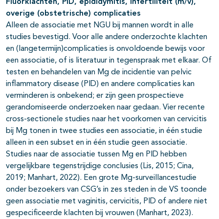
Fluorklachten, PID, epididymitis, infertiliteit (m/v),
overige (obstetrische) complicaties
Alleen de associatie met NGU bij mannen wordt in alle
studies bevestigd. Voor alle andere onderzochte klachten
en (langetermijn)complicaties is onvoldoende bewijs voor
een associatie, of is literatuur in tegenspraak met elkaar. Of
testen en behandelen van Mg de incidentie van pelvic
inflammatory disease (PID) en andere complicaties kan
verminderen is onbekend; er zijn geen prospectieve
gerandomiseerde onderzoeken naar gedaan. Vier recente
cross-sectionele studies naar het voorkomen van cervicitis
bij Mg tonen in twee studies een associatie, in één studie
alleen in een subset en in één studie geen associatie.
Studies naar de associatie tussen Mg en PID hebben
vergelijkbare tegenstrijdige conclusies (Lis, 2015; Cina,
2019; Manhart, 2022). Een grote Mg-surveillancestudie
onder bezoekers van CSG’s in zes steden in de VS toonde
geen associatie met vaginitis, cervicitis, PID of andere niet
gespecificeerde klachten bij vrouwen (Manhart, 2023).