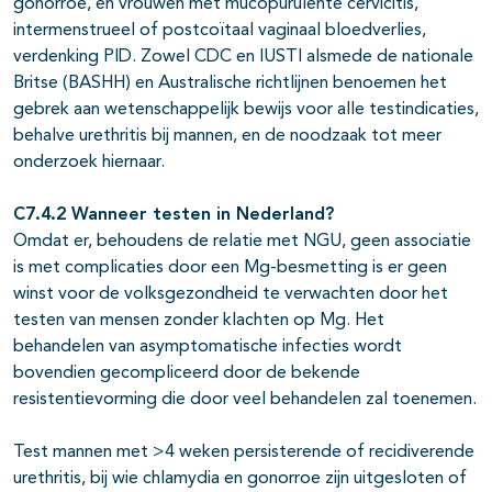
gonorroe, en vrouwen met mucopurulente cervicitis,
intermenstrueel of postcoïtaal vaginaal bloedverlies,
verdenking PID. Zowel CDC en IUSTI alsmede de nationale
Britse (BASHH) en Australische richtlijnen benoemen het
gebrek aan wetenschappelijk bewijs voor alle testindicaties,
behalve urethritis bij mannen, en de noodzaak tot meer
onderzoek hiernaar.
C7.4.2 Wanneer testen in Nederland?
Omdat er, behoudens de relatie met NGU, geen associatie
is met complicaties door een Mg-besmetting is er geen
winst voor de volksgezondheid te verwachten door het
testen van mensen zonder klachten op Mg. Het
behandelen van asymptomatische infecties wordt
bovendien gecompliceerd door de bekende
resistentievorming die door veel behandelen zal toenemen.
Test mannen met >4 weken persisterende of recidiverende
urethritis, bij wie chlamydia en gonorroe zijn uitgesloten of