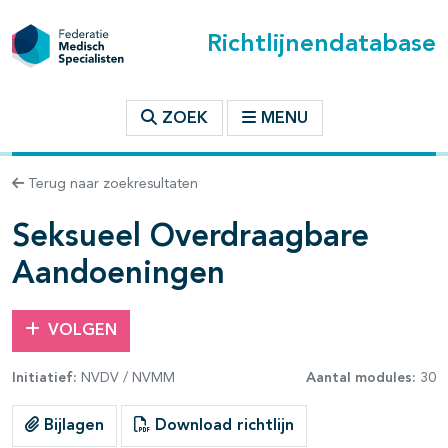
Richtlijnendatabase
t inhoudsopgave
ZOEK
MENU
n binnen deze richtlijn
Terug naar zoekresultaten
les openklappen
Seksueel Overdraagbare
Aandoeningen
VOLGEN
pagina's open- en dichtklappen
Initiatief:
NVDV / NVMM
Aantal modules:
30
pagina's open- en dichtklappen
Bijlagen
Download richtlijn
pagina's open- en dichtklappen