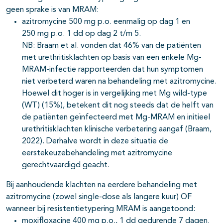
geen sprake is van MRAM:
azitromycine 500 mg p.o. eenmalig op dag 1 en
250 mg p.o. 1 dd op dag 2 t/m 5.
NB: Braam et al. vonden dat 46% van de patiënten
met urethritisklachten op basis van een enkele Mg-
MRAM-infectie rapporteerden dat hun symptomen
niet verbeterd waren na behandeling met azitromycine.
Hoewel dit hoger is in vergelijking met Mg wild-type
(WT) (15%), betekent dit nog steeds dat de helft van
de patiënten geïnfecteerd met Mg-MRAM en initieel
urethritisklachten klinische verbetering aangaf (Braam,
2022). Derhalve wordt in deze situatie de
eerstekeuzebehandeling met azitromycine
gerechtvaardigd geacht.
Bij aanhoudende klachten na eerdere behandeling met
azitromycine (zowel single-dose als langere kuur) OF
wanneer bij resistentietypering MRAM is aangetoond:
moxifloxacine 400 mg p.o., 1 dd gedurende 7 dagen.