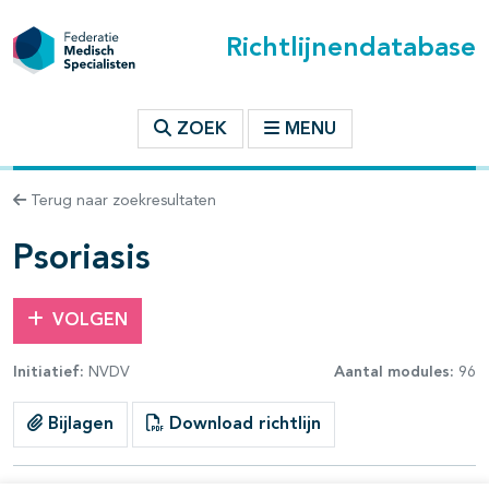
Richtlijnendatabase
t inhoudsopgave
ZOEK
MENU
n binnen deze richtlijn
Terug naar zoekresultaten
les openklappen
Psoriasis
VOLGEN
Initiatief:
NVDV
Aantal modules:
96
Bijlagen
Download richtlijn