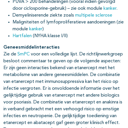
PUVA > 200 behandelingen (vooral indien gevolgd
door ciclosporine-gebruik) – zie ook module
kanker
.
Demyeliniserende ziekte zoals
multipele sclerose
Maligniteiten of lymfoproliferatieve aandoeningen (zie
module
kanker
)
Hartfalen
(NYHA klasse I/II)
Geneesmiddelinteracties
Zie de
SmPC
voor een volledige lijst. De richtlijnwerkgroep
besloot commentaar te geven op de volgende aspecten:
Er zijn geen interacties bekend van etanercept met het
metabolisme van andere geneesmiddelen. De combinatie
van etanercept met immunosuppressiva kan het risico op
infectie vergroten. Er is onvoldoende informatie over het
gelijktijdige gebruik van etanercept met andere biologics
voor psoriasis. De combinatie van etanercept en anakinra is
in verband gebracht met een verhoogd risico op ernstige
infecties en neutropenie. De gelijktijdige toediening van
etanercept en abatacept gaf geen groter klinisch effect.