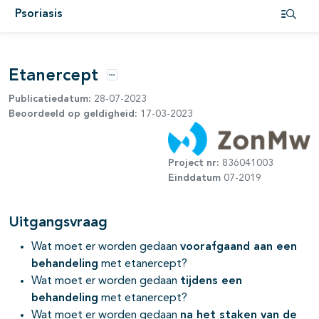
pagina's open- en dichtklappen
Psoriasis
Open i
pagina's open- en dichtklappen
Etanercept
Opties
Publicatiedatum:
28-07-2023
Beoordeeld op geldigheid:
17-03-2023
pagina's open- en dichtklappen
pagina's open- en dichtklappen
Project nr:
836041003
Einddatum
07-2019
pagina's open- en dichtklappen
Uitgangsvraag
pagina's open- en dichtklappen
Wat moet er worden gedaan
voorafgaand aan een
behandeling
met etanercept?
Wat moet er worden gedaan
tijdens een
behandeling
met etanercept?
Wat moet er worden gedaan
na het staken van de