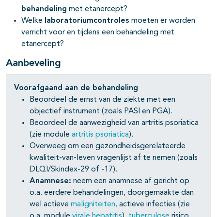
behandeling
met etanercept?
Welke
laboratoriumcontroles
moeten er worden
pagina's open- en dichtklappen
verricht voor en tijdens een behandeling met
etanercept?
Aanbeveling
Voorafgaand aan de behandeling
Beoordeel de ernst van de ziekte met een
objectief instrument (zoals PASI en PGA).
Beoordeel de aanwezigheid van artritis psoriatica
(zie module
artritis psoriatica
).
pagina's open- en dichtklappen
Overweeg om een gezondheidsgerelateerde
kwaliteit-van-leven vragenlijst af te nemen (zoals
pagina's open- en dichtklappen
DLQI/Skindex-29 of -17).
Anamnese:
neem een anamnese af gericht op
o.a. eerdere behandelingen, doorgemaakte dan
wel actieve
maligniteiten,
actieve infecties (zie
o.a. module
virale hepatitis
),
tuberculose
risico,