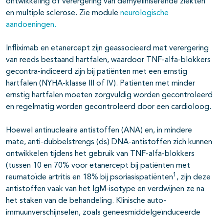
ontwikkeling of verergering van demyeliniserende ziekten
en multiple sclerose. Zie module
neurologische
aandoeningen.
Infliximab en etanercept zijn geassocieerd met verergering
van reeds bestaand hartfalen, waardoor TNF-alfa-blokkers
gecontra-indiceerd zijn bij patiënten met een ernstig
hartfalen (NYHA-klasse III of IV). Patiënten met minder
ernstig hartfalen moeten zorgvuldig worden gecontroleerd
en regelmatig worden gecontroleerd door een cardioloog.
Hoewel antinucleaire antistoffen (ANA) en, in mindere
mate, anti-dubbelstrengs (ds) DNA-antistoffen zich kunnen
ontwikkelen tijdens het gebruik van TNF-alfa-blokkers
(tussen 10 en 70% voor etanercept bij patiënten met
1
reumatoïde artritis en 18% bij psoriasispatiënten
, zijn deze
antistoffen vaak van het IgM-isotype en verdwijnen ze na
het staken van de behandeling. Klinische auto-
immuunverschijnselen, zoals geneesmiddelgeïnduceerde