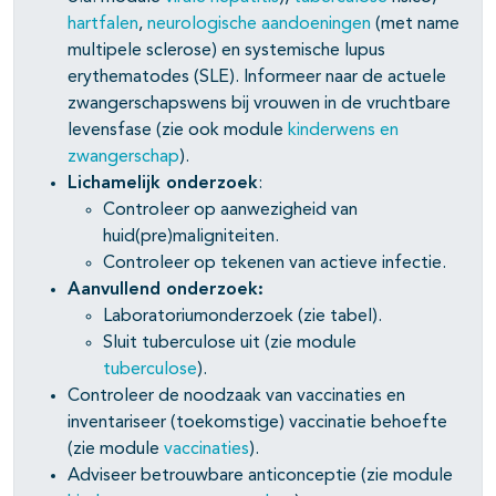
hartfalen
,
neurologische aandoeningen
(met name
multipele sclerose) en systemische lupus
erythematodes (SLE). Informeer naar de actuele
zwangerschapswens bij vrouwen in de vruchtbare
pagina's open- en dichtklappen
levensfase (zie ook module
kinderwens en
zwangerschap
).
pagina's open- en dichtklappen
Lichamelijk onderzoek
:
Controleer op aanwezigheid van
pagina's open- en dichtklappen
huid(pre)maligniteiten.
Controleer op tekenen van actieve infectie.
Aanvullend onderzoek:
Laboratoriumonderzoek (zie tabel).
Sluit tuberculose uit (zie module
tuberculose
).
Controleer de noodzaak van vaccinaties en
inventariseer (toekomstige) vaccinatie behoefte
(zie module
vaccinaties
).
Adviseer betrouwbare anticonceptie (zie module