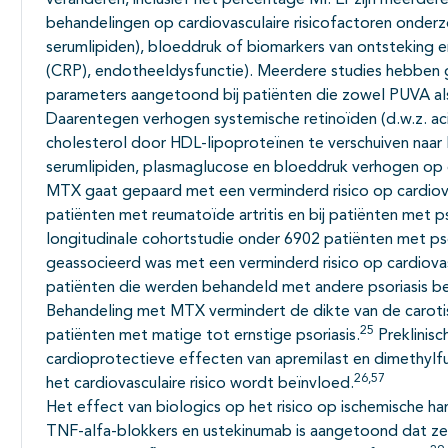
veranderen, inclusief het percentage MI. Er zijn meerder
behandelingen op cardiovasculaire risicofactoren onder
serumlipiden), bloeddruk of biomarkers van ontsteking en
(CRP), endotheeldysfunctie). Meerdere studies hebben g
parameters aangetoond bij patiënten die zowel PUVA al
Daarentegen verhogen systemische retinoïden (d.w.z. aci
cholesterol door HDL-lipoproteïnen te verschuiven naar
serumlipiden, plasmaglucose en bloeddruk verhogen op e
MTX gaat gepaard met een verminderd risico op cardiovas
patiënten met reumatoïde artritis en bij patiënten met psor
longitudinale cohortstudie onder 6902 patiënten met p
geassocieerd was met een verminderd risico op cardiovas
patiënten die werden behandeld met andere psoriasis be
Behandeling met MTX vermindert de dikte van de carotis 
25
patiënten met matige tot ernstige psoriasis.
Preklinisc
cardioprotectieve effecten van apremilast en dimethylfu
26,57
het cardiovasculaire risico wordt beïnvloed.
Het effect van biologics op het risico op ischemische har
TNF-alfa-blokkers en ustekinumab is aangetoond dat ze 