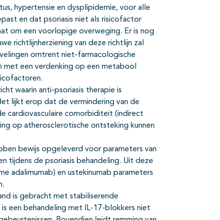
tus, hypertensie en dysplipidemie, voor alle
past en dat psoriasis niet als risicofactor
t om een voorlopige overweging. Er is nog
e richtlijnherziening van deze richtlijn zal
velingen omtrent niet-farmacologische
en met een verdenking op een metabool
sicofactoren.
ht waarin anti-psoriasis therapie is
et lijkt erop dat de vermindering van de
e cardiovasculaire comorbiditeit (indirect
ling op atherosclerotische ontsteking kunnen
bben bewijs opgeleverd voor parameters van
sen tijdens de psoriasis behandeling. Uit deze
ame adalimumab) en ustekinumab parameters
n.
and is gebracht met stabiliserende
 is een behandeling met IL-17-blokkers niet