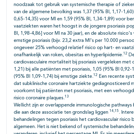
noodzaak tot gebruik van systemische therapie of zieke
van de algemene bevolking was 1,37 (95% BI, 1,17-1,60) v
0,65-14,35) voor MI en 1,59 (95% BI, 1,34-1,89) voor bero
vaatziekten waren het hoogst in de jongere psoriasis popu
BI, 1,98-4,86] voor MI na 30 jaar), en de absolute risico
ernstige psoriasis (bijv. 23,2 extra MI's per 10.000 persoo
ongeveer 25% verhoogd relatief risico op hart- en vaatz
12
onafhankelijk van roken, obesitas en hyperlipidemie.
De 
cardiovasculaire mortaliteit bij psoriasis vergeleken me
1,21) bij alle patiënten met psoriasis, 1,05 (95% BI 0,92-
12
(95% BI 1,09-1,74) bij ernstige ziekte.
Een recente syst
dat subklinische coronaire hartziekte gediagnosticeerd
voorkomt bij patiënten met psoriasis, met een verhoogd
13
risico coronaire plaques.
Wellicht zijn er overlappende immunologische pathways bi
14,15
die aan deze associatie ten grondslag liggen
. Inter
behandelingen tegen psoriasis het cardiovasculair risic
algemeen. Het is niet bekend of systemische behandelin