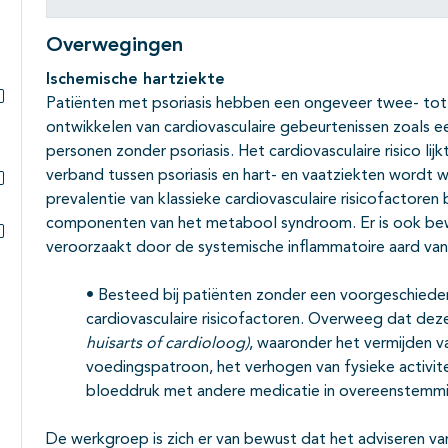
Overwegingen
Ischemische hartziekte
Patiënten met psoriasis hebben een ongeveer twee- tot 
Subpagina's open- en dichtklappen
ontwikkelen van cardiovasculaire gebeurtenissen zoals e
personen zonder psoriasis. Het cardiovasculaire risico li
verband tussen psoriasis en hart- en vaatziekten wordt 
prevalentie van klassieke cardiovasculaire risicofactoren 
Subpagina's open- en dichtklappen
componenten van het metabool syndroom. Er is ook bewij
veroorzaakt door de systemische inflammatoire aard van
Subpagina's open- en dichtklappen
• Besteed bij patiënten zonder een voorgeschieden
cardiovasculaire risicofactoren. Overweeg dat deze
huisarts of cardioloog)
, waaronder het vermijden 
voedingspatroon, het verhogen van fysieke activit
bloeddruk met andere medicatie in overeenstemmi
De werkgroep is zich er van bewust dat het adviseren van