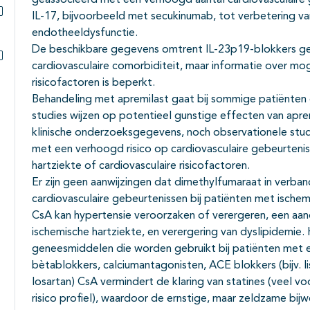
geassocieerd met een verhoogd aantal cardiovasculaire 
IL-17, bijvoorbeeld met secukinumab, tot verbetering v
Subpagina's open- en dichtklappen
endotheeldysfunctie.
De beschikbare gegevens omtrent IL-23p19-blokkers geven
cardiovasculaire comorbiditeit, maar informatie over mog
Subpagina's open- en dichtklappen
risicofactoren is beperkt.
Behandeling met apremilast gaat bij sommige patiënten
studies wijzen op potentieel gunstige effecten van apre
klinische onderzoeksgegevens, noch observationele stud
met een verhoogd risico op cardiovasculaire gebeurtenis
hartziekte of cardiovasculaire risicofactoren.
Er zijn geen aanwijzingen dat dimethylfumaraat in ver
cardiovasculaire gebeurtenissen bij patiënten met ischem
CsA kan hypertensie veroorzaken of verergeren, een aan
ischemische hartziekte, en verergering van dyslipidemie
geneesmiddelen die worden gebruikt bij patiënten met ee
bètablokkers, calciumantagonisten, ACE blokkers (bijv. li
losartan) CsA vermindert de klaring van statines (veel v
risico profiel), waardoor de ernstige, maar zeldzame bi