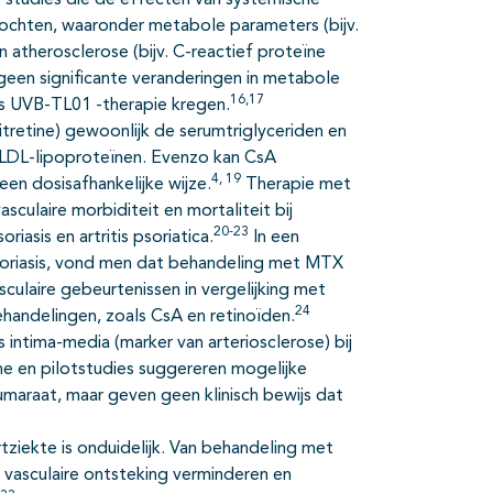
e studies die de effecten van systemische
zochten, waaronder metabole parameters (bijv.
 atherosclerose (bijv. C-reactief proteïne
een significante veranderingen in metabole
16,17
s UVB-TL01 -therapie kregen.
tretine) gewoonlijk de serumtriglyceriden en
 LDL-lipoproteïnen. Evenzo kan CsA
4, 19
en dosisafhankelijke wijze.
Therapie met
culaire morbiditeit en mortaliteit bij
20-23
iasis en artritis psoriatica.
In een
soriasis, vond men dat behandeling met MTX
culaire gebeurtenissen in vergelijking met
24
handelingen, zoals CsA en retinoïden.
intima-media (marker van arteriosclerose) bij
he en pilotstudies suggereren mogelijke
maraat, maar geven geen klinisch bewijs dat
tziekte is onduidelijk. Van behandeling met
vasculaire ontsteking verminderen en