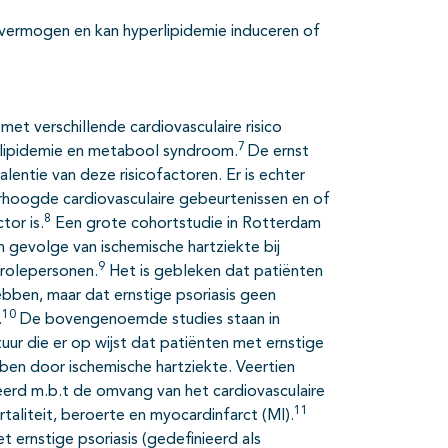
vermogen en kan hyperlipidemie induceren of
et verschillende cardiovasculaire risico
7
slipidemie en metabool syndroom.
De ernst
lentie van deze risicofactoren. Er is echter
erhoogde cardiovasculaire gebeurtenissen en of
8
tor is.
Een grote cohortstudie in Rotterdam
n gevolge van ischemische hartziekte bij
9
rolepersonen.
Het is gebleken dat patiënten
ebben, maar dat ernstige psoriasis geen
10
.
De bovengenoemde studies staan in
uur die er op wijst dat patiënten met ernstige
bben door ischemische hartziekte. Veertien
eerd m.b.t de omvang van het cardiovasculaire
11
rtaliteit, beroerte en myocardinfarct (MI).
t ernstige psoriasis (gedefinieerd als