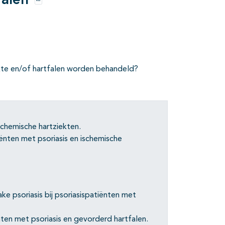
falen
Opties
kte en/of hartfalen worden behandeld?
schemische hartziekten.
iënten met psoriasis en ischemische
e psoriasis bij psoriasispatiënten met
ten met psoriasis en gevorderd hartfalen.