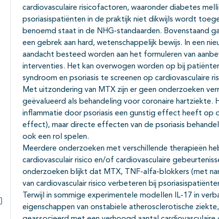
cardiovasculaire risicofactoren, waaronder diabetes melli
psoriasispatiënten in de praktijk niet dikwijls wordt toege
benoemd staat in de NHG-standaarden. Bovenstaand gaa
een gebrek aan hard, wetenschappelijk bewijs. In een nieuw
aandacht besteed worden aan het formuleren van aanbe
interventies. Het kan overwogen worden op bij patiënt
syndroom en psoriasis te screenen op cardiovasculaire ri
Met uitzondering van MTX zijn er geen onderzoeken verric
geëvalueerd als behandeling voor coronaire hartziekte. H
inflammatie door psoriasis een gunstig effect heeft op d
effect), maar directe effecten van de psoriasis behande
ook een rol spelen.
Meerdere onderzoeken met verschillende therapieën he
cardiovasculair risico en/of cardiovasculaire gebeurtenis
onderzoeken blijkt dat MTX, TNF-alfa-blokkers (met n
van cardiovasculair risico verbeteren bij psoriasispatiënte
Terwijl in sommige experimentele modellen IL-17 in verb
eigenschappen van onstabiele atherosclerotische ziekte,
Subpagina's open- en dichtklappen