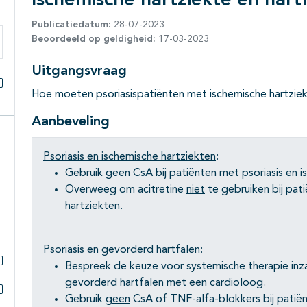
Ischemische hartziekte en hart
Publicatiedatum:
28-07-2023
Beoordeeld op geldigheid:
17-03-2023
eken binnen deze richtlijn
Uitgangsvraag
Hoe moeten psoriasispatiënten met ischemische hartzie
Alles openklappen
Aanbeveling
Psoriasis en ischemische hartziekten
:
Gebruik
geen
CsA bij patiënten met psoriasis en i
Overweeg om acitretine
niet
te gebruiken bij pat
hartziekten.
Psoriasis en gevorderd hartfalen
:
Bespreek de keuze voor systemische therapie inzak
Subpagina's open- en dichtklappen
gevorderd hartfalen met een cardioloog.
Gebruik
geen
CsA of TNF-alfa-blokkers bij patiën
Subpagina's open- en dichtklappen