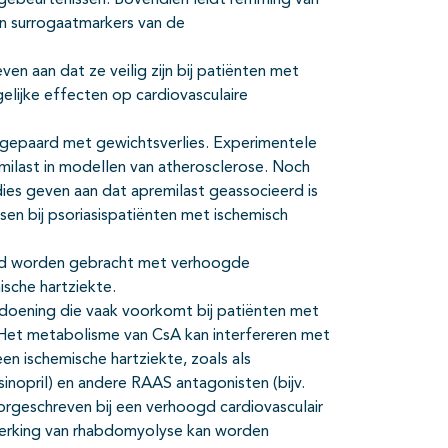
gebeurtenissen. Bovendien leidt remming van
an surrogaatmarkers van de
 aan dat ze veilig zijn bij patiënten met
elijke effecten op cardiovasculaire
 gepaard met gewichtsverlies. Experimentele
milast in modellen van atherosclerose. Noch
ies geven aan dat apremilast geassocieerd is
sen bij psoriasispatiënten met ischemisch
band worden gebracht met verhoogde
ische hartziekte.
doening die vaak voorkomt bij patiënten met
. Het metabolisme van CsA kan interfereren met
n ischemische hartziekte, zoals als
sinopril) en andere RAAS antagonisten (bijv.
oorgeschreven bij een verhoogd cardiovasculair
jwerking van rhabdomyolyse kan worden