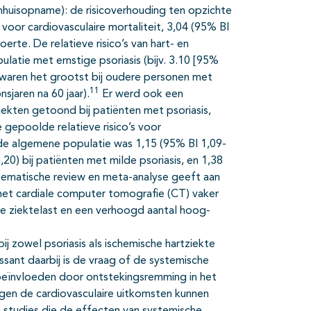
nhuisopname): de risicoverhouding ten opzichte
oor cardiovasculaire mortaliteit, 3,04 (95% BI
erte. De relatieve risico’s van hart- en
latie met ernstige psoriasis (bijv. 3.10 [95%
's waren het grootst bij oudere personen met
11
nsjaren na 60 jaar).
Er werd ook een
iekten getoond bij patiënten met psoriasis,
gepoolde relatieve risico’s voor
t de algemene populatie was 1,15 (95% BI 1,09-
1,20) bij patiënten met milde psoriasis, en 1,38
ematische review en meta-analyse geeft aan
 met cardiale computer tomografie (CT) vaker
e ziektelast en een verhoogd aantal hoog-
j zowel psoriasis als ischemische hartziekte
essant daarbij is de vraag of de systemische
o beïnvloeden door ontstekingsremming in het
gen de cardiovasculaire uitkomsten kunnen