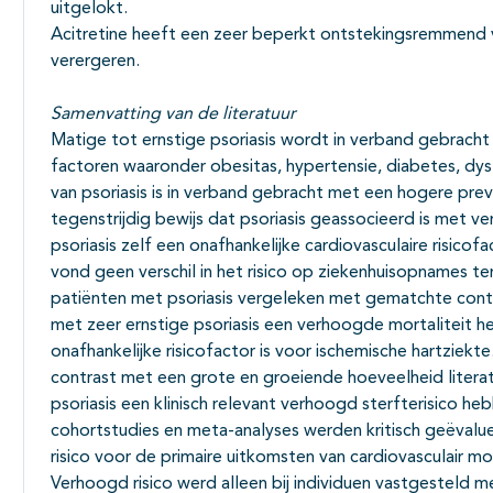
uitgelokt.
Acitretine heeft een zeer beperkt ontstekingsremmend 
verergeren.
Samenvatting van de literatuur
Matige tot ernstige psoriasis wordt in verband gebracht m
factoren waaronder obesitas, hypertensie, diabetes, dy
van psoriasis is in verband gebracht met een hogere preva
tegenstrijdig bewijs dat psoriasis geassocieerd is met v
psoriasis zelf een onafhankelijke cardiovasculaire risicofac
vond geen verschil in het risico op ziekenhuisopnames te
patiënten met psoriasis vergeleken met gematchte cont
met zeer ernstige psoriasis een verhoogde mortaliteit h
onafhankelijke risicofactor is voor ischemische hartziekte
contrast met een grote en groeiende hoeveelheid literat
psoriasis een klinisch relevant verhoogd sterfterisico he
cohortstudies en meta-analyses werden kritisch geëvalu
risico voor de primaire uitkomsten van cardiovasculair mo
Verhoogd risico werd alleen bij individuen vastgesteld me