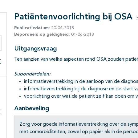
Patiëntenvoorlichting bij OSA
Publicatiedatum:
20-04-2018
Beoordeeld op geldigheid:
01-06-2018
Uitgangsvraag
eken binnen deze richtlijn
Ten aanzien van welke aspecten rond OSA zouden pati
Alles openklappen
Subonderdelen:
informatieverstrekking in de aanloop van de diagnos
informatieverstrekking bij de diagnose en de start 
voorlichting over wat de patiënt zelf kan doen om 
Aanbeveling
Subpagina's open- en dichtklappen
Zorg voor goede informatieverstrekking over de sy
met comorbiditeiten, zowel op papier als in de persoo