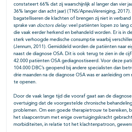
constateert 66% dat zij waarschijnlijk al langer dan vie
36% langer dan acht jaar) (TNS/ApneuVereniging, 2017). 
bagatelliseren de klachten of brengen zij niet in verban
sprake van
doctors delay
: veel patiënten lopen zo lang d
die vaak eerder herkend en behandeld worden. Er is in d
sterk verhoogde medische consumptie waarbij verschille
(Jennum, 2011). Gemiddeld worden de patiënten naar e
naast de diagnose OSA. Dit is ook terug te zien in de cij
42.000 patiënten OSA gediagnostiseerd. Voor deze pati
104.000 DBC’s geopend bij andere specialisten dan betrok
drie maanden na de diagnose OSA was er aanleiding om n
te openen.
Door de vaak lange tijd die vooraf gaat aan de diagnose, 
overtuiging dat de voorgestelde chronische behandelin
problemen. Om een goede therapietrouw te bereiken, b
het slaapcentrum met enige overtuigingskracht gebracht
morbiditeiten, in relatie tot het klachtenpatroon, gewen