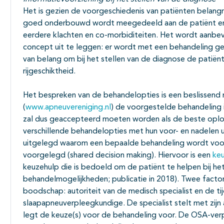
Het is gezien de voorgeschiedenis van patiënten belang
goed onderbouwd wordt meegedeeld aan de patiënt en 
eerdere klachten en co-morbiditeiten. Het wordt aanbe
concept uit te leggen: er wordt met een behandeling ge
van belang om bij het stellen van de diagnose de patië
rijgeschiktheid.
Het bespreken van de behandelopties is een beslissend
(
www.apneuvereniging.nl
) de voorgestelde behandeling is
zal dus geaccepteerd moeten worden als de beste oplos
verschillende behandelopties met hun voor- en nadelen 
uitgelegd waarom een bepaalde behandeling wordt voo
voorgelegd (shared decision making). Hiervoor is een
ke
keuzehulp die is bedoeld om de patiënt te helpen bij het 
behandelmogelijkheden; publicatie in 2018). Twee factor
boodschap: autoriteit van de medisch specialist en de t
slaapapneuverpleegkundige. De specialist stelt met zijn
legt de keuze(s) voor de behandeling voor. De OSA-ver