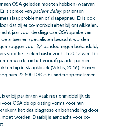
r jaar aan OSA geleden moeten hebben (waarvan
Er is sprake van
patient delay
: patiënten
d met slaapproblemen of slaapapneu. Er is ook
oor dat zij er co-morbiditeiten bij ontwikkelen,
e acht jaar voor de diagnose OSA sprake van
nde artsen en specialisten bezocht worden
igen zeggen voor 2,4 aandoeningen behandeld,
fers voor het ziekenhuisbezoek. In 2013 werd bij
ënten werden in het voorafgaande jaar ruim
ken bij de slaapkliniek (Vektis, 2016). Binnen
og ruim 22.500 DBC’s bij andere specialismen
is er bij patiënten vaak niet onmiddellijk de
g voor OSA de oplossing vormt voor hun
etekent het dat diagnose en behandeling door
 moet worden. Daarbij is aandacht voor co-
st.