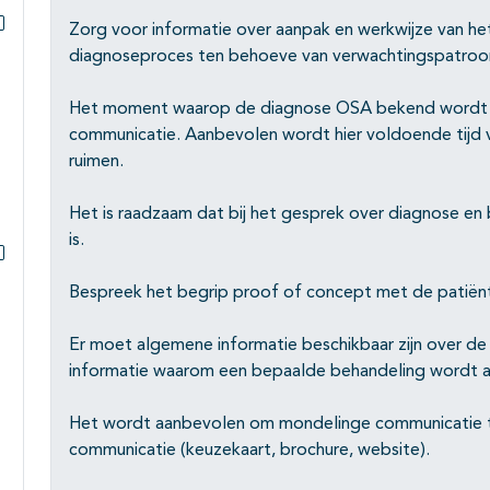
Zorg voor informatie over aanpak en werkwijze van het
Subpagina's open- en dichtklappen
diagnoseproces ten behoeve van verwachtingspatroon
Het moment waarop de diagnose OSA bekend wordt g
communicatie. Aanbevolen wordt hier voldoende tijd v
ruimen.
Het is raadzaam dat bij het gesprek over diagnose en
is.
Subpagina's open- en dichtklappen
Bespreek het begrip proof of concept met de patiën
Er moet algemene informatie beschikbaar zijn over de
informatie waarom een bepaalde behandeling wordt 
Het wordt aanbevolen om mondelinge communicatie te
communicatie (keuzekaart, brochure, website).