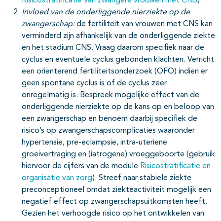
Risicostratificatie van zwangere vrouwen met CNS
).
Invloed van de onderliggende nierziekte op de
zwangerschap:
de fertiliteit van vrouwen met CNS kan
verminderd zijn afhankelijk van de onderliggende ziekte
en het stadium CNS. Vraag daarom specifiek naar de
cyclus en eventuele cyclus gebonden klachten. Verricht
een oriënterend fertiliteitsonderzoek (OFO) indien er
geen spontane cyclus is of de cyclus zeer
onregelmatig is. Bespreek mogelijke effect van de
onderliggende nierziekte op de kans op en beloop van
een zwangerschap en benoem daarbij specifiek de
risico’s op zwangerschapscomplicaties waaronder
hypertensie, pre-eclampsie, intra-uteriene
groeivertraging en (iatrogene) vroeggeboorte (gebruik
hiervoor de cijfers van de module
Risicostratificatie en
organisatie van zorg
). Streef naar stabiele ziekte
preconceptioneel omdat ziekteactiviteit mogelijk een
negatief effect op zwangerschapsuitkomsten heeft.
Gezien het verhoogde risico op het ontwikkelen van