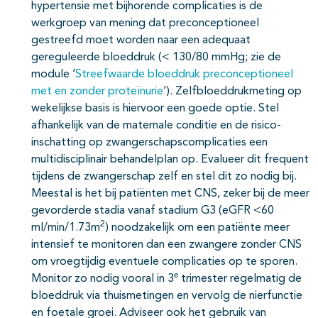
hypertensie met bijhorende complicaties is de
werkgroep van mening dat preconceptioneel
gestreefd moet worden naar een adequaat
gereguleerde bloeddruk (< 130/80 mmHg; zie de
module ‘
Streefwaarde bloeddruk preconceptioneel
met en zonder proteïnurie
’). Zelfbloeddrukmeting op
wekelijkse basis is hiervoor een goede optie. Stel
afhankelijk van de maternale conditie en de risico-
inschatting op zwangerschapscomplicaties een
multidisciplinair behandelplan op. Evalueer dit frequent
tijdens de zwangerschap zelf en stel dit zo nodig bij.
Meestal is het bij patiënten met CNS, zeker bij de meer
gevorderde stadia vanaf stadium G3 (eGFR <60
2
ml/min/1.73m
) noodzakelijk om een patiënte meer
intensief te monitoren dan een zwangere zonder CNS
om vroegtijdig eventuele complicaties op te sporen.
e
Monitor zo nodig vooral in 3
trimester regelmatig de
bloeddruk via thuismetingen en vervolg de nierfunctie
en foetale groei. Adviseer ook het gebruik van