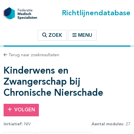
Richtlijnendatabase
t inhoudsopgave
ZOEK
MENU
n binnen deze richtlijn
Terug naar zoekresultaten
Kinderwens en
les openklappen
Zwangerschap bij
Chronische Nierschade
VOLGEN
Initiatief:
NIV
Aantal modules:
27