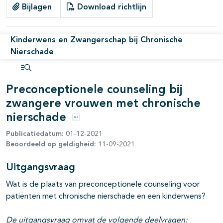
Bijlagen
Download richtlijn
Kinderwens en Zwangerschap bij Chronische
Nierschade
Open inhoudsopgave
Preconceptionele counseling bij
zwangere vrouwen met chronische
nierschade
Opties
pagina's open- en dichtklappen
Publicatiedatum:
01-12-2021
Beoordeeld op geldigheid:
11-09-2021
Uitgangsvraag
pagina's open- en dichtklappen
Wat is de plaats van preconceptionele counseling voor
pagina's open- en dichtklappen
patiënten met chronische nierschade en een kinderwens?
De uitgangsvraag omvat de volgende deelvragen: