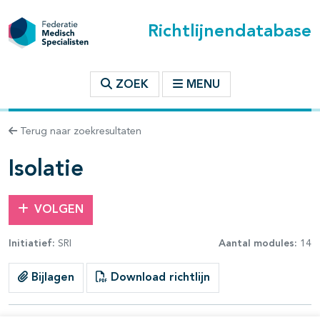
Richtlijnendatabase
t inhoudsopgave
ZOEK
MENU
n binnen deze richtlijn
Terug naar zoekresultaten
les openklappen
Isolatie
VOLGEN
Initiatief:
SRI
Aantal modules:
14
pagina's open- en dichtklappen
Bijlagen
Download richtlijn