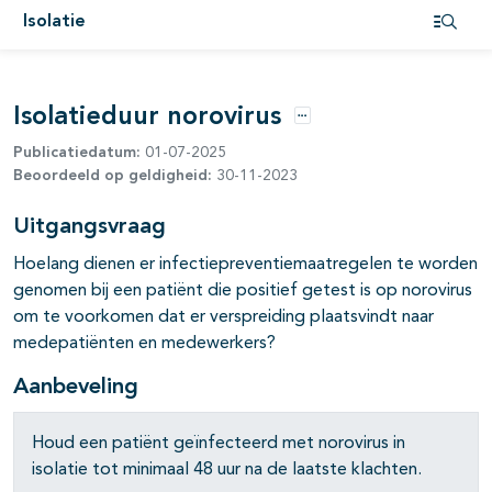
Isolatie
Open i
pagina's open- en dichtklappen
pagina's open- en dichtklappen
Isolatieduur norovirus
Opties
Publicatiedatum:
01-07-2025
Beoordeeld op geldigheid:
30-11-2023
Uitgangsvraag
Hoelang dienen er infectiepreventiemaatregelen te worden
genomen bij een patiënt die positief getest is op norovirus
om te voorkomen dat er verspreiding plaatsvindt naar
medepatiënten en medewerkers?
Aanbeveling
Houd een patiënt geïnfecteerd met norovirus in
isolatie tot minimaal 48 uur na de laatste klachten.