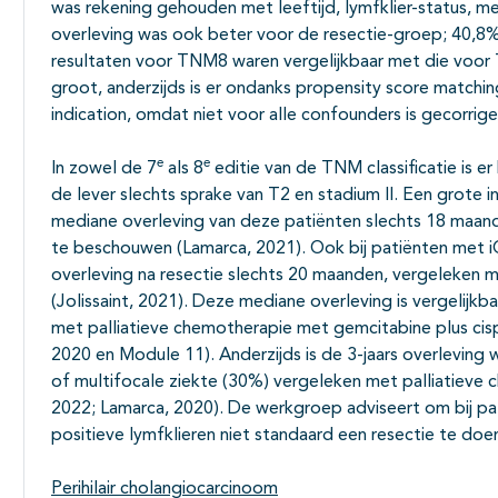
was rekening gehouden met leeftijd, lymfklier-status, mee
overleving was ook beter voor de resectie-groep; 40,8%
resultaten voor TNM8 waren vergelijkbaar met die voor T
groot, anderzijds is er ondanks propensity score matchi
indication, omdat niet voor alle confounders is gecorrige
e
e
In zowel de 7
als 8
editie van de TNM classificatie is e
de lever slechts sprake van T2 en stadium II. Een grote i
mediane overleving van deze patiënten slechts 18 maande
te beschouwen (Lamarca, 2021). Ook bij patiënten met i
overleving na resectie slechts 20 maanden, vergeleken m
(Jolissaint, 2021). Deze mediane overleving is vergelij
met palliatieve chemotherapie met gemcitabine plus cisp
2020 en Module 11). Anderzijds is de 3-jaars overleving w
of multifocale ziekte (30%) vergeleken met palliatieve c
2022; Lamarca, 2020). De werkgroep adviseert om bij pa
positieve lymfklieren niet standaard een resectie te doe
Perihilair cholangiocarcinoom