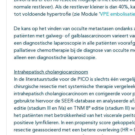
zinvol is als er een R0 resectie mogelijk is mét behoud 
normale restlever). Als de restlever kleiner is dan 40%, 
tot voldoende hypertrofie (zie Module ‘
VPE embolisati
De kans op het vinden van occulte metastasen ondanks 
patiënten met galweg- of galblaascarcinoom varieert v
een diagnostische laparoscopie in alle patiënten voora
palliatieve chemotherapie bij de diagnose van occulte m
alleen een diagnostische laparoscopie.
Intrahepatisch cholangiocarcinoom
In de literatuurstudie voor de PICO is slechts één verg
chirurgische resectie met systemische therapie vergeleek
intrahepatisch cholangiocarcinoom en corrigeerde voor 
gebruikte hiervoor de SEER-database en analyseerde af
e
editie (stadium III en IVa) en TNM 8
editie (stadium III)
het patiënten met betrokkenheid van het viscerale perito
positieve lymfklieren. In een propensity score gekoppe
resectie geassocieerd met een betere overleving (HR = 0