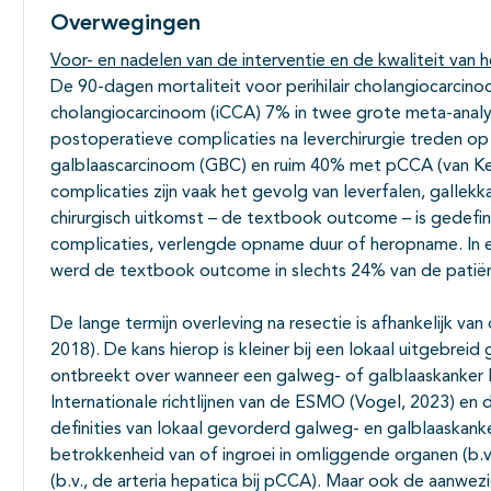
Overwegingen
Voor- en nadelen van de interventie en de kwaliteit van h
De 90-dagen mortaliteit voor perihilair cholangiocarci
cholangiocarcinoom (iCCA) 7% in twee grote meta-analys
postoperatieve complicaties na leverchirurgie treden o
galblaascarcinoom (GBC) en ruim 40% met pCCA (van Keu
complicaties zijn vaak het gevolg van leverfalen, gallekk
chirurgisch uitkomst – de textbook outcome – is gedefin
complicaties, verlengde opname duur of heropname. In e
werd de textbook outcome in slechts 24% van de patiën
De lange termijn overleving na resectie is afhankelijk van
2018). De kans hierop is kleiner bij een lokaal uitgebrei
ontbreekt over wanneer een galweg- of galblaaskanker lo
Internationale richtlijnen van de ESMO (Vogel, 2023) 
definities van lokaal gevorderd galweg- en galblaaskanke
betrokkenheid van of ingroei in omliggende organen (b.v.
(b.v., de arteria hepatica bij pCCA). Maar ook de aanwez