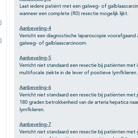
Laat iedere patiënt met een galweg- of galblaascarc
wanneer een complete (R0) resectie mogelijk lijkt.
Aanbeveling-4
Subpagina's open- en dichtklappen
Verricht een diagnostische laparoscopie voorafgaand a
galweg- of galblaascarcinoom.
Subpagina's open- en dichtklappen
Aanbeveling-5
Verricht niet standaard een resectie bij patiënten met
multifocale ziekte in de lever of positieve lymfklieren.
Aanbeveling-6
Verricht niet standaard een resectie bij patiënten met
180 graden betrokkenheid van de arteria hepatica naa
lymfklieren.
Aanbeveling-7
Verricht niet standaard een resectie bij patiënten met g