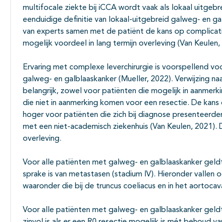
multifocale ziekte bij iCCA wordt vaak als lokaal uitge
eenduidige definitie van lokaal-uitgebreid galweg- en ga
van experts samen met de patiënt de kans op complicat
mogelijk voordeel in lang termijn overleving (Van Keulen,
Ervaring met complexe leverchirurgie is voorspellend v
galweg- en galblaaskanker (Mueller, 2022). Verwijzing n
belangrijk, zowel voor patiënten die mogelijk in aanmerk
die niet in aanmerking komen voor een resectie. De kan
hoger voor patiënten die zich bij diagnose presenteerden 
met een niet-academisch ziekenhuis (Van Keulen, 2021). D
overleving.
Voor alle patiënten met galweg- en galblaaskanker geldt d
sprake is van metastasen (stadium IV). Hieronder vallen 
waaronder die bij de truncus coeliacus en in het aortoca
Voor alle patiënten met galweg- en galblaaskanker geldt