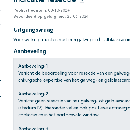
Indicatie resectie
Opties
Publicatiedatum:
03-10-2024
Beoordeeld op geldigheid:
25-06-2024
eken binnen deze richtlijn
Uitgangsvraag
Voor welke patiënten met een galweg- of galblaascarci
Alles openklappen
Aanbeveling
Aanbeveling-1
Verricht de beoordeling voor resectie van een galweg
chirurgische expertise van het galweg- en galblaascar
Subpagina's open- en dichtklappen
Aanbeveling-2
Verricht geen resectie van het galweg- of galblaasca
Subpagina's open- en dichtklappen
(stadium IV). Hieronder vallen ook positieve extraregi
Subpagina's open- en dichtklappen
coeliacus en in het aortocavale window.
Aanbeveling-3