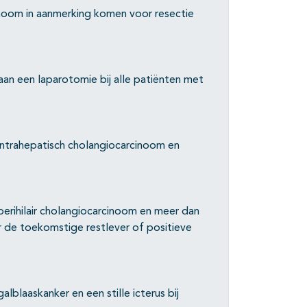
inoom in aanmerking komen voor resectie
an een laparotomie bij alle patiënten met
 intrahepatisch cholangiocarcinoom en
 perihilair cholangiocarcinoom en meer dan
r de toekomstige restlever of positieve
alblaaskanker en een stille icterus bij