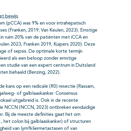
et bewijs
noom (pCCA) was 9% en voor intrahepatisch
es (Franken, 2019; Van Keulen, 2023). Ernstige
p in ruim 20% van de patiënten met iCCA en
len 2023, Franken 2019, Kuipers 2020). Deze
age of sepsis. De optimale korte termijn
ieerd als een beloop zonder ernstige
en studie van een expert centrum in Duitsland
ten behaald (Benzing, 2022).
 de kans op een radicale (R0) resectie (Rassam,
d galweg- of galblaaskanker. Consensus
kaal uitgebreid is. Ook in de recente
en de NCCN (NCCN, 2023) ontbreken eenduidige
r. Bij de meeste definities gaat het om
, het colon bij galblaaskanker) of structuren
igheid van lymfkliermetastasen of van