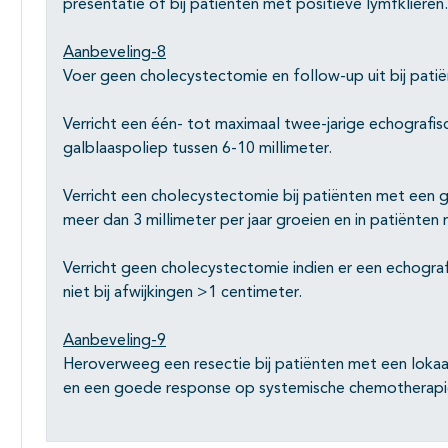
presentatie of bij patiënten met positieve lymfklieren.
Aanbeveling-8
Voer geen cholecystectomie en follow-up uit bij patië
Verricht een één- tot maximaal twee-jarige echografis
galblaaspoliep tussen 6-10 millimeter.
Verricht een cholecystectomie bij patiënten met een g
meer dan 3 millimeter per jaar groeien en in patiënten
Verricht geen cholecystectomie indien er een echogra
niet bij afwijkingen >1 centimeter.
Aanbeveling-9
Heroverweeg een resectie bij patiënten met een loka
en een goede response op systemische chemotherapi