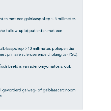
nten met een galblaaspoliep ≤ 5 millimeter.
che follow-up bij patiënten met een
alblaaspoliep >10 millimeter, poliepen die
 met primaire scleroserende cholangitis (PSC).
fisch beeld is van adenomyomatosis, ook
al gevorderd galweg- of galblaascarcinoom
e.