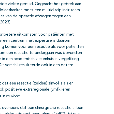
breide ziekte geduid. Ongeacht het gebrek aan
lblaaskanker, moet een multidisciplinair team
ies van de operatie afwegen tegen een
 2023).
oor betere uitkomsten voor patiënten met
aar een centrum met expertise is daarom
ing komen voor een resectie als voor patiënten
s om een resectie te ondergaan was bovendien
in een academisch ziekenhuis in vergelijking
it verschil resulteerde ook in een betere
at een resectie (zelden) zinvol is als er
ook positieve extraregionale lymfklieren
vale window.
 eveneens dat een chirurgische resectie alleen