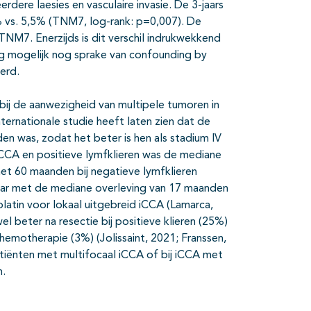
rdere laesies en vasculaire invasie. De 3-jaars
 vs. 5,5% (TNM7, log-rank: p=0,007). De
NM7. Enerzijds is dit verschil indrukwekkend
ng mogelijk nog sprake van confounding by
erd.
r bij de aanwezigheid van multipele tumoren in
nternationale studie heeft laten zien dat de
n was, zodat het beter is hen als stadium IV
CCA en positieve lymfklieren was de mediane
et 60 maanden bij negatieve lymfklieren
kbaar met de mediane overleving van 17 maanden
latin voor lokaal uitgebreid iCCA (Lamarca,
el beter na resectie bij positieve klieren (25%)
hemotherapie (3%) (Jolissaint, 2021; Franssen,
tiënten met multifocaal iCCA of bij iCCA met
n.