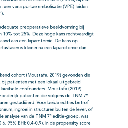
van voldoende restlevervolume (>40%, bij een
kan een vena portae embolisatie (VPE) leiden
e
’).
adequate preoperatieve beeldvorming bij
an 10% tot 25%. Deze hoge kans rechtvaardigt
fgaand aan een laparotomie. De kans op
etastasen is kleiner na een laparotomie dan
elijkend cohort (Moustafa, 2019) gevonden die
 bij patiënten met een lokaal uitgebreid
plausibele confounders. Moustafa (2019)
e
zonderlijk patiënten die volgens de TNM 7
 waren gestadiëerd. Voor beide edities betrof
neum, ingroei in structuren buiten de lever, of
e
lde analyse van de TNM 7
editie-groep, was
,6, 95% BHI: 0,4-0,9). In de propensity score