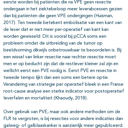
eerste worden bij patiënten die na VPE geen resectie
ondergaan in het ziektebeloop meer leverabcessen gezien
dan bij patiënten die geen VPE ondergingen (Huisman,
2017). Ten tweede betekent embolisatie van een kant van
de lever dat er niet meer per-operatief van kant kan
worden gewisseld. Dit is vooral bij pCCA soms een
probleem omdat de uitbreiding van de tumor op
beeldvorming dikwijls onbetrouwbaar te beoordelen is. Bij
een wissel van linker resectie naar rechter resectie moet
men er op beducht zijn dat de restlever kleiner zal zijn en
wellicht eerst een PVE nodig is. Eerst PVE en resectie in
tweede tempo lijkt dan een soms een betere optie.
Verandering van strategie per operatief bleek in een Franse
root-cause analyse een sterke indicator voor postoperatief
leverfalen en mortaliteit (Khaoudy, 2018).
Over gebruik van PVE, maar ook andere methoden om de
FLR te vergroten, is bij resecties voor andere indicaties dan
galweg- of galblaaskanker is aanzienlijk meer gepubliceerd.