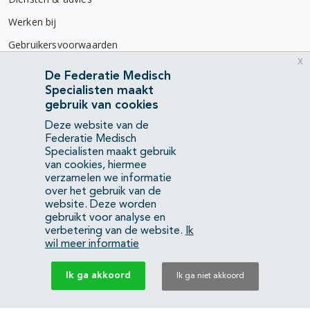
Werken bij
Gebruikersvoorwaarden
x
Privacyverklaring
De Federatie Medisch
Specialisten maakt
Contact
gebruik van cookies
Mercatorlaan 1200
Deze website van de
3528 BL Utrecht
Federatie Medisch
Specialisten maakt gebruik
van cookies, hiermee
(088) 505 34 34
verzamelen we informatie
info@richtlijnendatabase.nl
over het gebruik van de
website. Deze worden
gebruikt voor analyse en
YouTube
LinkedIn
verbetering van de website.
Ik
wil meer informatie
KvK Federatie Medisch Specialisten:
40483480
Ik ga akkoord
Ik ga niet akkoord
Privacyverklaring