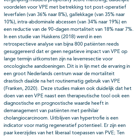
vergelijking middels propensity score matching, duidelijke
voordelen voor VPE met betrekking tot post-operatief
leverfalen (van 36% naar 8%), gallekkage (van 35% naar
10%), intra-abdominale abcessen (van 34% naar 19%) en
een reductie van de 90-dagen mortaliteit van 18% naar 7%.
In een studie van Huiskens (2018) werd in een
retrospectieve analyse van bijna 800 patiënten reeds
gesuggereerd dat er geen negatieve impact van VPE op
lange termijn uitkomsten zijn na leverresectie voor
oncologische aandoeningen. Dit is in lijn met de ervaring in
een groot Nederlands centrum waar de mortaliteit
drastisch daalde na het routinematig gebruik van VPE
(Franken, 2020). Deze studies maken ook duidelijk dat het
doen van een VPE naast een therapeutische tool ook een
diagnostische en prognostische waarde heeft in
demanagement van patiënten met perihilair
cholangiocarcinoom. Uitblijven van hypertrofie is een
indicator voor matig regeneratief potentieel. Er zijn een
paar keerzijdes van het liberaal toepassen van PVE; Ten