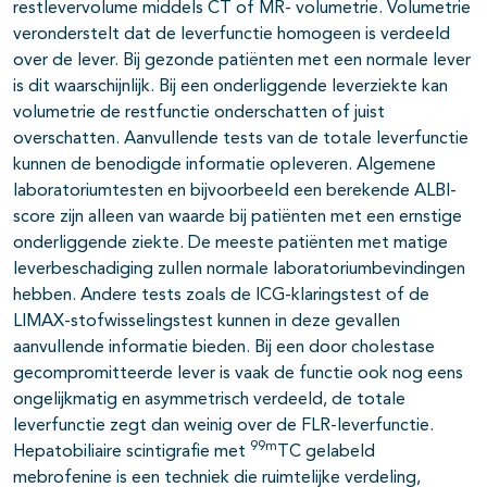
restlevervolume middels CT of MR- volumetrie. Volumetrie
veronderstelt dat de leverfunctie homogeen is verdeeld
over de lever. Bij gezonde patiënten met een normale lever
is dit waarschijnlijk. Bij een onderliggende leverziekte kan
volumetrie de restfunctie onderschatten of juist
overschatten. Aanvullende tests van de totale leverfunctie
kunnen de benodigde informatie opleveren. Algemene
laboratoriumtesten en bijvoorbeeld een berekende ALBI-
score zijn alleen van waarde bij patiënten met een ernstige
onderliggende ziekte. De meeste patiënten met matige
leverbeschadiging zullen normale laboratoriumbevindingen
hebben. Andere tests zoals de ICG-klaringstest of de
LIMAX-stofwisselingstest kunnen in deze gevallen
aanvullende informatie bieden. Bij een door cholestase
gecompromitteerde lever is vaak de functie ook nog eens
ongelijkmatig en asymmetrisch verdeeld, de totale
leverfunctie zegt dan weinig over de FLR-leverfunctie.
99m
Hepatobiliaire scintigrafie met
TC gelabeld
mebrofenine is een techniek die ruimtelijke verdeling,