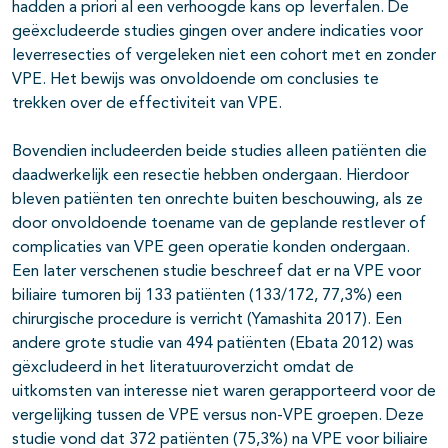
hadden a priori al een verhoogde kans op leverfalen. De
geëxcludeerde studies gingen over andere indicaties voor
leverresecties of vergeleken niet een cohort met en zonder
VPE. Het bewijs was onvoldoende om conclusies te
trekken over de effectiviteit van VPE.
Bovendien includeerden beide studies alleen patiënten die
daadwerkelijk een resectie hebben ondergaan. Hierdoor
bleven patiënten ten onrechte buiten beschouwing, als ze
door onvoldoende toename van de geplande restlever of
complicaties van VPE geen operatie konden ondergaan.
Een later verschenen studie beschreef dat er na VPE voor
biliaire tumoren bij 133 patiënten (133/172, 77,3%) een
chirurgische procedure is verricht (Yamashita 2017). Een
andere grote studie van 494 patiënten (Ebata 2012) was
gëxcludeerd in het literatuuroverzicht omdat de
uitkomsten van interesse niet waren gerapporteerd voor de
vergelijking tussen de VPE versus non-VPE groepen. Deze
studie vond dat 372 patiënten (75,3%) na VPE voor biliaire