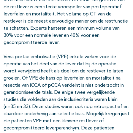
leverfalen heeft een mortaliteit tot 50%. De grootte van
de restlever is een sterke voorspeller van postoperatief
leverfalen en mortaliteit. Het volume op CT van de
restlever is de meest eenvoudige manier om de restfunctie
te schatten. Experts hanteren een minimum volume van
30% voor een normale lever en 40% voor een
gecompromitteerde lever.
Vena portae embolisatie (VPE) enkele weken voor de
operatie van het deel van de lever dat bij de operatie
wordt verwijderd heeft als doel om de restlever te laten
groeien. Of VPE de kans op leverfalen en mortaliteit na
resectie van iCCA of pCCA verkleint is niet onderzocht in
gerandomiseerde trials. De enige twee vergelijkende
studies die voldeden aan de inclusiecriteria waren klein
(n=35 en 33). Deze studies waren ook nog retrospectief en
daardoor onderhevig aan selectie bias. Mogelijk kregen juist
die patiënten VPE met een kleinere restlever of
gecompromitteerd leverparenchym. Deze patiënten