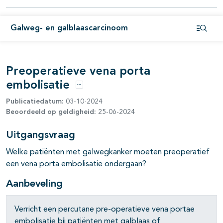
Galweg- en galblaascarcinoom
Open i
pagina's open- en dichtklappen
Preoperatieve vena porta
embolisatie
pagina's open- en dichtklappen
Opties
Publicatiedatum:
03-10-2024
Beoordeeld op geldigheid:
25-06-2024
Uitgangsvraag
Welke patiënten met galwegkanker moeten preoperatief
een vena porta embolisatie ondergaan?
Aanbeveling
Verricht een percutane pre-operatieve vena portae
embolisatie bij patiënten met galblaas of