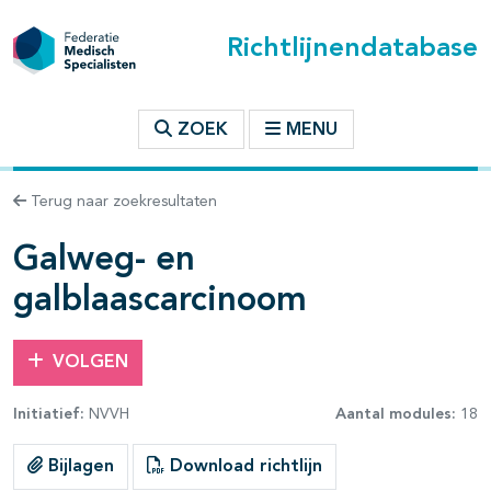
Richtlijnendatabase
t inhoudsopgave
ZOEK
MENU
n binnen deze richtlijn
Terug naar zoekresultaten
les openklappen
Galweg- en
galblaascarcinoom
VOLGEN
pagina's open- en dichtklappen
Initiatief:
NVVH
Aantal modules:
18
pagina's open- en dichtklappen
Bijlagen
Download richtlijn
pagina's open- en dichtklappen