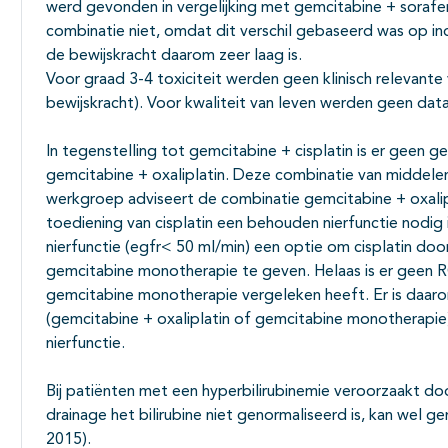
werd gevonden in vergelijking met gemcitabine + sorafe
combinatie niet, omdat dit verschil gebaseerd was op in
de bewijskracht daarom zeer laag is.
Voor graad 3-4 toxiciteit werden geen klinisch relevante 
bewijskracht). Voor kwaliteit van leven werden geen da
In tegenstelling tot gemcitabine + cisplatin is er geen 
gemcitabine + oxaliplatin. Deze combinatie van middel
werkgroep adviseert de combinatie gemcitabine + oxalip
toediening van cisplatin een behouden nierfunctie nodig 
nierfunctie (egfr< 50 ml/min) een optie om cisplatin door
gemcitabine monotherapie te geven. Helaas is er geen RC
gemcitabine monotherapie vergeleken heeft. Er is daar
(gemcitabine + oxaliplatin of gemcitabine monotherapie
nierfunctie.
Bij patiënten met een hyperbilirubinemie veroorzaakt d
drainage het bilirubine niet genormaliseerd is, kan wel g
2015).