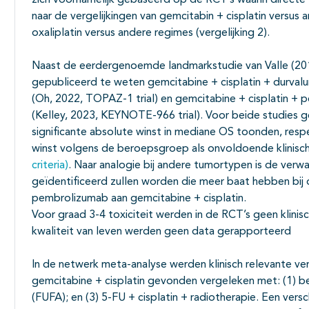
zich voornamelijk gebaseerd op de RCT’s waarin directe
naar de vergelijkingen van gemcitabin + cisplatin versus 
oxaliplatin versus andere regimes (vergelijking 2).
Naast de eerdergenoemde landmarkstudie van Valle (201
gepubliceerd te weten gemcitabine + cisplatin + durval
(Oh, 2022, TOPAZ-1 trial) en gemcitabine + cisplatin + 
(Kelley, 2023, KEYNOTE-966 trial). Voor beide studies ge
significante absolute winst in mediane OS toonden, resp
winst volgens de beroepsgroep als onvoldoende klinisc
criteria)
. Naar analogie bij andere tumortypen is de ver
geïdentificeerd zullen worden die meer baat hebben bi
pembrolizumab aan gemcitabine + cisplatin.
Voor graad 3-4 toxiciteit werden in de RCT’s geen klinis
kwaliteit van leven werden geen data gerapporteerd
In de netwerk meta-analyse werden klinisch relevante ver
gemcitabine + cisplatin gevonden vergeleken met: (1) be
(FUFA); en (3) 5-FU + cisplatin + radiotherapie. Een versc