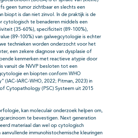
ngiocarcinoom (dCCA) is er sprake van (kleine)
fs geen tumor zichtbaar en slechts een
iopt is dan niet zinvol. In de praktijk is de
 cytologisch te benaderen middels een
viteit (35-60%), specificiteit (89-100%),
 value (89-100%) van galwegcytologie is echter
euwe technieken worden onderzocht voor het
chter, een zekere diagnose van dysplasie of
lappende kenmerken met reactieve atypie door
4 is vanuit de NVVP besloten tot een
egcytologie en biopten conform WHO
y” (IAC-IARC-WHO, 2022; Pitman, 2023) in
ty of Cytopathology (PSC) Systeem uit 2015
morfologie, kan moleculair onderzoek helpen om,
egcarcinoom te bevestigen. Next generation
xeerd materiaal dan wel op cytologisch
n aanvullende immunohistochemische kleuringen