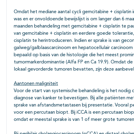
Omdat het mediane aantal cycli gemcitabine + cisplatin in
was en er onvoldoende bewijslijst is om langer dan 6 maa
maanden behandeling met gemcitabine + cisplatin te pau
van gemcitabine + cisplatin en eerdere goede tolerant
cisplatin te herintroduceren. Indien er sprake is van gec
galweg/galblaascarcinoom en hepatocellulair carcinoom
bepaald op basis van de histologie die het meest promin
tumormarkerdominantie (Alfa FP en Ca 19.9). Omdat de
lokaal gevorderde tumoren bevatten, zijn deze aanbeveli
Aantonen maligniteit
Voor de start van systemische behandeling is het nodig
diagnose van kanker te bevestigen. Bij alle patiënten me
sprake van afstandsmetastasen bij presentatie. Vooral pe
voor een percutaan biopt. Bij iCCA is een percutaan biop
omdat er meestal sprake is van 1 of meer grote tumoren 