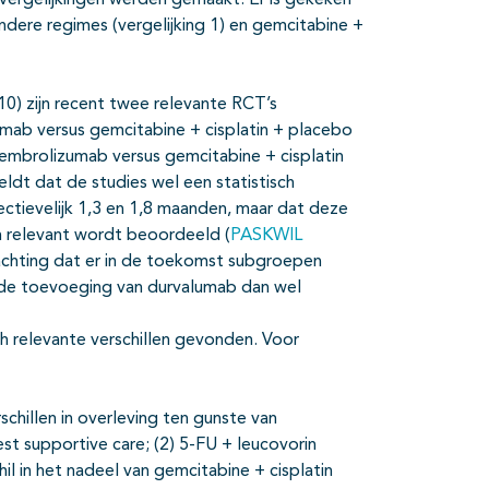
 vergelijkingen werden gemaakt. Er is gekeken
andere regimes (vergelijking 1) en gemcitabine +
0) zijn recent twee relevante RCT’s
umab versus gemcitabine + cisplatin + placebo
pembrolizumab versus gemcitabine + cisplatin
ldt dat de studies wel een statistisch
ectievelijk 1,3 en 1,8 maanden, maar dat deze
h relevant wordt beoordeeld (
PASKWIL
wachting dat er in de toekomst subgroepen
j de toevoeging van durvalumab dan wel
ch relevante verschillen gevonden. Voor
schillen in overleving ten gunste van
st supportive care; (2) 5-FU + leucovorin
hil in het nadeel van gemcitabine + cisplatin