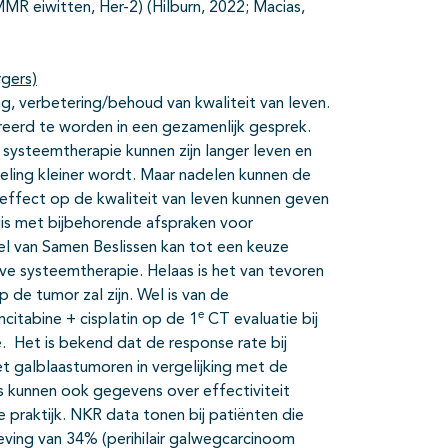
MR eiwitten, Her-2) (Hilburn, 2022; Macias,
rgers)
g, verbetering/behoud van kwaliteit van leven.
reerd te worden in een gezamenlijk gesprek.
systeemtherapie kunnen zijn langer leven en
eling kleiner wordt. Maar nadelen kunnen de
 effect op de kwaliteit van leven kunnen geven
uis met bijbehorende afspraken voor
l van Samen Beslissen kan tot een keuze
ve systeemtherapie. Helaas is het van tevoren
 de tumor zal zijn. Wel is van de
e
citabine + cisplatin op de 1
CT evaluatie bij
. Het is bekend dat de response rate bij
t galblaastumoren in vergelijking met de
 kunnen ook gegevens over effectiviteit
 praktijk. NKR data tonen bij patiënten die
leving van 34% (perihilair galwegcarcinoom