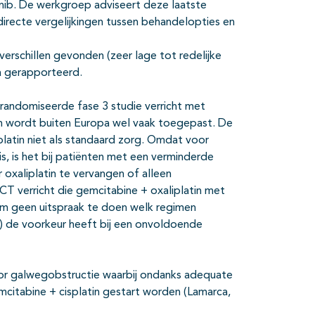
nib. De werkgroep adviseert deze laatste
directe vergelijkingen tussen behandelopties en
verschillen gevonden (zeer lage tot redelijke
ta gerapporteerd.
gerandomiseerde fase 3 studie verricht met
en wordt buiten Europa wel vaak toegepast. De
latin niet als standaard zorg. Omdat voor
is, is het bij patiënten met een verminderde
 oxaliplatin te vervangen of alleen
T verricht die gemcitabine + oxaliplatin met
om geen uitspraak te doen welk regimen
) de voorkeur heeft bij een onvoldoende
oor galwegobstructie waarbij ondanks adequate
emcitabine + cisplatin gestart worden (Lamarca,