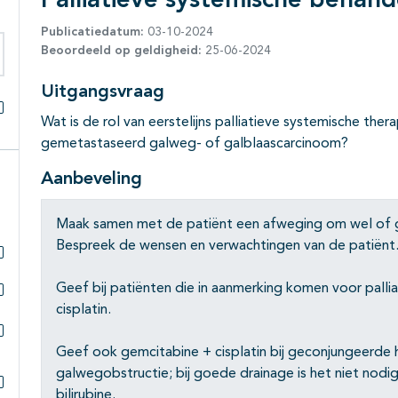
Palliatieve systemische behande
Publicatiedatum:
03-10-2024
Beoordeeld op geldigheid:
25-06-2024
eken binnen deze richtlijn
Uitgangsvraag
Wat is de rol van eerstelijns palliatieve systemische ther
Alles openklappen
gemetastaseerd galweg- of galblaascarcinoom?
Aanbeveling
Maak samen met de patiënt een afweging om wel of ge
Bespreek de wensen en verwachtingen van de patiënt
Subpagina's open- en dichtklappen
Geef bij patiënten die in aanmerking komen voor palli
cisplatin.
Subpagina's open- en dichtklappen
Subpagina's open- en dichtklappen
Geef ook gemcitabine + cisplatin bij geconjungeerde h
galwegobstructie; bij goede drainage is het niet nodi
bilirubine.