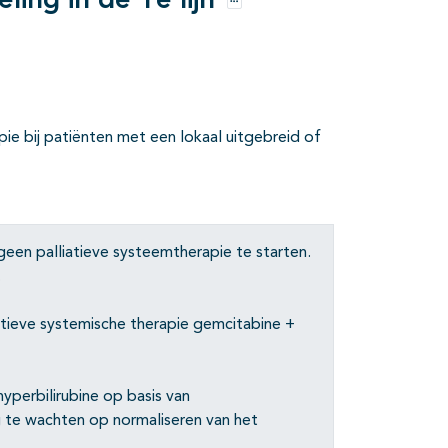
ling in de 1e lijn
Opties
apie bij patiënten met een lokaal uitgebreid of
en palliatieve systeemtherapie te starten.
.
atieve systemische therapie gemcitabine +
yperbilirubine op basis van
g te wachten op normaliseren van het