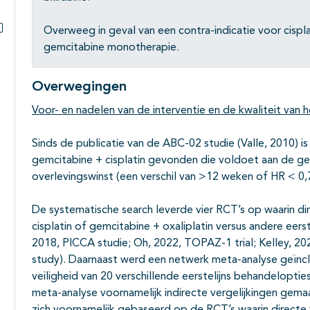
Subpagina's open- en dichtklappen
Overweeg in geval van een contra-indicatie voor cisplat
Subpagina's open- en dichtklappen
gemcitabine monotherapie.
Overwegingen
Voor- en nadelen van de interventie en de kwaliteit van h
Sinds de publicatie van de ABC-02 studie (Valle, 2010) i
gemcitabine + cisplatin gevonden die voldoet aan de gest
overlevingswinst (een verschil van >12 weken of HR < 0,
De systematische search leverde vier RCT’s op waarin di
cisplatin of gemcitabine + oxaliplatin versus andere ee
2018, PICCA studie; Oh, 2022, TOPAZ-1 trial; Kelley, 20
study). Daarnaast werd een netwerk meta-analyse geïnclu
veiligheid van 20 verschillende eerstelijns behandelopt
meta-analyse voornamelijk indirecte vergelijkingen gem