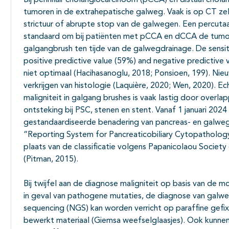
Bij perihilair cholangiocarcinoom (pCCA) en distaal chola
tumoren in de extrahepatische galweg. Vaak is op CT zel
strictuur of abrupte stop van de galwegen. Een percutaan b
standaard om bij patiënten met pCCA en dCCA de tumor
galgangbrush ten tijde van de galwegdrainage. De sensiti
positive predictive value (59%) and negative predictive
niet optimaal (Hacihasanoglu, 2018; Ponsioen, 199). Ni
verkrijgen van histologie (Laquière, 2020; Wen, 2020). E
maligniteit in galgang brushes is vaak lastig door over
ontsteking bij PSC, stenen en stent. Vanaf 1 januari 202
gestandaardiseerde benadering van pancreas- en galw
“Reporting System for Pancreaticobiliary Cytopatholog
plaats van de classificatie volgens Papanicolaou Socie
(Pitman, 2015).
Bij twijfel aan de diagnose maligniteit op basis van de 
in geval van pathogene mutaties, de diagnose van galw
sequencing (NGS) kan worden verricht op paraffine gefi
bewerkt materiaal (Giemsa weefselglaasjes). Ook kunne