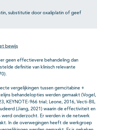
in, substitutie door oxaliplatin of geef
et bewijs
s er geen effectievere behandeling dan
elde definitie van klinisch relevante
70).
recte vergelijkingen tussen gemcitabine +
rstelijns behandelopties werden gemaakt (Vogel,
23, KEYNOTE-966 trial; Leone, 2016, Vecti-BIL
deerd (Jiang, 2021) waarin de effectiviteit en
ies werd onderzocht. Er werden in de netwerk
aakt. In de overwegingen heeft de werkgroep