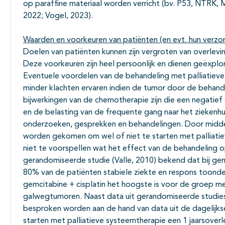
op paraffine materiaal worden verricht (bv. P53, NTRK, M
2022; Vogel, 2023).
Waarden en voorkeuren van patiënten (en evt. hun verzo
Doelen van patiënten kunnen zijn vergroten van overlevin
Deze voorkeuren zijn heel persoonlijk en dienen geëxplo
Eventuele voordelen van de behandeling met palliatieve 
minder klachten ervaren indien de tumor door de behand
bijwerkingen van de chemotherapie zijn die een negatief
en de belasting van de frequente gang naar het ziekenh
onderzoeken, gesprekken en behandelingen. Door midde
worden gekomen om wel of niet te starten met palliatie
niet te voorspellen wat het effect van de behandeling op
gerandomiseerde studie (Valle, 2010) bekend dat bij gem
80% van de patiënten stabiele ziekte en respons toonde
gemcitabine + cisplatin het hoogste is voor de groep me
galwegtumoren. Naast data uit gerandomiseerde studies
besproken worden aan de hand van data uit de dagelijkse
starten met palliatieve systeemtherapie een 1 jaarsover