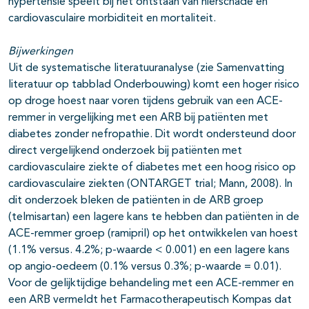
hypertensie speelt bij het ontstaan van nierschade en
cardiovasculaire morbiditeit en mortaliteit.
Bijwerkingen
Uit de systematische literatuuranalyse (zie Samenvatting
literatuur op tabblad Onderbouwing) komt een hoger risico
op droge hoest naar voren tijdens gebruik van een ACE-
remmer in vergelijking met een ARB bij patiënten met
diabetes zonder nefropathie. Dit wordt ondersteund door
direct vergelijkend onderzoek bij patiënten met
cardiovasculaire ziekte of diabetes met een hoog risico op
cardiovasculaire ziekten (ONTARGET trial; Mann, 2008). In
dit onderzoek bleken de patiënten in de ARB groep
(telmisartan) een lagere kans te hebben dan patiënten in de
ACE-remmer groep (ramipril) op het ontwikkelen van hoest
(1.1% versus. 4.2%; p-waarde < 0.001) en een lagere kans
op angio-oedeem (0.1% versus 0.3%; p-waarde = 0.01).
Voor de gelijktijdige behandeling met een ACE-remmer en
een ARB vermeldt het Farmacotherapeutisch Kompas dat