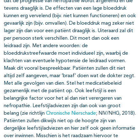
dat de progressie van nefropathie wordt afgeremd en die
tevens draaglijk is. De effecten van een lage bloeddruk
kunnen erg vervelend (bijv. niet kunnen functioneren) en ook
gevaarlijk zijn (bijv. omvallen). De bloeddruk mag zeker niet
lager zijn dan voor een patiënt draaglijk is. Uiteraard zal dit
per persoon sterk verschillen. Dit moet dan ook een
leidraad zijn. Met andere woorden: de
bloeddrukstreefwaarde moet individueel zijn, waarbij de
klachten van eventuele hypotensie de leidraad vormen.
Maak dit vooral bespreekbaar. Patiënten zullen dit niet
altijd zelf aangeven, maar ‘braaf’ doen wat de dokter zegt.
Met alle gevolgen van dien. Stel het medicatiebeleid
gezamenlijk met de patiënt op. Ook leefstijl is een
belangrijke factor voor het al dan niet verergeren van
nefropathie. Leefstijladviezen zijn dan ook van groot
belang (zie richtlijn
Chronische Nierschade
; NIV/NHG, 2018).
Patiënten zullen dikwijls niet op de hoogte zijn van
dergelijke leefstijladviezen en hier zelf ook geen informatie
over inwinnen. Misschien is het raadzaam hiervoor te