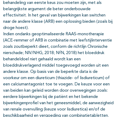
behandeling van eerste keus zou moeten zijn, met als
belangrijkste argument de beter onderbouwde
effectiviteit. In het geval van bijwerkingen kan switchen
naar de andere klasse (ARB) een oplossing bieden (zoals bij
droge hoest).
Indien ondanks geoptimaliseerde RAAS-monotherapie
(ACE-remmer of ARB in combinatie met leefstijlinterventie
zoals zoutbeperkt dieet, conform de richtlijn Chronische
nierschade; NIV/NHG, 2018; NfN, 2018) het bloeddruk
behandeldoel niet gehaald wordt kan een
bloeddrukverlagend middel toegevoegd worden uit een
andere klasse. Op basis van de beperkte data is de
voorkeur om een diureticum (thiazide- of lisdiureticum) of
een calciumantagonist toe te voegen. De keuze voor een
van beiden kan geleid worden door overwegingen zoals:
eerdere bijwerkingen bij de patiënt en het bekende
bijwerkingenprofiel van het geneesmiddel, de aanwezigheid
van renale overvulling (keuze voor lisdiuretica) en/of de
beschikbaarheid en vergoeding van combinatietabletten.