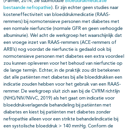
(Farmer, 2014; zie submodule
Bloeddrukmedicatie
bestaande nefropathie
). Er zijn echter geen studies naar
kosteneffectiviteit van bloeddrukmedicatie (RAAS-
remmers) bij normotensieve personen met diabetes met
een normale nierfunctie (normale GFR en geen verhoogde
albuminurie). Wel acht de werkgroep het waarschijnlijk dat
een vroege inzet van RAAS-remmers (ACE-remmers of
ARB’s) nog voordat de nierfunctie is gedaald ook bij
normotensieve personen met diabetes een extra voordeel
zou kunnen opleveren voor het behoud van nierfunctie op
de lange termijn. Echter, in de praktijk zou dit betekenen
dat alle patiënten met diabetes bij alle bloeddrukken een
indicatie zouden hebben voor het gebruik van een RAAS-
remmer. De werkgroep sluit zich aan bij de CVRM richtlijn
(NHG/NIV/NVvC, 2019) als het gaat om indicatie voor
bloeddrukverlagende behandeling bij patiënten met
diabetes en kiest bij patiënten met diabetes zonder
nefropathie alleen voor een strikte behandelindicatie bij
een systolische bloeddruk > 140 mmHg. Conform de