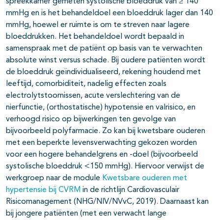
spreekkamer gemeten systolische bloeddruk van ≥ 140
mmHg en is het behandeldoel een bloeddruk lager dan 140
mmHg, hoewel er ruimte is om te streven naar lagere
bloeddrukken. Het behandeldoel wordt bepaald in
samenspraak met de patiënt op basis van te verwachten
absolute winst versus schade. Bij oudere patiënten wordt
de bloeddruk geïndividualiseerd, rekening houdend met
leeftijd, comorbiditeit, nadelig effecten zoals
electrolytstoornissen, acute verslechtering van de
nierfunctie, (orthostatische) hypotensie en valrisico, en
verhoogd risico op bijwerkingen ten gevolge van
bijvoorbeeld polyfarmacie. Zo kan bij kwetsbare ouderen
met een beperkte levensverwachting gekozen worden
voor een hogere behandelgrens en -doel (bijvoorbeeld
systolische bloeddruk <150 mmHg). Hiervoor verwijst de
werkgroep naar de module
Kwetsbare ouderen met
hypertensie bij CVRM
in de richtlijn Cardiovasculair
Risicomanagement (NHG/NIV/NVvC, 2019). Daarnaast kan
bij jongere patiënten (met een verwacht lange