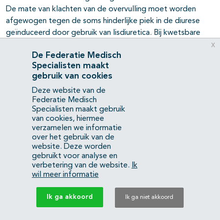
De mate van klachten van de overvulling moet worden
afgewogen tegen de soms hinderlijke piek in de diurese
geïnduceerd door gebruik van lisdiuretica. Bij kwetsbare
x
ouderen is het van belang om het verder intensiveren van
De Federatie Medisch
bloeddrukverlagende behandeling te stoppen en verlagen
Specialisten maakt
van de dosering te overwegen bij een diastolische
gebruik van cookies
bloeddruk < 70 mmHg, ongeacht de hoogte van de
Deze website van de
systolische bloeddruk. Overweeg verwijzing naar een ter
Federatie Medisch
zake kundige internist of expertisecentrum bij
Specialisten maakt gebruik
therapieresistente hypertensie (niet bereiken van het
van cookies, hiermee
bloeddruk behandeldoel ondanks drie verschillende klasses
verzamelen we informatie
over het gebruik van de
adequaat gedoseerde bloeddrukverlagende middelen
website. Deze worden
waaronder een diureticum, of bereikt bloeddruk
gebruikt voor analyse en
behandeldoel met vier verschillende klasses
verbetering van de website.
Ik
bloeddrukverlagende middelen), maar wees alert op
wil meer informatie
therapieontrouw. Het verdient tenslotte aanbeveling om bij
Ik ga akkoord
(kwetsbare) ouderen/ patiënten ouder dan 70 jaar,
Ik ga niet akkoord
behandeling (met name bij het combineren van RAAS-