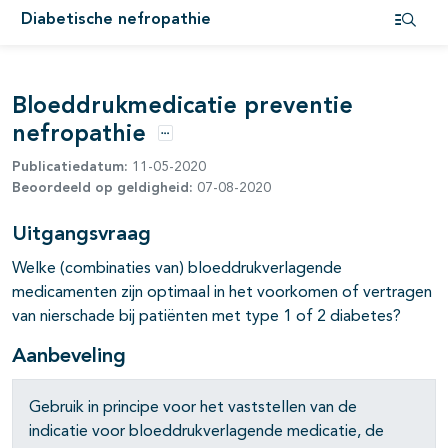
pagina's open- en dichtklappen
Diabetische nefropathie
Open i
pagina's open- en dichtklappen
Bloeddrukmedicatie preventie
nefropathie
Opties
Publicatiedatum:
11-05-2020
Beoordeeld op geldigheid:
07-08-2020
Uitgangsvraag
Welke (combinaties van) bloeddrukverlagende
medicamenten zijn optimaal in het voorkomen of vertragen
van nierschade bij patiënten met type 1 of 2 diabetes?
Aanbeveling
Gebruik in principe voor het vaststellen van de
indicatie voor bloeddrukverlagende medicatie, de