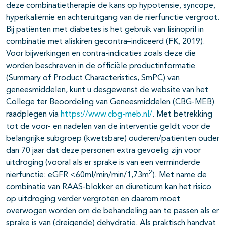
deze combinatietherapie de kans op hypotensie, syncope,
hyperkaliëmie en achteruitgang van de nierfunctie vergroot.
Bij patiënten met diabetes is het gebruik van lisinopril in
combinatie met aliskiren gecontra–indiceerd (FK, 2019).
Voor bijwerkingen en contra-indicaties zoals deze die
worden beschreven in de officiële productinformatie
(Summary of Product Characteristics, SmPC) van
geneesmiddelen, kunt u desgewenst de website van het
College ter Beoordeling van Geneesmiddelen (CBG-MEB)
raadplegen via
https://www.cbg-meb.nl/
. Met betrekking
tot de voor- en nadelen van de interventie geldt voor de
belangrijke subgroep (kwetsbare) ouderen/patiënten ouder
dan 70 jaar dat deze personen extra gevoelig zijn voor
uitdroging (vooral als er sprake is van een verminderde
2
nierfunctie: eGFR <60ml/min/min/1,73m
). Met name de
combinatie van RAAS-blokker en diureticum kan het risico
op uitdroging verder vergroten en daarom moet
overwogen worden om de behandeling aan te passen als er
sprake is van (dreigende) dehydratie. Als praktisch handvat