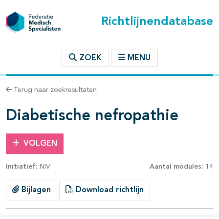
Richtlijnendatabase
t inhoudsopgave
ZOEK
MENU
n binnen deze richtlijn
Terug naar zoekresultaten
les openklappen
Diabetische nefropathie
VOLGEN
Initiatief:
NIV
Aantal modules:
14
pagina's open- en dichtklappen
Bijlagen
Download richtlijn