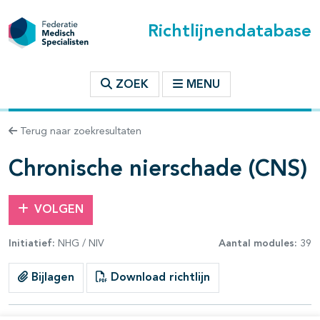
Richtlijnendatabase
t inhoudsopgave
ZOEK
MENU
n binnen deze richtlijn
Terug naar zoekresultaten
les openklappen
Chronische nierschade (CNS)
VOLGEN
Initiatief:
NHG / NIV
Aantal modules:
39
pagina's open- en dichtklappen
Bijlagen
Download richtlijn
pagina's open- en dichtklappen
pagina's open- en dichtklappen