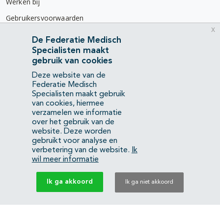
Werken bij
Gebruikersvoorwaarden
x
Privacyverklaring
De Federatie Medisch
Specialisten maakt
Contact
gebruik van cookies
Mercatorlaan 1200
Deze website van de
3528 BL Utrecht
Federatie Medisch
Specialisten maakt gebruik
van cookies, hiermee
(088) 505 34 34
verzamelen we informatie
info@richtlijnendatabase.nl
over het gebruik van de
website. Deze worden
gebruikt voor analyse en
YouTube
LinkedIn
verbetering van de website.
Ik
wil meer informatie
KvK Federatie Medisch Specialisten:
40483480
Ik ga akkoord
Ik ga niet akkoord
Privacyverklaring
Back to top