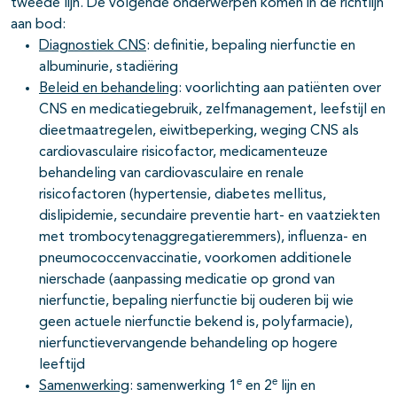
tweede lijn. De volgende onderwerpen komen in de richtlijn
aan bod:
Diagnostiek CNS
: definitie, bepaling nierfunctie en
albuminurie, stadiëring
Beleid en behandeling
: voorlichting aan patiënten over
CNS en medicatiegebruik, zelfmanagement, leefstijl en
dieetmaatregelen, eiwitbeperking, weging CNS als
cardiovasculaire risicofactor, medicamenteuze
behandeling van cardiovasculaire en renale
risicofactoren (hypertensie, diabetes mellitus,
dislipidemie, secundaire preventie hart- en vaatziekten
met trombocytenaggregatieremmers), influenza- en
pneumococcenvaccinatie, voorkomen additionele
nierschade (aanpassing medicatie op grond van
nierfunctie, bepaling nierfunctie bij ouderen bij wie
geen actuele nierfunctie bekend is, polyfarmacie),
nierfunctievervangende behandeling op hogere
leeftijd
e
e
Samenwerking
: samenwerking 1
en 2
lijn en