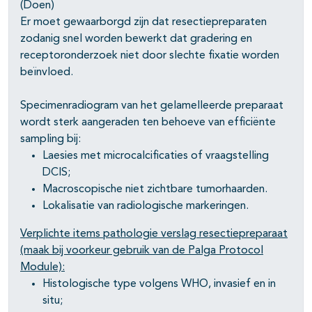
(Doen)
Er moet gewaarborgd zijn dat resectiepreparaten
pagina's open- en dichtklappen
zodanig snel worden bewerkt dat gradering en
receptoronderzoek niet door slechte fixatie worden
pagina's open- en dichtklappen
beïnvloed.
pagina's open- en dichtklappen
Specimenradiogram van het gelamelleerde preparaat
wordt sterk aangeraden ten behoeve van efficiënte
pagina's open- en dichtklappen
sampling bij:
Laesies met microcalcificaties of vraagstelling
DCIS;
pagina's open- en dichtklappen
Macroscopische niet zichtbare tumorhaarden.
Lokalisatie van radiologische markeringen.
pagina's open- en dichtklappen
Verplichte items pathologie verslag resectiepreparaat
(maak bij voorkeur gebruik van de Palga Protocol
Module):
Histologische type volgens WHO, invasief en in
situ;