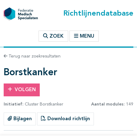
Richtlijnendatabase
t inhoudsopgave
ZOEK
MENU
n binnen deze richtlijn
Terug naar zoekresultaten
les openklappen
Borstkanker
VOLGEN
Initiatief:
Cluster Borstkanker
Aantal modules:
149
pagina's open- en dichtklappen
Bijlagen
Download richtlijn
pagina's open- en dichtklappen
pagina's open- en dichtklappen