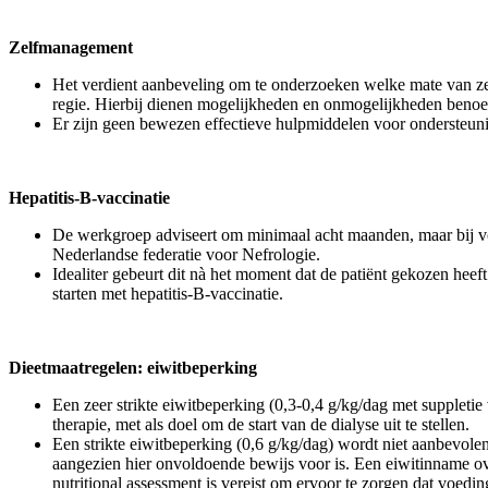
Zelfmanagement
Het verdient aanbeveling om te onderzoeken welke mate van zel
regie. Hierbij dienen mogelijkheden en onmogelijkheden benoem
Er zijn geen bewezen effectieve hulpmiddelen voor ondersteun
Hepatitis-B-vaccinatie
De werkgroep adviseert om minimaal acht maanden, maar bij voo
Nederlandse federatie voor Nefrologie.
Idealiter gebeurt dit nà het moment dat de patiënt gekozen heef
starten met hepatitis-B-vaccinatie.
Dieetmaatregelen: eiwitbeperking
Een zeer strikte eiwitbeperking (0,3-0,4 g/kg/dag met suppleti
therapie, met als doel om de start van de dialyse uit te stellen.
Een strikte eiwitbeperking (0,6 g/kg/dag) wordt niet aanbevolen 
aangezien hier onvoldoende bewijs voor is. Een eiwitinname ove
nutritional assessment is vereist om ervoor te zorgen dat voe