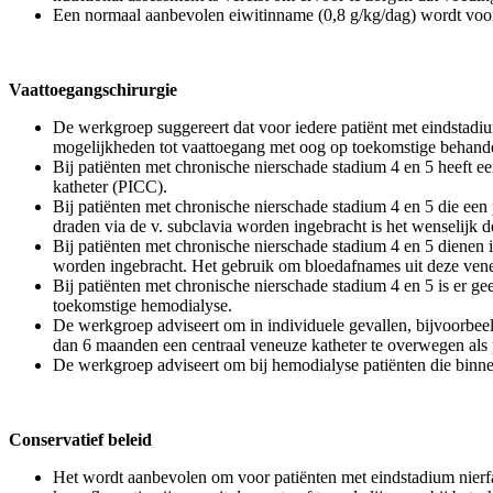
Een normaal aanbevolen eiwitinname (0,8 g/kg/dag) wordt voo
Vaattoegangschirurgie
De werkgroep suggereert dat voor iedere patiënt met eindstadium
mogelijkheden tot vaattoegang met oog op toekomstige behandelo
Bij patiënten met chronische nierschade stadium 4 en 5 heeft een
katheter (PICC).
Bij patiënten met chronische nierschade stadium 4 en 5 die een
draden via de v. subclavia worden ingebracht is het wenselijk d
Bij patiënten met chronische nierschade stadium 4 en 5 dienen in
worden ingebracht. Het gebruik om bloedafnames uit deze venen
Bij patiënten met chronische nierschade stadium 4 en 5 is er ge
toekomstige hemodialyse.
De werkgroep adviseert om in individuele gevallen, bijvoorbeel
dan 6 maanden een centraal veneuze katheter te overwegen als
De werkgroep adviseert om bij hemodialyse patiënten die binnen
Conservatief beleid
Het wordt aanbevolen om voor patiënten met eindstadium nierfal