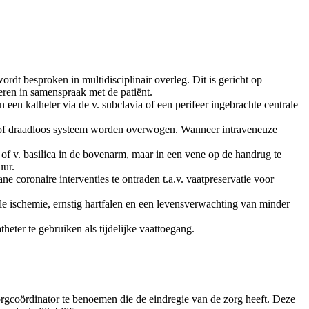
rdt besproken in multidisciplinair overleg. Dit is gericht op
eren in samenspraak met de patiënt.
 een katheter via de v. subclavia of een perifeer ingebrachte centrale
aal of draadloos systeem worden overwogen. Wanneer intraveneuze
a of v. basilica in de bovenarm, maar in een vene op de handrug te
uur.
e coronaire interventies te ontraden t.a.v. vaatpreservatie voor
le ischemie, ernstig hartfalen en een levensverwachting van minder
eter te gebruiken als tijdelijke vaattoegang.
orgcoördinator te benoemen die de eindregie van de zorg heeft. Deze