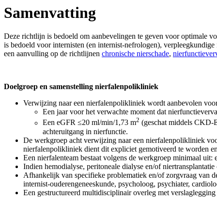
Samenvatting
Deze richtlijn is bedoeld om aanbevelingen te geven voor optimale voo
is bedoeld voor internisten (en internist-nefrologen), verpleegkundige
een aanvulling op de richtlijnen
chronische nierschade
,
nierfunctiever
Doelgroep en samenstelling nierfalenpolikliniek
Verwijzing naar een nierfalenpolikliniek wordt aanbevolen voor
Een jaar voor het verwachte moment dat nierfunctieverva
2
Een eGFR ≤20 ml/min/1,73 m
(geschat middels CKD-EP
achteruitgang in nierfunctie.
De werkgroep acht verwijzing naar een nierfalenpolikliniek voo
nierfalenpolikliniek dient dit expliciet gemotiveerd te worden 
Een nierfalenteam bestaat volgens de werkgroep minimaal uit: ee
Indien hemodialyse, peritoneale dialyse en/of niertransplantat
Afhankelijk van specifieke problematiek en/of zorgvraag van de 
internist-ouderengeneeskunde, psycholoog, psychiater, cardiolo
Een gestructureerd multidisciplinair overleg met verslaglegging 