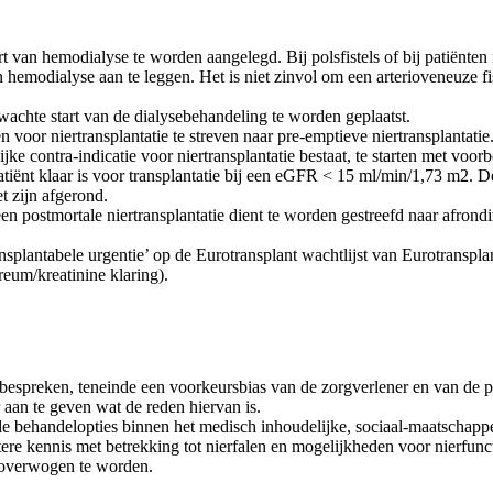
rt van hemodialyse te worden aangelegd. Bij polsfistels of bij patiën
n hemodialyse aan te leggen. Het is niet zinvol om een arterioveneuze 
wachte start van de dialysebehandeling te worden geplaatst.
oor niertransplantatie te streven naar pre-emptieve niertransplantatie
ijke contra-indicatie voor niertransplantatie bestaat, te starten met vo
 patiënt klaar is voor transplantatie bij een eGFR < 15 ml/min/1,73 m2.
t zijn afgerond.
 postmortale niertransplantatie dient te worden gestreefd naar afrondi
ansplantabele urgentie’ op de Eurotransplant wachtlijst van Eurotranspl
um/kreatinine klaring).
e bespreken, teneinde een voorkeursbias van de zorgverlener en van de
r aan te geven wat de reden hiervan is.
de behandelopties binnen het medisch inhoudelijke, sociaal-maatschapp
etere kennis met betrekking tot nierfalen en mogelijkheden voor nierfu
l overwogen te worden.