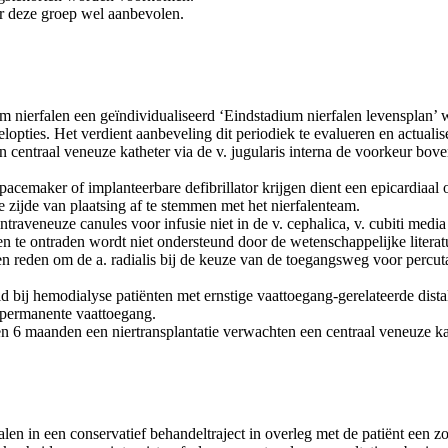
r deze groep wel aanbevolen.
 nierfalen een geïndividualiseerd ‘Eindstadium nierfalen levensplan’ wo
pties. Het verdient aanbeveling dit periodiek te evalueren en actualis
 centraal veneuze katheter via de v. jugularis interna de voorkeur boven
 pacemaker of implanteerbare defibrillator krijgen dient een epicardi
e zijde van plaatsing af te stemmen met het nierfalenteam.
traveneuze canules voor infusie niet in de v. cephalica, v. cubiti medi
 te ontraden wordt niet ondersteund door de wetenschappelijke literat
en reden om de a. radialis bij de keuze van de toegangsweg voor percutan
d bij hemodialyse patiënten met ernstige vaattoegang-gerelateerde dista
 permanente vaattoegang.
 6 maanden een niertransplantatie verwachten een centraal veneuze kath
en in een conservatief behandeltraject in overleg met de patiënt een z