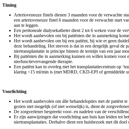
Timing
Arterioveneuze fistels dienen 3 maanden voor de verwachte sta
een arterioveneuze fistel 6 maanden voor de verwachte start va
aan te leggen.
Een peritoneale dialysekatheter dient 2 tot 6 weken voor de ver
Het wordt aanbevolen om bij patiënten die in aanmerking komen v
Het wordt aanbevolen om bij een patiënt, bij wie er geen duidel
deze behandeling. Het streven is dat in een dergelijk geval de
niertransplantatie in principe binnen de termijn van een jaar moe
Bij patiënten die in aanmerking kunnen en willen komen voor een
nierfunctievervangende therapie.
Een patiënt kan in overleg met het transplantatiecentrum op ‘tr
klaring <15 ml/min is (met MDRD, CKD-EPI of gemiddelde ure
Voorlichting
Het wordt aanbevolen om álle behandelopties met de patiënt t
gezien niet mogelijk (of niet wenselijk) is, dient de zorgverlene
De zorgverlener bespreekt voor- en nadelen van de verschillen
Er zijn aanwijzingen dat voorlichting aan huis kan leiden tot b
niertransplantaties. Derhalve dient een huisbezoek met dit doe