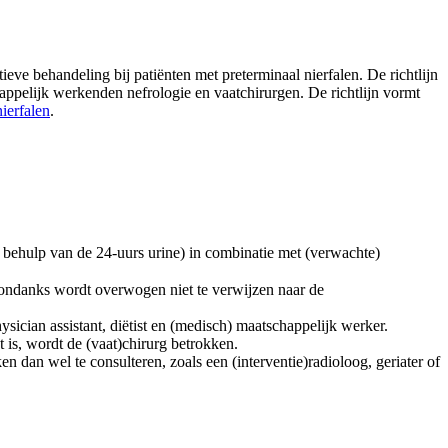
eve behandeling bij patiënten met preterminaal nierfalen. De richtlijn
chappelijk werkenden nefrologie en vaatchirurgen. De richtlijn vormt
nierfalen
.
ehulp van de 24-uurs urine) in combinatie met (verwachte)
esondanks wordt overwogen niet te verwijzen naar de
sician assistant, diëtist en (medisch) maatschappelijk werker.
 is, wordt de (vaat)chirurg betrokken.
n dan wel te consulteren, zoals een (interventie)radioloog, geriater of