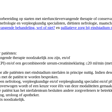
rbereiding op starten met nierfunctievervangende therapie of conservati
 nefrologie en verpleegkundig specialisten, diëtisten nefrologie, maats
vangende behandeling, wel of niet?
en
palliatieve zorg bij eindstadium 
 patiënten:
ngende therapie noodzakelijk zou zijn, en/of
I) en/of een gecombineerde ureum-creatinineklaring ≤20 ml/min (met b
r alle patiënten met eindstadium nierfalen in principe nuttig. Indien d
en met de patiënt te worden besproken.
n nefroloog, verpleegkundige en/of verpleegkundig specialist en/of phy
ie overwogen wordt of een keuze voor één van deze modaliteiten gemaakt
patiënt kan het nierfalenteam besluiten andere zorgverleners te betrekke
og, uroloog of apotheker.
is noodzakelijk.