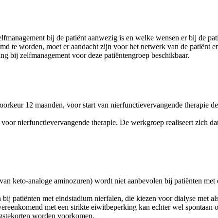
fmanagement bij de patiënt aanwezig is en welke wensen er bij de pati
d te worden, moet er aandacht zijn voor het netwerk van de patiënt en
ing bij zelfmanagement voor deze patiëntengroep beschikbaar.
rkeur 12 maanden, voor start van nierfunctievervangende therapie de s
t voor nierfunctievervangende therapie. De werkgroep realiseert zich da
e van keto-analoge aminozuren) wordt niet aanbevolen bij patiënten met
bij patiënten met eindstadium nierfalen, die kiezen voor dialyse met als
reenkomend met een strikte eiwitbeperking kan echter wel spontaan ont
dingstekorten worden voorkomen.