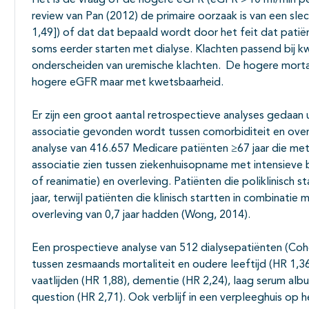
Het is de vraag of de hogere eGFR (eGFR >10 ml/min p
review van Pan (2012) de primaire oorzaak is van een sle
1,49]) of dat dat bepaald wordt door het feit dat pati
soms eerder starten met dialyse. Klachten passend bij kw
onderscheiden van uremische klachten. De hogere mortal
hogere eGFR maar met kwetsbaarheid.
Er zijn een groot aantal retrospectieve analyses gedaan ui
associatie gevonden wordt tussen comorbiditeit en overl
analyse van 416.657 Medicare patiënten ≥67 jaar die met
associatie zien tussen ziekenhuisopname met intensieve
of reanimatie) en overleving. Patiënten die poliklinisch 
jaar, terwijl patiënten die klinisch startten in combinat
overleving van 0,7 jaar hadden (Wong, 2014).
Een prospectieve analyse van 512 dialysepatiënten (Cohen
tussen zesmaands mortaliteit en oudere leeftijd (HR 1,36 
vaatlijden (HR 1,88), dementie (HR 2,24), laag serum al
question (HR 2,71). Ook verblijf in een verpleeghuis op h