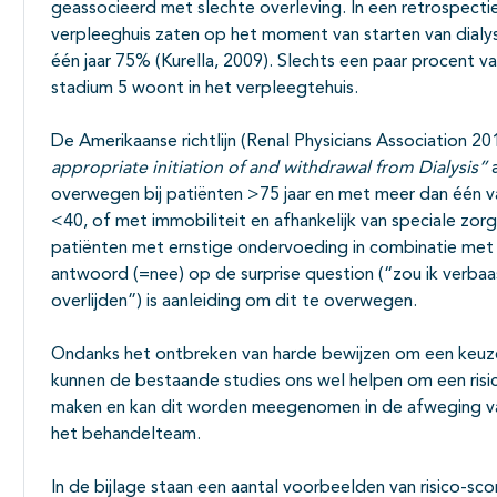
geassocieerd met slechte overleving. In een retrospecti
verpleeghuis zaten op het moment van starten van dialys
één jaar 75% (Kurella, 2009). Slechts een paar procent v
stadium 5 woont in het verpleegtehuis.
De Amerikaanse richtlijn (Renal Physicians Association 20
appropriate initiation of and withdrawal from Dialysis”
a
overwegen bij patiënten >75 jaar en met meer dan één v
<40, of met immobiliteit en afhankelijk van speciale zor
patiënten met ernstige ondervoeding in combinatie met
antwoord (=nee) op de surprise question (“zou ik verbaas
overlijden”) is aanleiding om dit te overwegen.
Ondanks het ontbreken van harde bewijzen om een keuze
kunnen de bestaande studies ons wel helpen om een risico
maken en kan dit worden meegenomen in de afweging va
het behandelteam.
In de bijlage staan een aantal voorbeelden van risico-sc