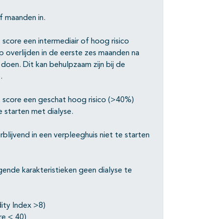
lf maanden in.
score een intermediair of hoog risico
p overlijden in de eerste zes maanden na
 doen. Dit kan behulpzaam zijn bij de
.
t score een geschat hoog risico (>40%)
e starten met dialyse.
lijvend in een verpleeghuis niet te starten
ende karakteristieken geen dialyse te
ity Index >8)
re < 40)