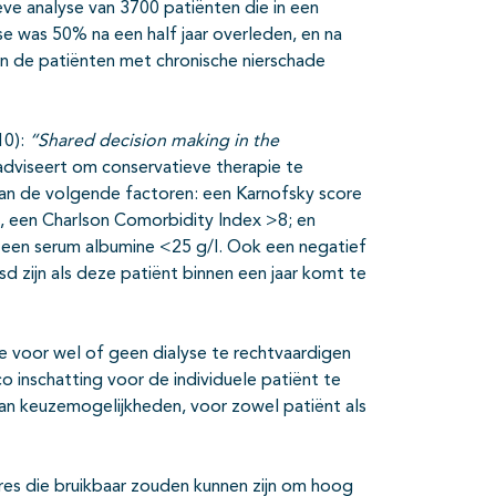
eve analyse van 3700 patiënten die in een
e was 50% na een half jaar overleden, en na
an de patiënten met chronische nierschade
10):
“Shared decision making in the
dviseert om conservatieve therapie te
an de volgende factoren: een Karnofsky score
g, een Charlson Comorbidity Index >8; en
 een serum albumine <25 g/l. Ook een negatief
d zijn als deze patiënt binnen een jaar komt te
 voor wel of geen dialyse te rechtvaardigen
 inschatting voor de individuele patiënt te
n keuzemogelijkheden, voor zowel patiënt als
ores die bruikbaar zouden kunnen zijn om hoog