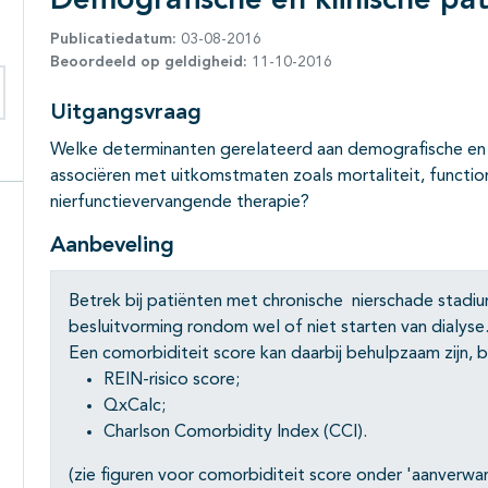
Demografische en klinische p
Publicatiedatum:
03-08-2016
Beoordeeld op geldigheid:
11-10-2016
Uitgangsvraag
eken binnen deze richtlijn
Welke determinanten gerelateerd aan demografische en 
associëren met uitkomstmaten zoals mortaliteit, functional
nierfunctievervangende therapie?
Aanbeveling
Betrek bij patiënten met chronische nierschade stadiu
besluitvorming rondom wel of niet starten van dialyse
Een comorbiditeit score kan daarbij behulpzaam zijn, b
REIN-risico score;
QxCalc;
Charlson Comorbidity Index (CCI).
(zie figuren voor comorbiditeit score onder 'aanverwan