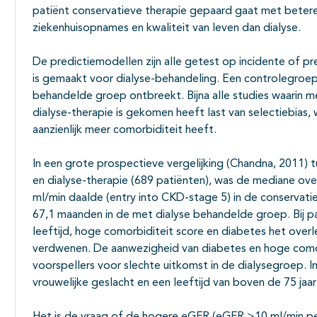
patiënt conservatieve therapie gepaard gaat met beter
ziekenhuisopnames en kwaliteit van leven dan dialyse.
De predictiemodellen zijn alle getest op incidente of pr
is gemaakt voor dialyse-behandeling. Een controlegroep
behandelde groep ontbreekt. Bijna alle studies waarin me
dialyse-therapie is gekomen heeft last van selectiebias
aanzienlijk meer comorbiditeit heeft.
In een grote prospectieve vergelijking (Chandna, 2011) 
en dialyse-therapie (689 patiënten), was de mediane o
ml/min daalde (entry into CKD-stage 5) in de conservat
67,1 maanden in de met dialyse behandelde groep. Bij pa
leeftijd, hoge comorbiditeit score en diabetes het over
verdwenen. De aanwezigheid van diabetes en hoge comor
voorspellers voor slechte uitkomst in de dialysegroep. I
vrouwelijke geslacht en een leeftijd van boven de 75 jaar