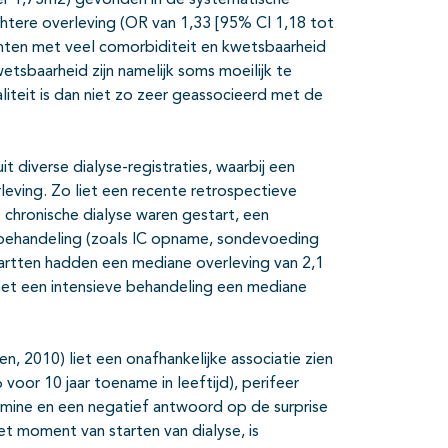
er 1,73m2) gevonden in de systematische
chtere overleving (OR van 1,33 [95% CI 1,18 tot
ënten met veel comorbiditeit en kwetsbaarheid
etsbaarheid zijn namelijk soms moeilijk te
iteit is dan niet zo zeer geassocieerd met de
t diverse dialyse-registraties, waarbij een
eving. Zo liet een recente retrospectieve
 chronische dialyse waren gestart, een
 behandeling (zoals IC opname, sondevoeding
startten hadden een mediane overleving van 2,1
ie met een intensieve behandeling een mediane
, 2010) liet een onafhankelijke associatie zien
voor 10 jaar toename in leeftijd), perifeer
bumine en een negatief antwoord op de surprise
et moment van starten van dialyse, is