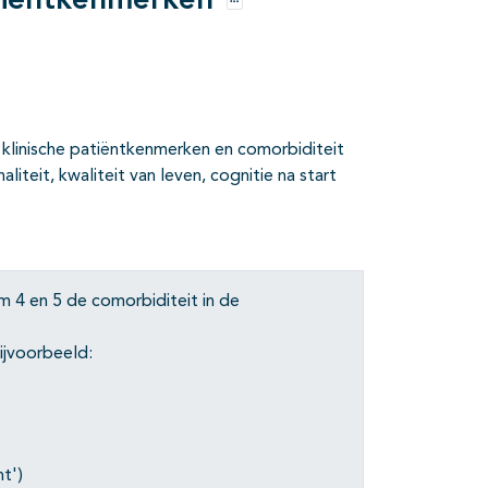
atiëntkenmerken
Opties
klinische patiëntkenmerken en comorbiditeit
iteit, kwaliteit van leven, cognitie na start
m 4 en 5 de comorbiditeit in de
.
ijvoorbeeld:
t')