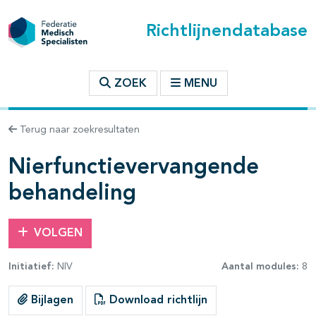
Richtlijnendatabase
t inhoudsopgave
ZOEK
MENU
n binnen deze richtlijn
Terug naar zoekresultaten
Nierfunctievervangende
behandeling
VOLGEN
Initiatief:
NIV
Aantal modules:
8
Bijlagen
Download richtlijn