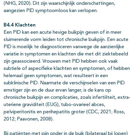
(NHG, 2020). Dit zijn waarschijnlijk onderschattingen,
aangezien PID symptoomloos kan verlopen.
B4.4 Klachten
Een PID kan een acute hevige buikpijn geven of in meer
sluimerende vorm leiden tot chronische buikpijn. Een acute
PID is moeilijk te diagnosticeren vanwege de aanzienlijke
variatie in symptomen en klachten die met dit ziektebeeld
zijn geassocieerd. Vrouwen met PID hebben ook vaak
subtiele of aspecifieke klachten en symptomen, of hebben
helemaal geen symptomen, wat resulteert in een
subklinische PID. Naarmate de verschijnselen van een PID
ernstiger zijn en de duur ervan langer, is de kans op
chronische buikpijn en complicaties, zoals infertiliteit, extra-
uteriene graviditeit (EUG), tubo-ovarieel abces,
pelviperitonitis en perihepatitis groter (CDC, 2021; Ross,
2012; Paavonen, 2008).
Bij patiënten met pijn onder in de buik (bilateraal bij lopen)