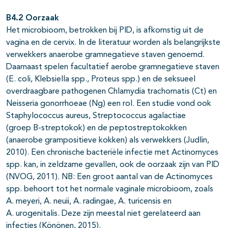
B4.2 Oorzaak
Het microbioom, betrokken bij PID, is afkomstig uit de
vagina en de cervix. In de literatuur worden als belangrijkste
verwekkers anaerobe gramnegatieve staven genoemd.
Daarnaast spelen facultatief aerobe gramnegatieve staven
(E. coli, Klebsiella spp., Proteus spp.) en de seksueel
overdraagbare pathogenen Chlamydia trachomatis (Ct) en
Neisseria gonorrhoeae (Ng) een rol. Een studie vond ook
Staphylococcus aureus, Streptococcus agalactiae
(groep B-streptokok) en de peptostreptokokken
(anaerobe grampositieve kokken) als verwekkers (Judlin,
2010). Een chronische bacteriële infectie met Actinomyces
spp. kan, in zeldzame gevallen, ook de oorzaak zijn van PID
(NVOG, 2011). NB: Een groot aantal van de Actinomyces
spp. behoort tot het normale vaginale microbioom, zoals
A. meyeri, A. neuii, A. radingae, A. turicensis en
A. urogenitalis. Deze zijn meestal niet gerelateerd aan
infecties (Könönen, 2015).