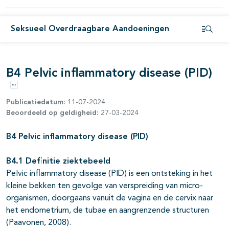
Seksueel Overdraagbare Aandoeningen
Open i
B4 Pelvic inflammatory disease (PID)
Opties
Publicatiedatum:
11-07-2024
Beoordeeld op geldigheid:
27-03-2024
pagina's open- en dichtklappen
B4 Pelvic inflammatory disease (PID)
pagina's open- en dichtklappen
B4.1 Definitie ziektebeeld
Pelvic inflammatory disease (PID) is een ontsteking in het
kleine bekken ten gevolge van verspreiding van micro-
organismen, doorgaans vanuit de vagina en de cervix naar
het endometrium, de tubae en aangrenzende structuren
(Paavonen, 2008).