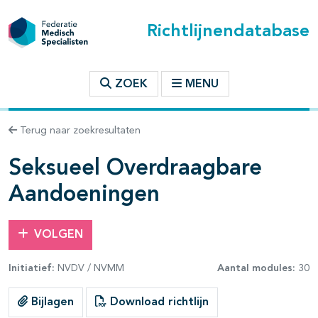
Richtlijnendatabase
t inhoudsopgave
ZOEK
MENU
n binnen deze richtlijn
Terug naar zoekresultaten
les openklappen
Seksueel Overdraagbare
Aandoeningen
VOLGEN
pagina's open- en dichtklappen
Initiatief:
NVDV / NVMM
Aantal modules:
30
pagina's open- en dichtklappen
Bijlagen
Download richtlijn