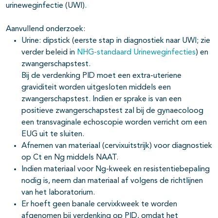
urineweginfectie (UWI).
Aanvullend onderzoek:
Urine: dipstick (eerste stap in diagnostiek naar UWI; zie
verder beleid in
NHG-standaard Urineweginfecties
) en
zwangerschapstest.
Bij de verdenking PID moet een extra-uteriene
graviditeit worden uitgesloten middels een
zwangerschapstest. Indien er sprake is van een
positieve zwangerschapstest zal bij de gynaecoloog
een transvaginale echoscopie worden verricht om een
EUG uit te sluiten.
Afnemen van materiaal (cervixuitstrijk) voor diagnostiek
op Ct en Ng middels NAAT.
Indien materiaal voor Ng-kweek en resistentiebepaling
nodig is, neem dan materiaal af volgens de richtlijnen
van het laboratorium.
Er hoeft geen banale cervixkweek te worden
afgenomen bij verdenking op PID, omdat het