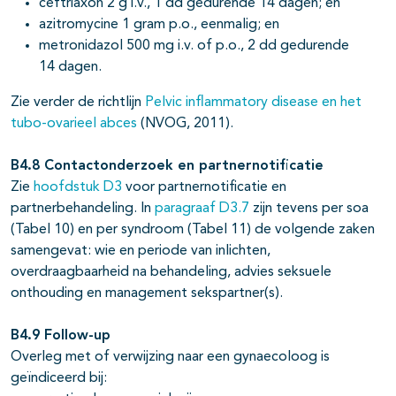
ceftriaxon 2 g i.v., 1 dd gedurende 14 dagen; en
azitromycine 1 gram p.o., eenmalig; en
metronidazol 500 mg i.v. of p.o., 2 dd gedurende
14 dagen.
Zie verder de richtlijn
Pelvic inflammatory disease en het
tubo-ovarieel abces
(NVOG, 2011).
B4.8 Contactonderzoek en partnernotificatie
Zie
hoofdstuk D3
voor partnernotificatie en
partnerbehandeling. In
paragraaf D3.7
zijn tevens per soa
(Tabel 10) en per syndroom (Tabel 11) de volgende zaken
samengevat: wie en periode van inlichten,
overdraagbaarheid na behandeling, advies seksuele
onthouding en management sekspartner(s).
B4.9 Follow-up
Overleg met of verwijzing naar een gynaecoloog is
geïndiceerd bij: