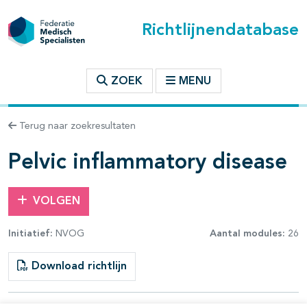
Richtlijnendatabase
t inhoudsopgave
ZOEK
MENU
n binnen deze richtlijn
Terug naar zoekresultaten
les openklappen
Pelvic inflammatory disease
VOLGEN
Initiatief:
NVOG
Aantal modules:
26
pagina's open- en dichtklappen
Download richtlijn
pagina's open- en dichtklappen
pagina's open- en dichtklappen