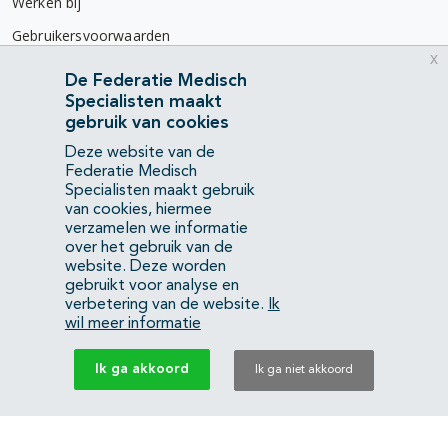
Werken bij
Gebruikersvoorwaarden
x
Privacyverklaring
De Federatie Medisch
Specialisten maakt
Contact
gebruik van cookies
Mercatorlaan 1200
Deze website van de
3528 BL Utrecht
Federatie Medisch
Specialisten maakt gebruik
van cookies, hiermee
(088) 505 34 34
verzamelen we informatie
info@richtlijnendatabase.nl
over het gebruik van de
website. Deze worden
gebruikt voor analyse en
YouTube
LinkedIn
verbetering van de website.
Ik
wil meer informatie
KvK Federatie Medisch Specialisten:
40483480
Ik ga akkoord
Ik ga niet akkoord
Privacyverklaring
Back to top