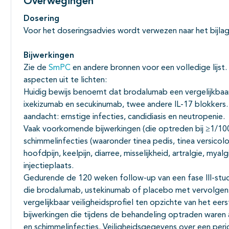
Overwegingen
Dosering
Voor het doseringsadvies wordt verwezen naar het bij
Bijwerkingen
Zie de
SmPC
en andere bronnen voor een volledige lijst
aspecten uit te lichten:
Huidig bewijs benoemt dat brodalumab een vergelijkbaar 
ixekizumab en secukinumab, twee andere IL-17 blokkers
aandacht: ernstige infecties, candidiasis en neutropenie.
Vaak voorkomende bijwerkingen (die optreden bij ≥1/100 
schimmelinfecties (waaronder tinea pedis, tinea versicolor
hoofdpijn, keelpijn, diarree, misselijkheid, artralgie, mya
injectieplaats.
Gedurende de 120 weken follow-up van een fase III-st
die brodalumab, ustekinumab of placebo met vervolgen
vergelijkbaar veiligheidsprofiel ten opzichte van het eers
bijwerkingen die tijdens de behandeling optraden waren ar
en schimmelinfecties. Veiligheidsgegevens over een period