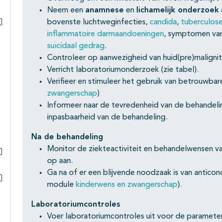
Neem een
anamnese
en
lichamelijk onderzoek
bovenste luchtweginfecties,
candida
,
tuberculos
Subpagina's open- en dichtklappen
inflammatoire darmaandoeningen
, symptomen va
suïcidaal gedrag
.
Controleer op aanwezigheid van huid(pre)malignit
Verricht laboratoriumonderzoek (zie tabel).
Verifieer en stimuleer het gebruik van betrouwba
zwangerschap
)
Informeer naar de tevredenheid van de behandeling
inpasbaarheid van de behandeling.
Na de behandeling
Monitor de ziekteactiviteit en behandelwensen va
op aan.
Subpagina's open- en dichtklappen
Ga na of er een blijvende noodzaak is van antico
module
kinderwens en zwangerschap
).
Subpagina's open- en dichtklappen
Laboratoriumcontroles
Voer laboratoriumcontroles uit voor de paramet