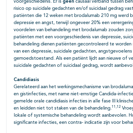
voorgeschiedenis. Er is
geen
causaal verband tussen be
risico op suïcidale gedachten en/of suïcidaal gedrag vas
patiënten die 12 weken met brodalumab 210 mg werd b
depressie en angst, terwijl ongeveer 20% een verergerin
voordelen van behandeling met brodalumab zouden zo
patiënten met een voorgeschiedenis van depressie, suïci
behandeling dienen patiënten gecontroleerd te worden 
van een depressie, suïcidale gedachten, angstgevoelens
gemoedstoestand. Als een patiënt lijdt aan nieuwe of 
suïcidale gedachten of suïcidaal gedrag, wordt aanbevo
Candidiasis
Gerelateerd aan het werkingsmechanisme van brodalumab
en gistinfecties, met name niet-ernstige Candida-infectie
gemelde orale candidiasis infecties in alle fase III klinis
11,12
en leidden niet tot staken van de behandeling.
Vroeg
lokale of systemische behandeling wordt aanbevolen. Hou
significante infecties, een contra- indicatie zijn voor beh