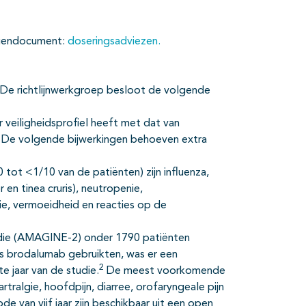
lagendocument:
doseringsadviezen.
. De richtlijnwerkgroep besloot de volgende
veiligheidsprofiel heeft met dat van
. De volgende bijwerkingen behoeven extra
tot <1/10 van de patiënten) zijn influenza,
 en tinea cruris), neutropenie,
lgie, vermoeidheid en reacties op de
udie (AMAGINE-2) onder 1790 patiënten
s brodalumab gebruikten, was er een
2
te jaar van de studie.
De meest voorkomende
tralgie, hoofdpijn, diarree, orofaryngeale pijn
e van vijf jaar zijn beschikbaar uit een open