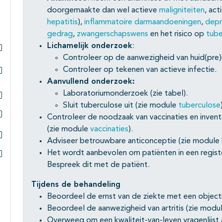
doorgemaakte dan wel actieve
maligniteiten
, act
hepatitis
),
inflammatoire darmaandoeningen
,
depr
gedrag
,
zwangerschapswens
en het risico op
tube
Lichamelijk onderzoek
:
Controleer op de aanwezigheid van huid(pre)
Subpagina's open- en dichtklappen
Controleer op tekenen van actieve infectie.
Aanvullend onderzoek:
Subpagina's open- en dichtklappen
Laboratoriumonderzoek (zie tabel).
Sluit tuberculose uit (zie module
tuberculose
Subpagina's open- en dichtklappen
Controleer de noodzaak van vaccinaties en invent
Subpagina's open- en dichtklappen
(zie module
vaccinaties
).
Adviseer betrouwbare anticonceptie (zie module
Subpagina's open- en dichtklappen
Het wordt aanbevolen om patiënten in een register 
Bespreek dit met de patiënt.
Subpagina's open- en dichtklappen
Tijdens de behandeling
Beoordeel de ernst van de ziekte met een objecti
Beoordeel de aanwezigheid van artritis (zie modu
Overweeg om een kwaliteit-van-leven vragenlijst 