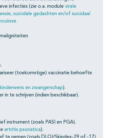
ieve infecties (zie o.a. module
virale
essie, suïcidale gedachten en/of suïcidaal
rculose.
maligniteiten
).
ariseer (toekomstige) vaccinatie behoefte
kinderwens en zwangerschap
).
in te schrijven (indien beschikbaar).
ef instrument (zoals PASI en PGA).
le
artritis psoriatica
).
af te nemen (zoals DLQI/Skindex-29 of -17).