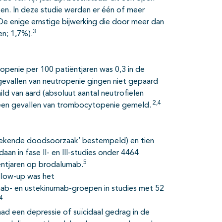
nten. In deze studie werden er één of meer
De enige ernstige bijwerking die door meer dan
3
en; 1,7%).
openie per 100 patiëntjaren was 0,3 in de
evallen van neutropenie gingen niet gepaard
ild van aard (absoluut aantal neutrofielen
2,4
geen gevallen van trombocytopenie gemeld.
‘onbekende doodsoorzaak’ bestempeld) en tien
an in fase II- en III-studies onder 4464
5
ëntjaren op brodalumab.
ollow-up was het
mab- en ustekinumab-groepen in studies met 52
4
ad een depressie of suïcidaal gedrag in de