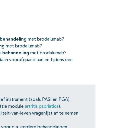
behandeling
met brodalumab?
ng
met brodalumab?
e behandeling
met brodalumab?
an voorafgaand aan en tijdens een
ef instrument (zoals PASI en PGA).
a (zie module
artritis psoriatica
).
eit-van-leven vragenlijst af te nemen
voor o.a. eerdere behandelingen,