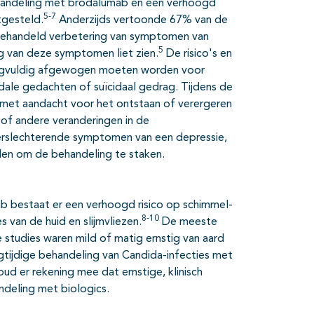
handeling met brodalumab en een verhoogd
5-7
tgesteld.
Anderzijds vertoonde 67% van de
ehandeld verbetering van symptomen van
5
g van deze symptomen liet zien.
De risico's en
rgvuldig afgewogen moeten worden voor
dale gedachten of suïcidaal gedrag. Tijdens de
met aandacht voor het ontstaan of verergeren
 of andere veranderingen in de
verslechterende symptomen van een depressie,
len om de behandeling te staken.
 bestaat er een verhoogd risico op schimmel-
8-10
s van de huid en slijmvliezen.
De meeste
che studies waren mild of matig ernstig van aard
tijdige behandeling van Candida-infecties met
d er rekening mee dat ernstige, klinisch
andeling met biologics.