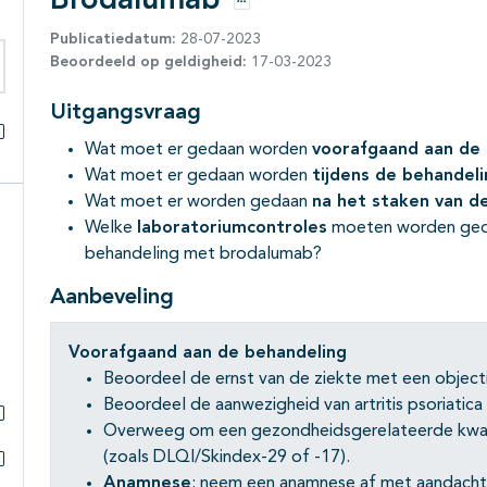
Brodalumab
Opties
Publicatiedatum:
28-07-2023
Beoordeeld op geldigheid:
17-03-2023
eken binnen deze richtlijn
Uitgangsvraag
Wat moet er gedaan worden
voorafgaand aan de 
Alles openklappen
Wat moet er gedaan worden
tijdens de behandeli
Wat moet er worden gedaan
na het staken van d
Welke
laboratoriumcontroles
moeten worden geda
behandeling met brodalumab?
Aanbeveling
Voorafgaand aan de behandeling
Beoordeel de ernst van de ziekte met een objecti
Beoordeel de aanwezigheid van artritis psoriatic
Overweeg om een gezondheidsgerelateerde kwalit
Subpagina's open- en dichtklappen
(zoals DLQI/Skindex-29 of -17).
Anamnese
: neem een anamnese af met aandacht 
Subpagina's open- en dichtklappen