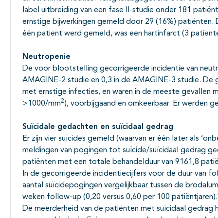
label uitbreiding van een fase II-studie onder 181 patië
ernstige bijwerkingen gemeld door 29 (16%) patiënten. 
één patiënt werd gemeld, was een hartinfarct (3 patiënt
Neutropenie
De voor blootstelling gecorrigeerde incidentie van neutr
AMAGINE-2 studie en 0,3 in de AMAGINE-3 studie. De g
met ernstige infecties, en waren in de meeste gevallen m
2
>1000/mm
), voorbijgaand en omkeerbaar. Er werden 
Suïcidale gedachten en suïcidaal gedrag
Er zijn vier suïcides gemeld (waarvan er één later als 
meldingen van pogingen tot suïcide/suïcidaal gedrag geda
patiënten met een totale behandelduur van 9161,8 pati
In de gecorrigeerde incidentiecijfers voor de duur van f
aantal suïcidepogingen vergelijkbaar tussen de brodalu
weken follow-up (0,20 versus 0,60 per 100 patiëntjaren).
De meerderheid van de patiënten met suïcidaal gedrag h