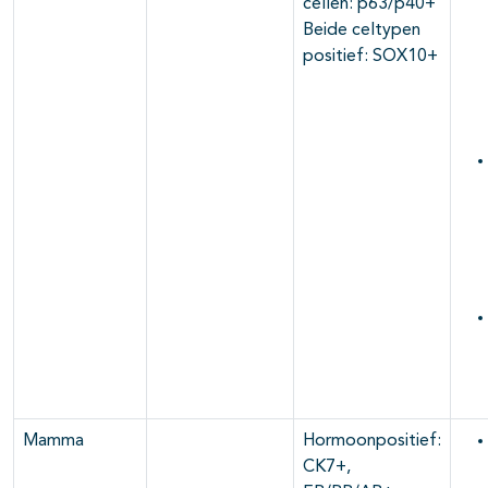
cellen: p63/p40+
Beide celtypen
positief: SOX10+
Mamma
Hormoonpositief:
CK7+,