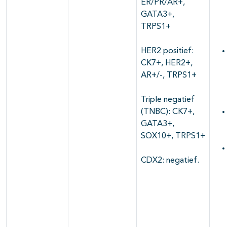
ER/PR/AR+,
GATA3+,
TRPS1+
HER2 positief:
CK7+, HER2+,
AR+/-, TRPS1+
Triple negatief
(TNBC): CK7+,
GATA3+,
SOX10+, TRPS1+
CDX2: negatief.