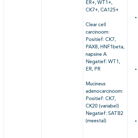
ER+, WT1+,
CK7+, CA125+
Clear cell
carcinoom:
Positief: CK7,
PAX8, HNF1beta,
napsine A
Negatief: WT1,
ER, PR
Mucineus
adenocarcinoom:
Positief: CK7,
CK20 (variabel)
Negatief: SATB2
(meestal)