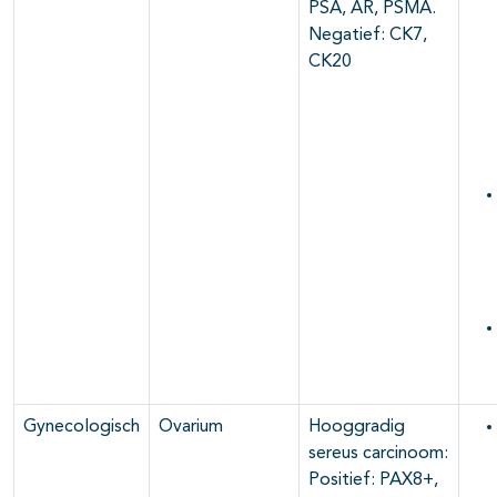
PSA, AR, PSMA.
Negatief: CK7,
CK20
Gynecologisch
Ovarium
Hooggradig
sereus carcinoom:
Positief: PAX8+,