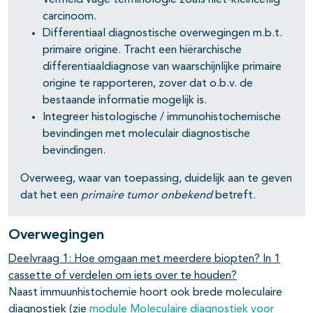
Vermeid vage terminologie zoals niet-kleincellig
carcinoom.
Differentiaal diagnostische overwegingen m.b.t.
primaire origine. Tracht een hiërarchische
differentiaaldiagnose van waarschijnlijke primaire
origine te rapporteren, zover dat o.b.v. de
bestaande informatie mogelijk is.
Integreer histologische / immunohistochemische
bevindingen met moleculair diagnostische
bevindingen.
Overweeg, waar van toepassing, duidelijk aan te geven
dat het een
primaire tumor onbekend
betreft.
Overwegingen
Deelvraag 1: Hoe omgaan met meerdere biopten? In 1
cassette of verdelen om iets over te
houden?
Naast immuunhistochemie hoort ook brede moleculaire
diagnostiek (zie
module Moleculaire diagnostiek voor