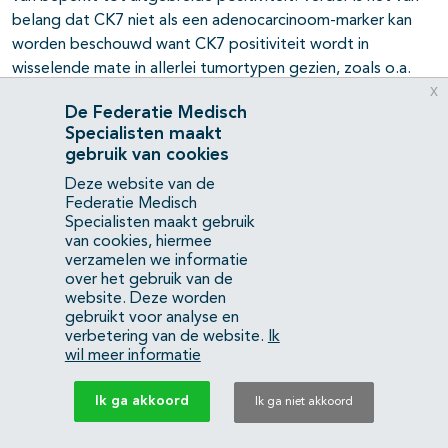
belang dat CK7 niet als een adenocarcinoom-marker kan
worden beschouwd want CK7 positiviteit wordt in
wisselende mate in allerlei tumortypen gezien, zoals o.a.
x
ongedifferentieerd carcinoom, neuroendocrien carcinoom,
De Federatie Medisch
plaveiselcelcarcinoom, urotheelcelcarcinoom,
Specialisten maakt
mesothelioom, bepaalde kiemceltumoren en
gebruik van cookies
synoviosarcoom. (Kandukuri, 2017; Lin, 2014; Oien, 2012,
Deze website van de
Pauli, 2021; Selves, 2018; Losa, 2021; Santoro, 2022;
Federatie Medisch
Mokhtari, 2022).
Specialisten maakt gebruik
van cookies, hiermee
verzamelen we informatie
Tabel 1.2. Tabel met CK7/CK20 immuunprofielen en
over het gebruik van de
bijbehorende prototypische differentiaaldiagnoses
website. Deze worden
(inclusief niet carcinomen) ongeacht van mate van
gebruikt voor analyse en
positiviteit
verbetering van de website.
Ik
wil meer informatie
Primaire markers
Mogelijke origine
Ik ga akkoord
Ik ga niet akkoord
CK7+/ CK20+
Urotheel
Mucineus ovariumcarcinoom