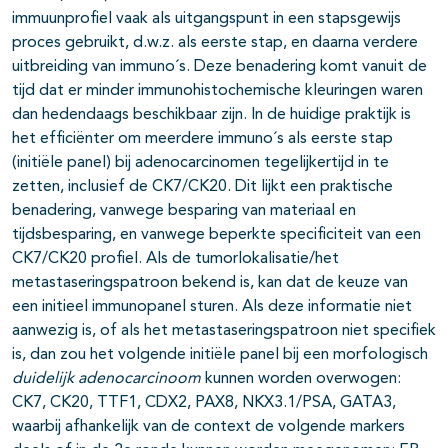
immuunprofiel vaak als uitgangspunt in een stapsgewijs
proces gebruikt, d.w.z. als eerste stap, en daarna verdere
uitbreiding van immuno´s. Deze benadering komt vanuit de
tijd dat er minder immunohistochemische kleuringen waren
dan hedendaags beschikbaar zijn. In de huidige praktijk is
het efficiënter om meerdere immuno´s als eerste stap
(initiële panel) bij adenocarcinomen tegelijkertijd in te
zetten, inclusief de CK7/CK20. Dit lijkt een praktische
benadering, vanwege besparing van materiaal en
tijdsbesparing, en vanwege beperkte specificiteit van een
CK7/CK20 profiel. Als de tumorlokalisatie/het
metastaseringspatroon bekend is, kan dat de keuze van
een initieel immunopanel sturen. Als deze informatie niet
aanwezig is, of als het metastaseringspatroon niet specifiek
is, dan zou het volgende initiële panel bij een morfologisch
duidelijk
adenocarcinoom
kunnen worden overwogen:
CK7, CK20, TTF1, CDX2, PAX8, NKX3.1/PSA, GATA3,
waarbij afhankelijk van de context de volgende markers