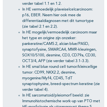
verder tabel 1.1 en 1.2.
In HE vermoedelijk plaveiselcelcarcinoom:
p16, EBER. Neem hier ook mee de
differentiaaldiagnosen met dit tumortype
(zie tabel 2.1 en 2.2).
In HE mogelijk/vermoedelijk carcinoom maar
het type en origine zijn onzeker:
pankeratine/CAM5.2, alcian blue/PASD,
synaptofysine, SMARCA4, MMR-kleuringen,
SOX10/S100, desmine, CD3, CD79a, CD30,
OCT3/4, AFP (zie verder tabel 3.1-3.3).
In HE smal blue round cell tumor/kleincellige
tumor: CD99, NKX2.2, desmine,
myogenine/Myf4, CD45, TdT
synaptophysine, breed-spectrum keratine (zie
verder tabel 4).
In HE sarcomatoid/pleiomorf beeld: zie
Immunohistochemische work-up van PTO met