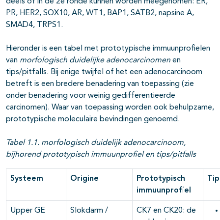
deels of in de 2e ronde kunnen worden meegenomen: ER,
PR, HER2, SOX10, AR, WT1, BAP1, SATB2, napsine A,
SMAD4, TRPS1.
Hieronder is een tabel met prototypische immuunprofielen
van
morfologisch duidelijke
adenocarcinomen
en
tips/pitfalls. Bij enige twijfel of het een adenocarcinoom
betreft is een bredere benadering van toepassing (zie
onder benadering voor weinig gedifferentieerde
carcinomen). Waar van toepassing worden ook behulpzame,
prototypische moleculaire bevindingen genoemd.
Tabel 1.1. morfologisch duidelijk adenocarcinoom,
bijhorend prototypisch immuunprofiel en tips/pitfalls
Systeem
Origine
Prototypisch
Tip
immuunprofiel
Upper GE
Slokdarm /
CK7 en CK20: de