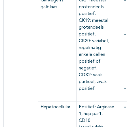
Galwegen /
CK7: meestal
galblaas
grotendeels
positief.
CK19: meestal
grotendeels
positief.
CK20: variabel,
regelmatig
enkele cellen
positief of
negatief.
CDX2: vaak
partieel, zwak
positief
Hepatocellular
Positief: Arginase
1, hep par1,
CD10