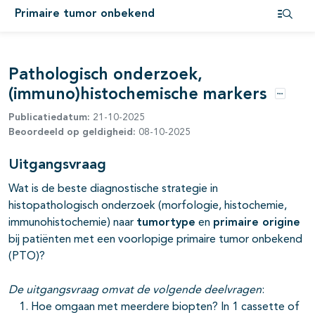
Primaire tumor onbekend
Open i
Pathologisch onderzoek,
(immuno)histochemische markers
Opties
Publicatiedatum:
21-10-2025
Beoordeeld op geldigheid:
08-10-2025
Uitgangsvraag
Wat is de beste diagnostische strategie in
histopathologisch onderzoek (morfologie, histochemie,
immunohistochemie) naar
tumortype
en
primaire origine
pagina's open- en dichtklappen
bij patiënten met een voorlopige primaire tumor onbekend
(PTO)?
pagina's open- en dichtklappen
De uitgangsvraag omvat de volgende deelvragen
:
Hoe omgaan met meerdere biopten? In 1 cassette of