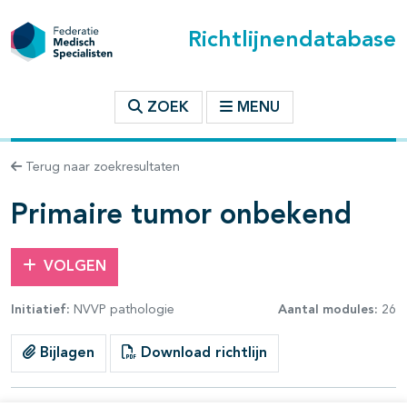
Richtlijnendatabase
t inhoudsopgave
ZOEK
MENU
n binnen deze richtlijn
Terug naar zoekresultaten
les openklappen
Primaire tumor onbekend
VOLGEN
Initiatief:
NVVP pathologie
Aantal modules:
26
Bijlagen
Download richtlijn
pagina's open- en dichtklappen