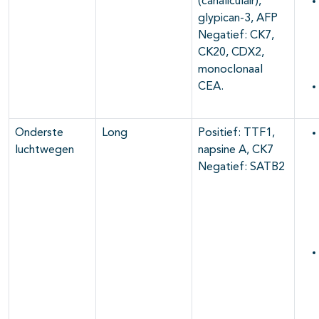
(canaliculair),
glypican-3, AFP
Negatief: CK7,
CK20, CDX2,
monoclonaal
CEA.
Onderste
Long
Positief: TTF1,
luchtwegen
napsine A, CK7
Negatief: SATB2