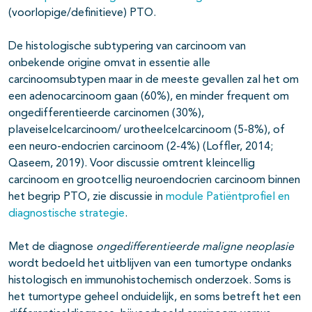
(voorlopige/definitieve) PTO.
De histologische subtypering van carcinoom van
onbekende origine omvat in essentie alle
carcinoomsubtypen maar in de meeste gevallen zal het om
een adenocarcinoom gaan (60%), en minder frequent om
ongedifferentieerde carcinomen (30%),
plaveiselcelcarcinoom/ urotheelcelcarcinoom (5-8%), of
een neuro-endocrien carcinoom (2-4%) (Loffler, 2014;
Qaseem, 2019). Voor discussie omtrent kleincellig
carcinoom en grootcellig neuroendocrien carcinoom binnen
het begrip PTO, zie discussie in
module Patiëntprofiel en
diagnostische strategie
.
Met de diagnose
ongedifferentieerde maligne neoplasie
wordt bedoeld het uitblijven van een tumortype ondanks
histologisch en immunohistochemisch onderzoek. Soms is
het tumortype geheel onduidelijk, en soms betreft het een