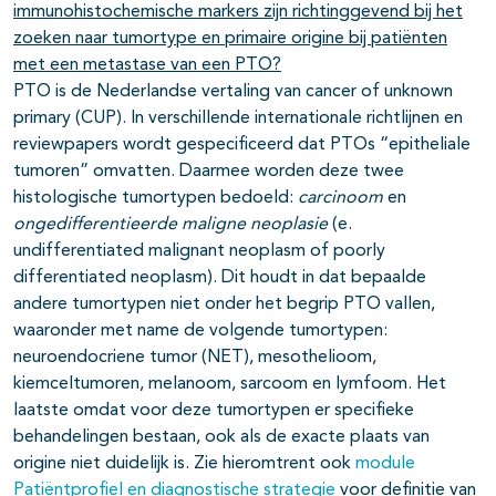
immunohistochemische markers zijn richtinggevend bij het
zoeken naar tumortype en primaire origine bij patiënten
met een metastase van een PTO?
PTO is de Nederlandse vertaling van cancer of unknown
primary (CUP). In verschillende internationale richtlijnen en
reviewpapers wordt gespecificeerd dat PTOs “epitheliale
tumoren” omvatten. Daarmee worden deze twee
histologische tumortypen bedoeld:
carcinoom
en
ongedifferentieerde maligne neoplasie
(e.
undifferentiated malignant neoplasm of poorly
differentiated neoplasm). Dit houdt in dat bepaalde
andere tumortypen niet onder het begrip PTO vallen,
waaronder met name de volgende tumortypen:
neuroendocriene tumor (NET), mesothelioom,
kiemceltumoren, melanoom, sarcoom en lymfoom. Het
laatste omdat voor deze tumortypen er specifieke
behandelingen bestaan, ook als de exacte plaats van
origine niet duidelijk is. Zie hieromtrent ook
module
Patiëntprofiel en diagnostische strategie
voor definitie van