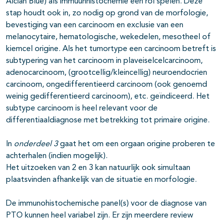
Alcian Blue) als immuunhistochemie een rol spelen. Deze
stap houdt ook in, zo nodig op grond van de morfologie,
bevestiging van een carcinoom en exclusie van een
melanocytaire, hematologische, wekedelen, mesotheel of
kiemcel origine. Als het tumortype een carcinoom betreft is
subtypering van het carcinoom in plaveiselcelcarcinoom,
adenocarcinoom, (grootcellig/kleincellig) neuroendocrien
carcinoom, ongedifferentieerd carcinoom (ook genoemd
weinig gedifferentieerd carcinoom), etc. geïndiceerd. Het
subtype carcinoom is heel relevant voor de
differentiaaldiagnose met betrekking tot primaire origine.
In
onderdeel 3
gaat het om een orgaan origine proberen te
achterhalen (indien mogelijk).
Het uitzoeken van 2 en 3 kan natuurlijk ook simultaan
plaatsvinden afhankelijk van de situatie en morfologie.
De immunohistochemische panel(s) voor de diagnose van
PTO kunnen heel variabel zijn. Er zijn meerdere review