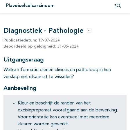
Plaveiselcelcarcinoom
Open i
pagina's open- en dichtklappen
Diagnostiek - Pathologie
Opties
Publicatiedatum:
19-07-2024
Beoordeeld op geldigheid:
31-05-2024
Uitgangsvraag
Welke informatie dienen clinicus en patholoog in hun
verslag met elkaar uit te wisselen?
Aanbeveling
pagina's open- en dichtklappen
Kleur en beschrijf de randen van het
excisiepreparaat voorafgaand aan de bewerking.
Voor oriëntatie kan eventueel met meerdere
kleuren worden gewerkt.