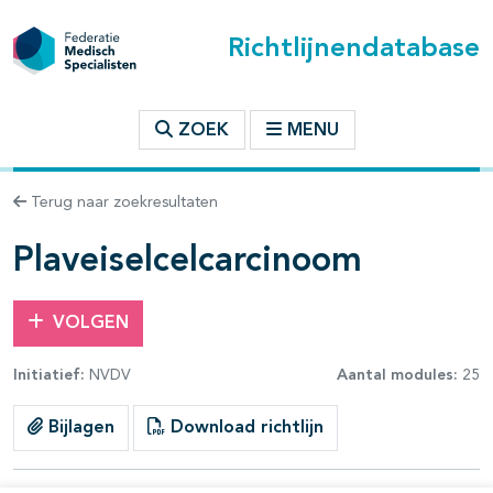
Richtlijnendatabase
t inhoudsopgave
ZOEK
MENU
n binnen deze richtlijn
Terug naar zoekresultaten
les openklappen
Plaveiselcelcarcinoom
VOLGEN
Initiatief:
NVDV
Aantal modules:
25
Bijlagen
Download richtlijn