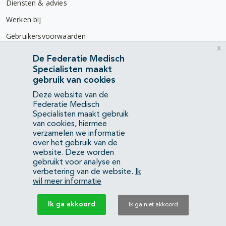
Diensten & advies
Werken bij
Gebruikersvoorwaarden
x
Privacyverklaring
De Federatie Medisch
Specialisten maakt
Contact
gebruik van cookies
Mercatorlaan 1200
Deze website van de
3528 BL Utrecht
Federatie Medisch
Specialisten maakt gebruik
van cookies, hiermee
(088) 505 34 34
verzamelen we informatie
info@richtlijnendatabase.nl
over het gebruik van de
website. Deze worden
gebruikt voor analyse en
YouTube
LinkedIn
verbetering van de website.
Ik
wil meer informatie
KvK Federatie Medisch Specialisten:
40483480
Ik ga akkoord
Ik ga niet akkoord
Privacyverklaring