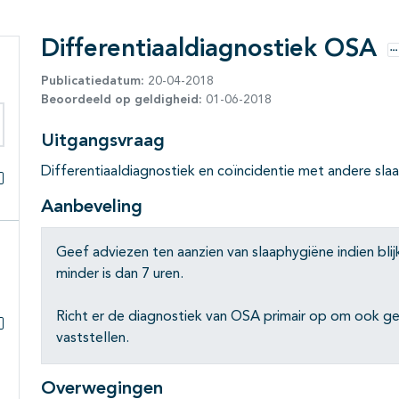
Differentiaaldiagnostiek OSA
O
Publicatiedatum:
20-04-2018
Beoordeeld op geldigheid:
01-06-2018
Uitgangsvraag
eken binnen deze richtlijn
Differentiaaldiagnostiek en coïncidentie met andere sl
Alles openklappen
Aanbeveling
Geef adviezen ten aanzien van slaaphygiëne indien bli
minder is dan 7 uren.
Richt er de diagnostiek van OSA primair op om ook g
vaststellen.
Subpagina's open- en dichtklappen
Overwegingen