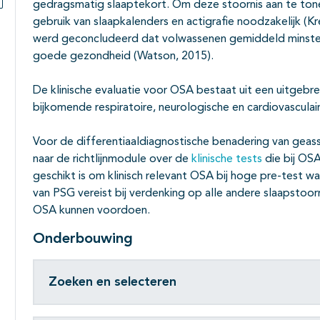
gedragsmatig slaaptekort. Om deze stoornis aan te ton
Subpagina's open- en dichtklappen
gebruik van slaapkalenders en actigrafie noodzakelijk (
werd geconcludeerd dat volwassenen gemiddeld minsten
goede gezondheid (Watson, 2015).
De klinische evaluatie voor OSA bestaat uit een uitgeb
bijkomende respiratoire, neurologische en cardiovasculair
Voor de differentiaaldiagnostische benadering van gea
naar de richtlijnmodule over de
klinische tests
die bij OS
geschikt is om klinisch relevant OSA bij hoge pre-test waa
van PSG vereist bij verdenking op alle andere slaapstoorn
OSA kunnen voordoen.
Onderbouwing
Zoeken en selecteren