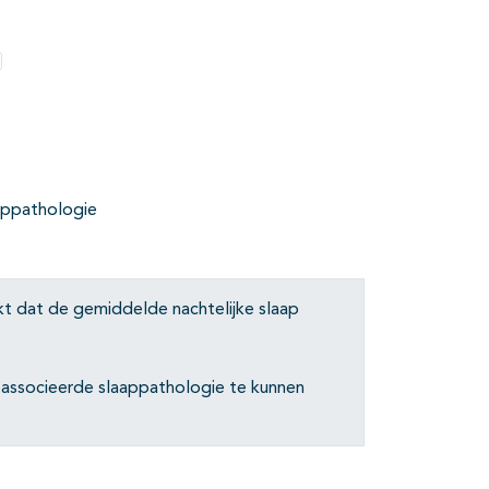
pties
aappathologie
jkt dat de gemiddelde nachtelijke slaap
eassocieerde slaappathologie te kunnen