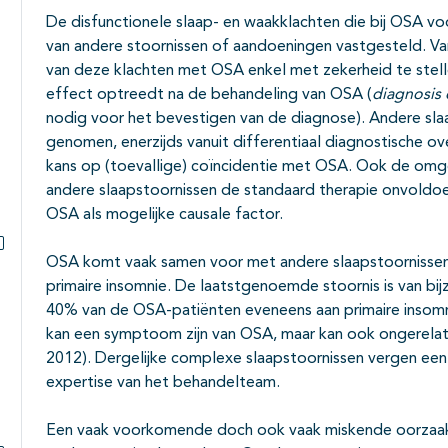
De disfunctionele slaap- en waakklachten die bij OSA voo
van andere stoornissen of aandoeningen vastgesteld. Van
van deze klachten met OSA enkel met zekerheid te stel
effect optreedt na de behandeling van OSA (
diagnosis 
nodig voor het bevestigen van de diagnose). Andere s
genomen, enerzijds vanuit differentiaal diagnostische 
kans op (toevallige) coïncidentie met OSA. Ook de omgek
andere slaapstoornissen de standaard therapie onvold
OSA als mogelijke causale factor.
OSA komt vaak samen voor met andere slaapstoornissen, 
Subpagina's open- en dichtklappen
primaire insomnie. De laatstgenoemde stoornis is van bi
40% van de OSA-patiënten eveneens aan primaire insomnie
kan een symptoom zijn van OSA, maar kan ook ongerel
2012). Dergelijke complexe slaapstoornissen vergen ee
expertise van het behandelteam.
Een vaak voorkomende doch ook vaak miskende oorzaak v