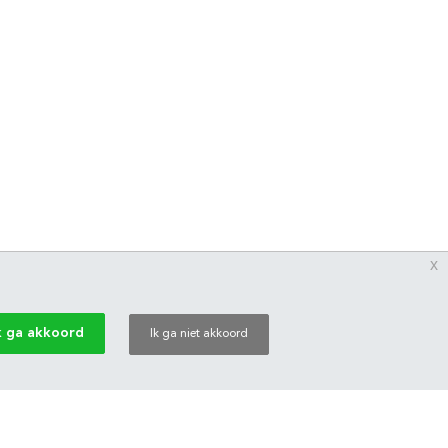
x
k ga akkoord
Ik ga niet akkoord