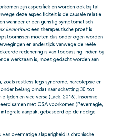
rkomen zijn aspecifiek en worden ook bij tal
wege deze aspecificiteit is de causale relatie
len wanneer er een gunstig symptomatisch
ex iuvantibus
: een therapeutische proef is
laapstoornissen moeten dus onder ogen worden
overwegingen en anderzijds vanwege de reële
eerde redenering is van toepassing: indien bij
oende werkzaam is, moet gedacht worden aan
zoals restless legs syndrome, narcolepsie en
jzonder belang omdat naar schatting 30 tot
 lijden en vice versa (Lack, 2016). Insomnie
ateerd samen met OSA voorkomen (Pevernagie,
n integrale aanpak, gebaseerd op de nodige
an overmatige slaperigheid is chronische