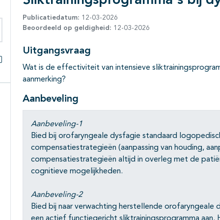
Sliktrainingsprogramma's bij d
Publicatiedatum:
12-03-2026
Beoordeeld op geldigheid:
12-03-2026
eken binnen deze richtlijn
Uitgangsvraag
Wat is de effectiviteit van intensieve sliktrainingsprog
Alles openklappen
aanmerking?
Aanbeveling
Aanbeveling-1
Bied bij orofaryngeale dysfagie standaard logopedisc
compensatiestrategieën (aanpassing van houding, aan
compensatiestrategieën altijd in overleg met de patië
cognitieve mogelijkheden.
Aanbeveling-2
Bied bij naar verwachting herstellende orofaryngeale
een actief functiegericht sliktrainingsprogramma aan. 