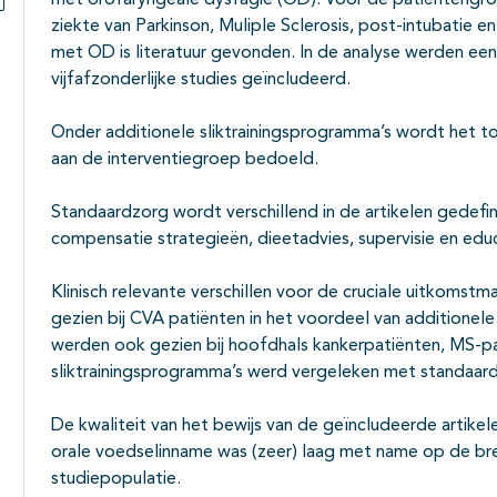
met orofaryngeale dysfagie (OD). Voor de patiëntengr
ziekte van Parkinson, Muliple Sclerosis, post-intubatie 
Subpagina's open- en dichtklappen
met OD is literatuur gevonden. In de analyse werden een
vijfafzonderlijke studies geïncludeerd.
Onder additionele sliktrainingsprogramma’s wordt het t
aan de interventiegroep bedoeld.
Standaardzorg wordt verschillend in de artikelen gedefi
compensatie strategieën, dieetadvies, supervisie en educ
Klinisch relevante verschillen voor de cruciale uitkoms
gezien bij CVA patiënten in het voordeel van additionele
werden ook gezien bij hoofdhals kankerpatiënten, MS-pa
sliktrainingsprogramma’s werd vergeleken met standaar
De kwaliteit van het bewijs van de geïncludeerde artike
orale voedselinname was (zeer) laag met name op de bre
studiepopulatie.