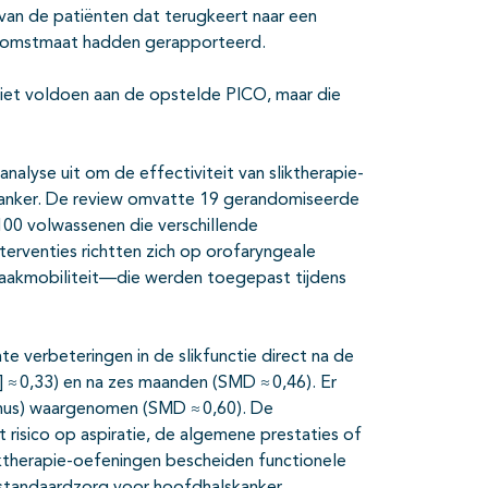
van de patiënten dat terugkeert naar een
itkomstmaat hadden gerapporteerd.
 niet voldoen aan de opstelde PICO, maar die
alyse uit om de effectiviteit van sliktherapie-
kanker. De review omvatte 19 gerandomiseerde
00 volwassenen die verschillende
erventies richtten zich op orofaryngeale
aakmobiliteit—die werden toegepast tijdens
te verbeteringen in de slikfunctie direct na de
 ≈ 0,33) en na zes maanden (SMD ≈ 0,46). Er
mus) waargenomen (SMD ≈ 0,60). De
t risico op aspiratie, de algemene prestaties of
iktherapie-oefeningen bescheiden functionele