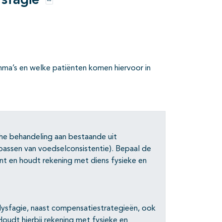
ysfagie
Opties
ramma’s en welke patiënten komen hiervoor in
he behandeling aan bestaande uit
passen van voedselconsistentie). Bepaal de
nt en houdt rekening met diens fysieke en
 dysfagie, naast compensatiestrategieën, ook
Houdt hierbij rekening met fysieke en