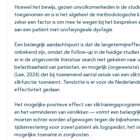
Hoewel het bewijs, gezien onvolkomenheden in de studies,
toegenomen en is in het algeheel de methodologische kw
zeker een factor is om mee te wegen bij het bespreken 
aan een patiënt met orofaryngeale dysfagie.
Een belangrijk aandachtspunt is dat de langetermijneffe
onbekend zijn, omdat de follow-up in de huidige studies
er in de uitgevoerde literatuur search niet gekeken naar
belastbaarheid van patiënten, en mogelijk (ongewenste) ui
(Lee, 2024) dat bij toenemend aantal sessie van een sli
slikfunctie toeneemt. Tenslotte is er voor de Nederland
effectiviteit gedaan.
Het mogelijke positieve effect van sliktrainingsprogramm
en het verminderen van verslikken — vormt een belangri
moeten echter worden afgewogen tegen de bijbehorende
tijdsinvestering voor zowel patiënt als logopedist, het 
mogelijke toename in zorgkosten.