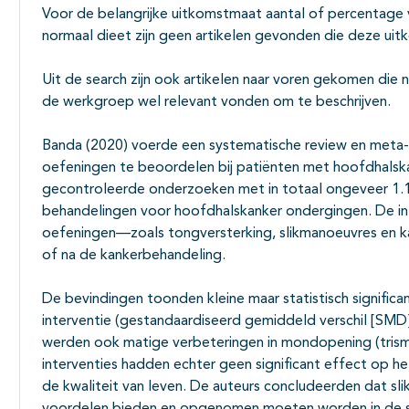
Voor de belangrijke uitkomstmaat aantal of percentage 
normaal dieet zijn geen artikelen gevonden die deze u
Uit de search zijn ook artikelen naar voren gekomen die
de werkgroep wel relevant vonden om te beschrijven.
Banda (2020) voerde een systematische review en meta-an
oefeningen te beoordelen bij patiënten met hoofdhals
gecontroleerde onderzoeken met in totaal ongeveer 1.1
behandelingen voor hoofdhalskanker ondergingen. De int
oefeningen—zoals tongversterking, slikmanoeuvres en k
of na de kankerbehandeling.
De bevindingen toonden kleine maar statistisch significan
interventie (gestandaardiseerd gemiddeld verschil [SMD]
werden ook matige verbeteringen in mondopening (tris
interventies hadden echter geen significant effect op he
de kwaliteit van leven. De auteurs concludeerden dat sl