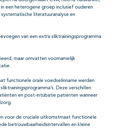
oepen na doorgemaakt CVA, hoofd-halskanker,
en in een heterogene groep inclusief ouderen
 systematische literatuuranalyse en
oevoegen van een extra sliktrainingsprogramma
nieerd, maar omvatten voornamelijk
atie.
tmaat functionele orale voedselinname werden
 sliktrainingsprogramma’s. Deze verschillen
tiënten en post-intubatie patiënten wanneer
dzorg.
len voor de cruciale uitkomstmaat functionele
de betrouwbaarheidsintervallen en kleine