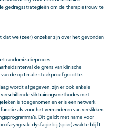
tandaardzorg voor hoofdhalskanker
rde gedragsstrategieën om de therapietrouw te
ent dat we (zeer) onzeker zijn over het gevonden
het randomizatieproces.
heidsinterval de grens van klinische
en van de optimale steekproefgrootte.
aag wordt afgegeven, zijn er ook enkele
 verschillende sliktrainingsmethodes met
eleken is toegenomen en er is een netwerk
functie als voor het verminderen van verslikken
ainingsprogramma’s. Dit geldt met name voor
ofaryngeale dysfagie bij (spier)zwakte blijft