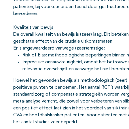
voordelen bieden en opgenomen moeten worden in de s
patiënten, bij voorkeur ondersteund door gestructuree
bevorderen.
Kwaliteit van bewijs
De overall kwaliteit van bewijs is (zeer) laag. Dit betek
geschatte effect van de cruciale uitkomstmaten.
Er is afgewaardeerd vanwege (zeer)ernstige:
Risk of Bias: methodologische beperkingen binnen 
Imprecisie: onnauwkeurigheid, omdat het betrouwbaar
relevantie overschrijdt en vanwege het niet bereik
Hoewel het gevonden bewijs als methodologisch (zeer) l
positieve punten te benoemen. Het aantal RCT’s waarbij
standaard zorg of compensatie strategieën worden verg
meta-analyse verricht, die zowel voor verbeteren van slik
een positief effect laat zien in het voordeel van sliktr
CVA en hoofdhalskanker patiënten. Voor patiënten met or
het aantal studies zeer beperkt.