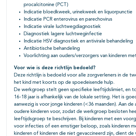
procalcitonine (PCT)
Indicatie bloedkweek, urinekweek en liquorpunctie
Indicatie PCR enterovirus en parechovirus
Indicatie virale luchtwegdiagnostiek
Diagnostiek lagere luchtweginfectie
Indicatie HSV diagnostiek en antivirale behandeling
Antibiotische behandeling
Voorlichting aan ouders/verzorgers van kinderen me
Voor wie is deze richtlijn bedoeld?
Deze richtlijn is bedoeld voor alle zorgverleners in de t
het kind met koorts op de spoedeisende hulp.
De werkgroep stelt geen specifieke leeftijdslimiet, en to
16-18 jaar is afhankelijk van de lokale setting. Het is g
aanwezig is voor jonge kinderen (<36 maanden). Aan de a
oudere kinderen voor, zodat de werkgroep besloten he
leeftijdsgroep te beschrijven. Bij kinderen met een voo
voor infecties of een ernstiger beloop, zoals kinderen
kinderen of kinderen die niet gevaccineerd zijn, dient d