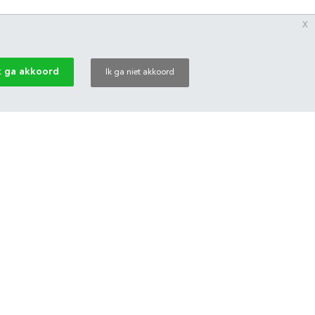
x
k ga akkoord
Ik ga niet akkoord