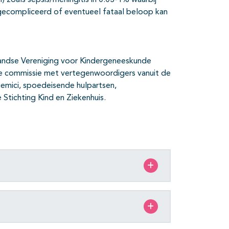
I) zoals sepsis/meningitis in 0.03-1% waarbij
 gecompliceerd of eventueel fataal beloop kan
erlandse Vereniging voor Kindergeneeskunde
aire commissie met vertegenwoordigers vanuit de
chemici, spoedeisende hulpartsen,
 Stichting Kind en Ziekenhuis.