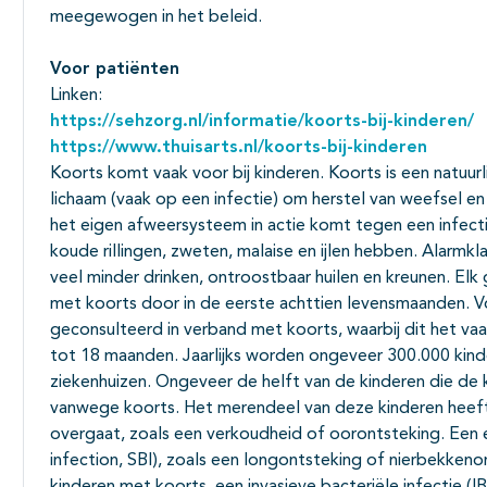
meegewogen in het beleid.
Voor patiënten
Linken:
https://sehzorg.nl/informatie/koorts-bij-kinderen/
https://www.thuisarts.nl/koorts-bij-kinderen
Koorts komt vaak voor bij kinderen. Koorts is een natuurl
lichaam (vaak op een infectie) om herstel van weefsel en
het eigen afweersysteem in actie komt tegen een infecti
koude rillingen, zweten, malaise en ijlen hebben. Alarmkla
veel minder drinken, ontroostbaar huilen en kreunen. El
met koorts door in de eerste achttien levensmaanden. 
geconsulteerd in verband met koorts, waarbij dit het vaak
tot 18 maanden. Jaarlijks worden ongeveer 300.000 kin
ziekenhuizen. Ongeveer de helft van de kinderen die d
vanwege koorts. Het merendeel van deze kinderen heeft e
overgaat, zoals een verkoudheid of oorontsteking. Een ern
infection, SBI), zoals een longontsteking of nierbekkeno