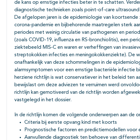
de kans op ernstige infecties beter in te schatten. Ver
diagnostische technieken zoals point-of-care ultrasou
De afgelopen jaren is de epidemiologie van koortsende z
corona-pandemie en bijbehorende maatregelen sterk aa
periodes met weinig circulatie van pathogenen en period
(zoals COVID-19, influenza en RS-bronchiolitis), een per
ziektebeeld MIS-C en waren er verheffingen van invasieve
streptokokken infecties en meningokokkenziekte). De w
onafhankelijk van deze schommelingen in de epidemiolog
alarmsymptomen voor een ernstige bacteriële infectie bi
herziene richtlijn is wat conservatiever in het beleid te
bewijslast om deze adviezen te verruimen werd onvoldo
richtlijn kan gemotiveerd van de richtlijn worden afgew
vastgelegd in het dossier.
In de richtlijn komen de volgende onderwerpen aan de o
Criteria bij eerste opvang kind met koorts
Prognostische factoren en predictiemodellen voor er
Aanvullende diagnostiek ten behoeve van differentiat