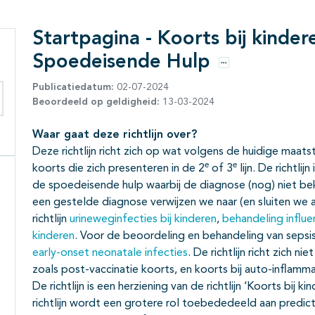
Startpagina - Koorts bij kinde
Spoedeisende Hulp
Opties
Publicatiedatum:
02-07-2024
Beoordeeld op geldigheid:
13-03-2024
eken binnen deze richtlijn
Waar gaat deze richtlijn over?
Deze richtlijn richt zich op wat volgens de huidige maat
e
e
koorts die zich presenteren in de 2
of 3
lijn. De richtli
de spoedeisende hulp waarbij de diagnose (nog) niet beke
een gestelde diagnose verwijzen we naar (en sluiten we aan
richtlijn
urineweginfecties bij kinderen
,
behandeling influe
kinderen
. Voor de beoordeling en behandeling van sepsis
early-onset neonatale infecties
. De richtlijn richt zich n
zoals post-vaccinatie koorts, en koorts bij auto-inflamm
De richtlijn is een herziening van de richtlijn ‘Koorts bij k
richtlijn wordt een grotere rol toebededeeld aan predi