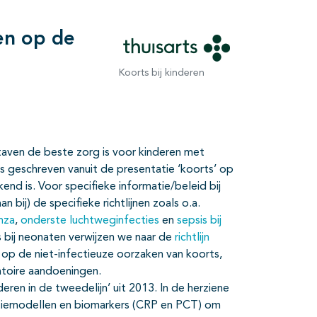
ren op de
Koorts bij kinderen
staven de beste zorg is voor kinderen met
jn is geschreven vanuit de presentatie ‘koorts’ op
nd is. Voor specifieke informatie/beleid bij
 bij) de specifieke richtlijnen zoals o.a.
nza
,
onderste luchtweginfecties
en
sepsis bij
 bij neonaten verwijzen we naar de
richtlijn
iet op de niet-infectieuze oorzaken van koorts,
atoire aandoeningen.
inderen in de tweedelijn’ uit 2013. In de herziene
ctiemodellen en biomarkers (CRP en PCT) om