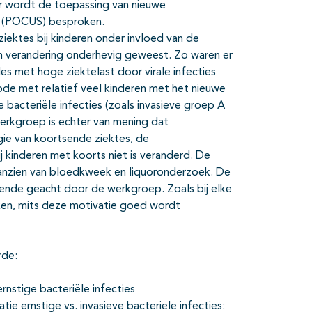
der wordt de toepassing van nieuwe
nd (POCUS) besproken.
iektes bij kinderen onder invloed van de
n verandering onderhevig geweest. Zo waren er
es met hoge ziektelast door virale infecties
iode met relatief veel kinderen met het nieuwe
 bacteriële infecties (zoals invasieve groep A
erkgroep is echter van mening dat
ie van koortsende ziektes, de
j kinderen met koorts niet is veranderd. De
n aanzien van bloedkweek en liquoronderzoek. De
ende geacht door de werkgroep. Zoals bij elke
eken, mits deze motivatie goed wordt
rde:
nstige bacteriële infecties
ie ernstige vs. invasieve bacteriele infecties: