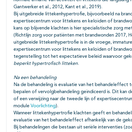
normale afname van activiteit en littekens die langdurig h
Gantwerker et al., 2012, Kant et al., 2019).
Bij uitgebreide littekenhypertrofie, bijvoorbeeld na bra
expertisecentrum voor littekens en keloïden of brandw
kans op blijvende klachten is hier specialistische zorg 
(Richtlijn zorg voor patiënten met brandwonden 2017, 
uitgebreide littekenhypertrofie is in de vroege, immature
expertisecentrum voor littekens en keloïden of brandwo
tegenstelling tot het expectatieve beleid waarvoor ge
beperkt hypertrofisch litteken
.
Na een behandeling
Na de behandeling is evaluatie van het behandeleffect t
bepalen of vervolgbehandeling geïndiceerd is. Dit kan 
of een verwijzing naar de tweede lijn of expertisecentru
module
Voorlichting
).
Wanneer littekenhypertrofie klachten geeft en behandelin
evaluatie van het behandeleffect afhankelijk van de ge
Bij behandelingen die bestaan uit seriële interventies (zoa