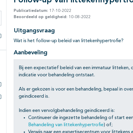
Follow-up van littekenhypertro
Publicatiedatum:
17-10-2022
Beoordeeld op geldigheid:
10-08-2022
eken binnen deze richtlijn
Uitgangsvraag
Wat is het follow-up beleid van littekenhypertrofie?
Alles openklappen
Aanbeveling
Bij een expectatief beleid van een immatuur litteken, 
indicatie voor behandeling ontstaat.
Als er gekozen is voor een behandeling, bepaal in ov
Subpagina's open- en dichtklappen
geïndiceerd is.
Subpagina's open- en dichtklappen
Indien een vervolgbehandeling geïndiceerd is:
Continueer de ingezette behandeling of start ee
Behandeling van littekenhypertrofie
) of;
Verwijs naar een expertisecentrum voor littekens