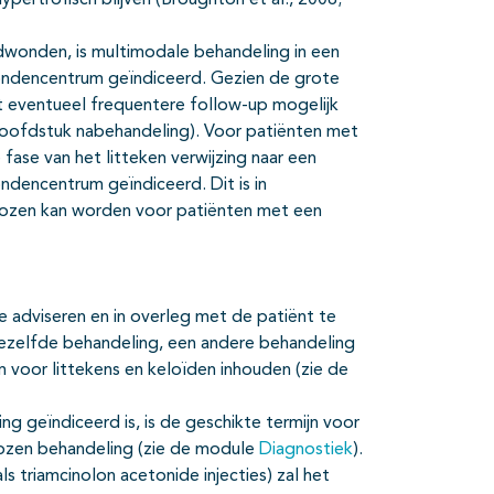
ypertrofisch blijven (Broughton et al., 2006;
ndwonden, is multimodale behandeling in een
ondencentrum geïndiceerd. Gezien de grote
met eventueel frequentere follow-up mogelijk
Hoofdstuk nabehandeling). Voor patiënten met
 fase van het litteken verwijzing naar een
ndencentrum geïndiceerd. Dit is in
kozen kan worden voor patiënten met een
e adviseren en in overleg met de patiënt te
dezelfde behandeling, een andere behandeling
m voor littekens en keloïden inhouden (zie de
g geïndiceerd is, is de geschikte termijn voor
kozen behandeling (zie de module
Diagnostiek
).
ls triamcinolon acetonide injecties) zal het