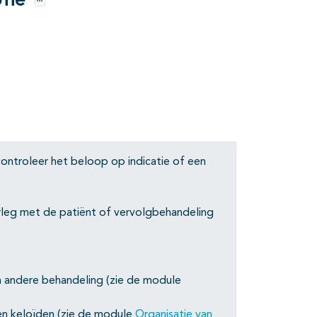
fie
Opties
controleer het beloop op indicatie of een
erleg met de patiënt of vervolgbehandeling
n andere behandeling (zie de module
 en keloïden (zie de module
Organisatie van