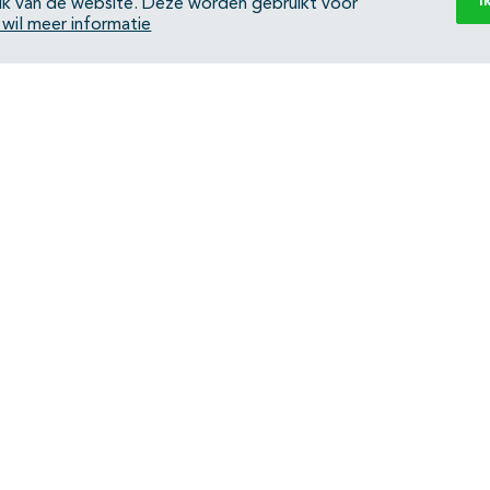
I
ik van de website. Deze worden gebruikt voor
k wil meer informatie
Back to top