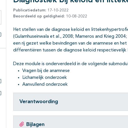
Diagnostiek bij keloïd en litte
Publicatiedatum:
17-10-2022
Beoordeeld op geldigheid:
10-08-2022
eken binnen deze richtlijn
Het stellen van de diagnose keloïd en littekenhypertrofi
(Gulamhuseinwala et al., 2008; Marneros and Krieg 2004;
Alles openklappen
een rij gezet welke bevindingen van de anamnese en het l
differentiëren tussen de diagnose keloïd respectievelijk 
Deze module is onderverdeeld in de volgende submodul
Vragen bij de anamnese
Lichamelijk onderzoek
Aanvullend onderzoek
Subpagina's open- en dichtklappen
Subpagina's open- en dichtklappen
Verantwoording
Bijlagen