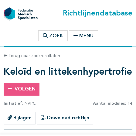
Richtlijnendatabase
t inhoudsopgave
ZOEK
MENU
n binnen deze richtlijn
Terug naar zoekresultaten
les openklappen
Keloïd en littekenhypertrofie
VOLGEN
Initiatief:
NVPC
Aantal modules:
14
pagina's open- en dichtklappen
Bijlagen
Download richtlijn