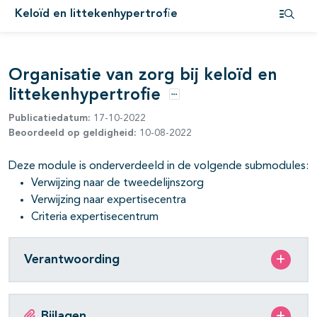
Keloïd en littekenhypertrofie
Open i
pagina's open- en dichtklappen
Organisatie van zorg bij keloïd en
littekenhypertrofie
Opties
Publicatiedatum:
17-10-2022
Beoordeeld op geldigheid:
10-08-2022
Deze module is onderverdeeld in de volgende submodules:
Verwijzing naar de tweedelijnszorg
Verwijzing naar expertisecentra
Criteria expertisecentrum
Verantwoording
Bijlagen