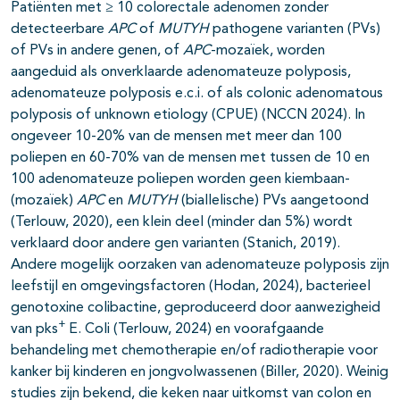
Patiënten met ≥ 10 colorectale adenomen zonder
detecteerbare
APC
of
MUTYH
pathogene varianten (PVs)
of PVs in andere genen, of
APC
-mozaïek, worden
aangeduid als onverklaarde adenomateuze polyposis,
adenomateuze polyposis e.c.i. of als colonic adenomatous
polyposis of unknown etiology (CPUE) (NCCN 2024). In
ongeveer 10-20% van de mensen met meer dan 100
poliepen en 60-70% van de mensen met tussen de 10 en
100 adenomateuze poliepen worden geen kiembaan-
(mozaïek)
APC
en
MUTYH
(biallelische) PVs aangetoond
(Terlouw, 2020), een klein deel (minder dan 5%) wordt
verklaard door andere gen varianten (Stanich, 2019).
Andere mogelijk oorzaken van adenomateuze polyposis zijn
leefstijl en omgevingsfactoren (Hodan, 2024), bacterieel
genotoxine colibactine, geproduceerd door aanwezigheid
+
van pks
E. Coli (Terlouw, 2024) en voorafgaande
behandeling met chemotherapie en/of radiotherapie voor
kanker bij kinderen en jongvolwassenen (Biller, 2020). Weinig
studies zijn bekend, die keken naar uitkomst van colon en