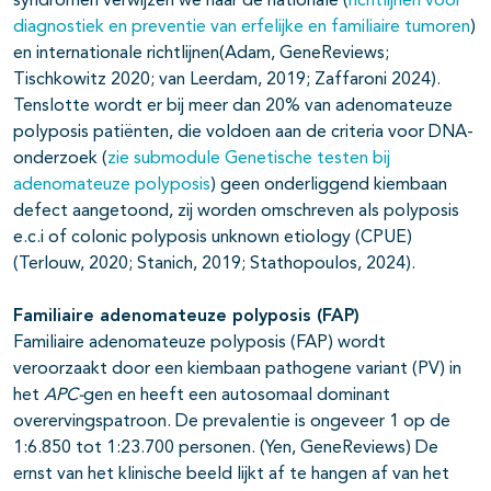
syndromen verwijzen we naar de nationale (
richtlijnen voor
diagnostiek en preventie van erfelijke en familiaire tumoren
)
en internationale richtlijnen(Adam, GeneReviews;
Tischkowitz 2020; van Leerdam, 2019; Zaffaroni 2024).
Tenslotte wordt er bij meer dan 20% van adenomateuze
polyposis patiënten, die voldoen aan de criteria voor DNA-
onderzoek (
zie submodule Genetische testen bij
adenomateuze polyposis
) geen onderliggend kiembaan
defect aangetoond, zij worden omschreven als polyposis
e.c.i of colonic polyposis unknown etiology (CPUE)
(Terlouw, 2020; Stanich, 2019; Stathopoulos, 2024).
Familiaire adenomateuze polyposis (FAP)
Familiaire adenomateuze polyposis (FAP) wordt
veroorzaakt door een kiembaan pathogene variant (PV) in
het
APC-
gen en heeft een autosomaal dominant
overervingspatroon. De prevalentie is ongeveer 1 op de
1:6.850 tot 1:23.700 personen. (Yen, GeneReviews) De
ernst van het klinische beeld lijkt af te hangen af van het