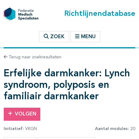
Richtlijnendatabase
t inhoudsopgave
ZOEK
MENU
n binnen deze richtlijn
Terug naar zoekresultaten
Erfelijke darmkanker: Lynch
les openklappen
syndroom, polyposis en
familiair darmkanker
VOLGEN
pagina's open- en dichtklappen
Initiatief:
VKGN
Aantal modules:
20
pagina's open- en dichtklappen