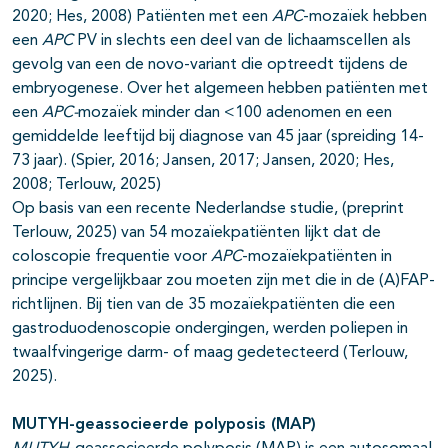
2020; Hes, 2008) Patiënten met een
APC
-mozaïek hebben
een
APC
PV in slechts een deel van de lichaamscellen als
gevolg van een de novo-variant die optreedt tijdens de
embryogenese. Over het algemeen hebben patiënten met
een
APC-
mozaïek minder dan <100 adenomen en een
gemiddelde leeftijd bij diagnose van 45 jaar (spreiding 14-
73 jaar). (Spier, 2016; Jansen, 2017; Jansen, 2020; Hes,
2008; Terlouw, 2025)
Op basis van een recente Nederlandse studie, (preprint
Terlouw, 2025) van 54 mozaïekpatiënten lijkt dat de
coloscopie frequentie voor
APC
-mozaïekpatiënten in
principe vergelijkbaar zou moeten zijn met die in de (A)FAP-
richtlijnen. Bij tien van de 35 mozaïekpatiënten die een
gastroduodenoscopie ondergingen, werden poliepen in
twaalfvingerige darm- of maag gedetecteerd (Terlouw,
2025).
MUTYH-geassocieerde polyposis (MAP)