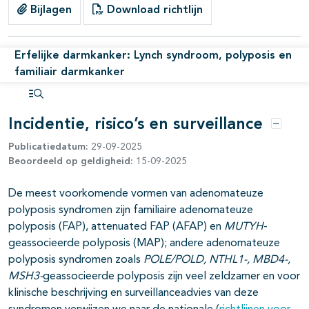
Bijlagen
Download richtlijn
pagina's open- en dichtklappen
pagina's open- en dichtklappen
Erfelijke darmkanker: Lynch syndroom, polyposis en
familiair darmkanker
Open inhoudsopgave
Incidentie, risico’s en surveillance
Opties
Publicatiedatum:
29-09-2025
Beoordeeld op geldigheid:
15-09-2025
pagina's open- en dichtklappen
De meest voorkomende vormen van adenomateuze
polyposis syndromen zijn familiaire adenomateuze
polyposis (FAP), attenuated FAP (AFAP) en
MUTYH
-
geassocieerde polyposis (MAP); andere adenomateuze
polyposis syndromen zoals
POLE/POLD, NTHL1-, MBD4-,
MSH3-
geassocieerde polyposis zijn veel zeldzamer en voor
klinische beschrijving en surveillanceadvies van deze