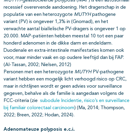
MUTYH
-geassocieerde polyposis (MAP) is een autosomaal
recessief overervende aandoening. Het dragerschap in de
populatie van een heterozygote
MUTYH
pathogene
variant (PV) is ongeveer 1,3% in (Gnomad), en het
verwachte aantal biallelische PV-dragers is ongeveer 1 op
20.000. MAP-patiënten hebben meestal 10 tot een paar
honderd adenomen in de dikke darm en endeldarm.
Duodenale en extra-intestinale manifestaties komen ook
voor, maar minder vaak en op oudere leeftijd dan bij FAP.
(Al-Tassan, 2002; Nielsen, 2012)
Personen met een heterozygote
MUTYH
PV-pathogene
variant hebben een mogelijk licht verhoogd risico op CRC,
maar in richtlijnen wordt er geen advies voor surveillance
gegeven, behalve als de familie is aangedaan volgens de
FCC-criteria (zie
subodule Incidentie, risico’s en surveillance
bij familiair colorectaal carcinoom
) (Ma, 2014; Thompson,
2022; Breen, 2022; Hodan, 2024).
Adenomateuze polyposis e.c.i.