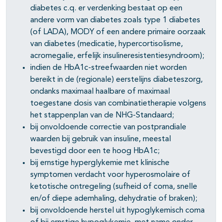
diabetes c.q. er verdenking bestaat op een
andere vorm van diabetes zoals type 1 diabetes
(of LADA), MODY of een andere primaire oorzaak
van diabetes (medicatie, hypercortisolisme,
acromegalie, erfelijk insulineresistentiesyndroom);
indien de HbA1c-streefwaarden niet worden
bereikt in de (regionale) eerstelijns diabeteszorg,
ondanks maximaal haalbare of maximaal
toegestane dosis van combinatietherapie volgens
het stappenplan van de NHG-Standaard;
bij onvoldoende correctie van postprandiale
waarden bij gebruik van insuline, meestal
bevestigd door een te hoog HbA1c;
bij ernstige hyperglykemie met klinische
symptomen verdacht voor hyperosmolaire of
ketotische ontregeling (sufheid of coma, snelle
en/of diepe ademhaling, dehydratie of braken);
bij onvoldoende herstel uit hypoglykemisch coma