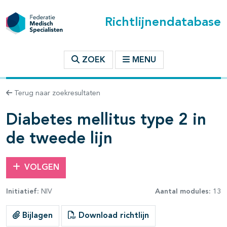
Richtlijnendatabase
t inhoudsopgave
ZOEK
MENU
n binnen deze richtlijn
Terug naar zoekresultaten
les openklappen
Diabetes mellitus type 2 in
de tweede lijn
VOLGEN
pagina's open- en dichtklappen
Initiatief:
NIV
Aantal modules:
13
pagina's open- en dichtklappen
Bijlagen
Download richtlijn