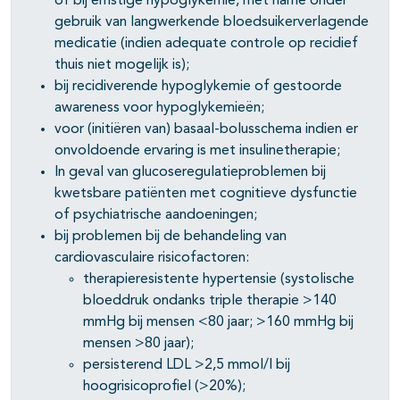
of bij ernstige hypoglykemie, met name onder
gebruik van langwerkende bloedsuikerverlagende
medicatie (indien adequate controle op recidief
thuis niet mogelijk is);
bij recidiverende hypoglykemie of gestoorde
awareness voor hypoglykemieën;
voor (initiëren van) basaal-bolusschema indien er
onvoldoende ervaring is met insulinetherapie;
In geval van glucoseregulatieproblemen bij
kwetsbare patiënten met cognitieve dysfunctie
of psychiatrische aandoeningen;
bij problemen bij de behandeling van
cardiovasculaire risicofactoren:
therapieresistente hypertensie (systolische
bloeddruk ondanks triple therapie >140
mmHg bij mensen <80 jaar; >160 mmHg bij
mensen >80 jaar);
persisterend LDL >2,5 mmol/l bij
hoogrisicoprofiel (>20%);