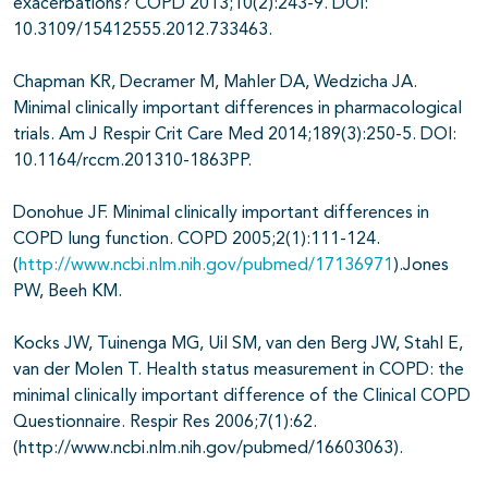
exacerbations? COPD 2013;10(2):243-9. DOI:
10.3109/15412555.2012.733463.
Chapman KR, Decramer M, Mahler DA, Wedzicha JA.
Minimal clinically important differences in pharmacological
trials. Am J Respir Crit Care Med 2014;189(3):250-5. DOI:
10.1164/rccm.201310-1863PP.
Donohue JF. Minimal clinically important differences in
COPD lung function. COPD 2005;2(1):111-124.
(
http://www.ncbi.nlm.nih.gov/pubmed/17136971
).Jones
PW, Beeh KM.
Kocks JW, Tuinenga MG, Uil SM, van den Berg JW, Stahl E,
van der Molen T. Health status measurement in COPD: the
minimal clinically important difference of the Clinical COPD
Questionnaire. Respir Res 2006;7(1):62.
(http://www.ncbi.nlm.nih.gov/pubmed/16603063).