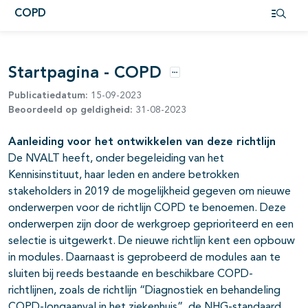
pagina's open- en dichtklappen
COPD
Open i
Startpagina - COPD
Opties
Publicatiedatum:
15-09-2023
Beoordeeld op geldigheid:
31-08-2023
Aanleiding voor het ontwikkelen van deze richtlijn
De NVALT heeft, onder begeleiding van het
Kennisinstituut, haar leden en andere betrokken
stakeholders in 2019 de mogelijkheid gegeven om nieuwe
onderwerpen voor de richtlijn COPD te benoemen. Deze
onderwerpen zijn door de werkgroep geprioriteerd en een
selectie is uitgewerkt. De nieuwe richtlijn kent een opbouw
in modules. Daarnaast is geprobeerd de modules aan te
sluiten bij reeds bestaande en beschikbare COPD-
richtlijnen, zoals de richtlijn “Diagnostiek en behandeling
COPD-longaanval in het ziekenhuis”, de NHG-standaard