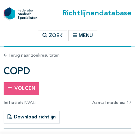
Richtlijnendatabase
t inhoudsopgave
ZOEK
MENU
n binnen deze richtlijn
Terug naar zoekresultaten
les openklappen
COPD
VOLGEN
Initiatief:
NVALT
Aantal modules:
17
pagina's open- en dichtklappen
Download richtlijn
pagina's open- en dichtklappen