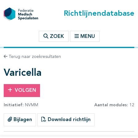
Richtlijnendatabase
t inhoudsopgave
ZOEK
MENU
n binnen deze richtlijn
Terug naar zoekresultaten
les openklappen
Varicella
VOLGEN
Initiatief:
NVMM
Aantal modules:
12
pagina's open- en dichtklappen
Bijlagen
Download richtlijn