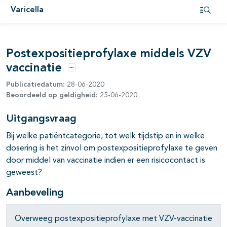
Varicella
pagina's open- en dichtklappen
Open i
Postexpositieprofylaxe middels VZV
vaccinatie
Opties
Publicatiedatum:
28-06-2020
Beoordeeld op geldigheid:
25-06-2020
Uitgangsvraag
Bij welke patiëntcategorie, tot welk tijdstip en in welke
dosering is het zinvol om postexpositieprofylaxe te geven
door middel van vaccinatie indien er een risicocontact is
geweest?
Aanbeveling
Overweeg postexpositieprofylaxe met VZV-vaccinatie