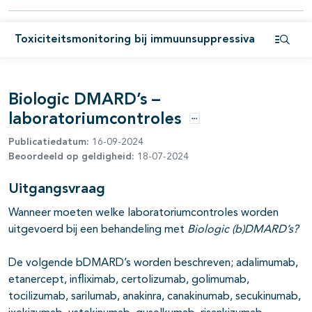
Toxiciteitsmonitoring bij immuunsuppressiva
Open i
pagina's open- en dichtklappen
Biologic DMARD’s –
laboratoriumcontroles
Opties
Publicatiedatum:
16-09-2024
Beoordeeld op geldigheid:
18-07-2024
Uitgangsvraag
Wanneer moeten welke laboratoriumcontroles worden
uitgevoerd bij een behandeling met
Biologic (b)DMARD’s?
De volgende bDMARD’s worden beschreven; adalimumab,
etanercept, infliximab, certolizumab, golimumab,
tocilizumab, sarilumab, anakinra, canakinumab, secukinumab,