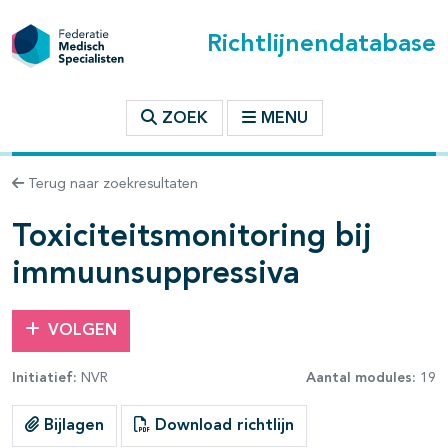
Richtlijnendatabase
t inhoudsopgave
ZOEK
MENU
n binnen deze richtlijn
Terug naar zoekresultaten
les openklappen
Toxiciteitsmonitoring bij
immuunsuppressiva
VOLGEN
pagina's open- en dichtklappen
Initiatief:
NVR
Aantal modules:
19
pagina's open- en dichtklappen
Bijlagen
Download richtlijn