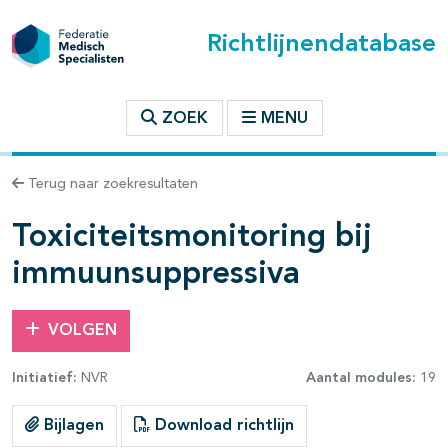
Richtlijnendatabase
t inhoudsopgave
ZOEK
MENU
n binnen deze richtlijn
Terug naar zoekresultaten
les openklappen
Toxiciteitsmonitoring bij
immuunsuppressiva
VOLGEN
pagina's open- en dichtklappen
Initiatief:
NVR
Aantal modules:
19
pagina's open- en dichtklappen
Bijlagen
Download richtlijn