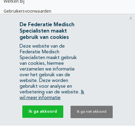
Werken bij
Gebruikersvoorwaarden
x
Privacyverklaring
De Federatie Medisch
Specialisten maakt
Contact
gebruik van cookies
Mercatorlaan 1200
Deze website van de
3528 BL Utrecht
Federatie Medisch
Specialisten maakt gebruik
van cookies, hiermee
(088) 505 34 34
verzamelen we informatie
info@richtlijnendatabase.nl
over het gebruik van de
website. Deze worden
gebruikt voor analyse en
YouTube
LinkedIn
verbetering van de website.
Ik
wil meer informatie
KvK Federatie Medisch Specialisten:
40483480
Ik ga akkoord
Ik ga niet akkoord
Privacyverklaring
Back to top