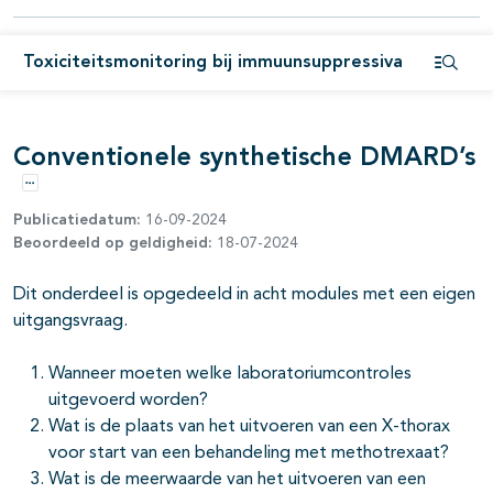
Toxiciteitsmonitoring bij immuunsuppressiva
Open i
Conventionele synthetische DMARD’s
Opties
Publicatiedatum:
16-09-2024
Beoordeeld op geldigheid:
18-07-2024
Dit onderdeel is opgedeeld in acht modules met een eigen
uitgangsvraag.
Wanneer moeten welke laboratoriumcontroles
uitgevoerd worden?
pagina's open- en dichtklappen
Wat is de plaats van het uitvoeren van een X-thorax
voor start van een behandeling met methotrexaat?
Wat is de meerwaarde van het uitvoeren van een