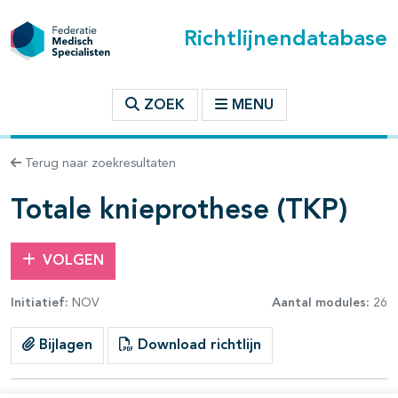
Richtlijnendatabase
t inhoudsopgave
ZOEK
MENU
n binnen deze richtlijn
Terug naar zoekresultaten
les openklappen
Totale knieprothese (TKP)
VOLGEN
Initiatief:
NOV
Aantal modules:
26
pagina's open- en dichtklappen
Bijlagen
Download richtlijn
pagina's open- en dichtklappen