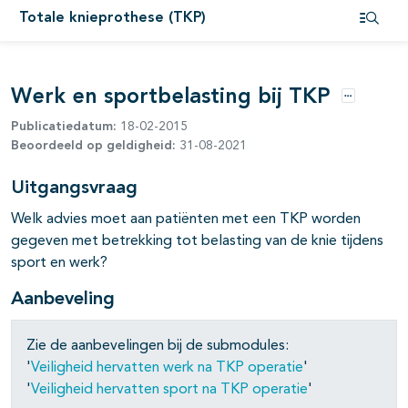
Totale knieprothese (TKP)
pagina's open- en dichtklappen
Open i
pagina's open- en dichtklappen
Werk en sportbelasting bij TKP
Opties
Publicatiedatum:
18-02-2015
Beoordeeld op geldigheid:
31-08-2021
Uitgangsvraag
pagina's open- en dichtklappen
Welk advies moet aan patiënten met een TKP worden
gegeven met betrekking tot belasting van de knie tijdens
sport en werk?
Aanbeveling
Zie de aanbevelingen bij de submodules:
'
Veiligheid hervatten werk na TKP operatie
'
'
Veiligheid hervatten sport na TKP operatie
'