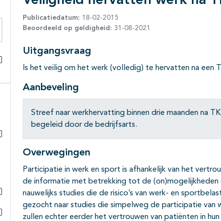
Veiligheid hervatten werk na 
Publicatiedatum:
18-02-2015
Beoordeeld op geldigheid:
31-08-2021
eken binnen deze richtlijn
Uitgangsvraag
Is het veilig om het werk (volledig) te hervatten na een
Alles openklappen
Aanbeveling
Streef naar werkhervatting binnen drie maanden na TK
begeleid door de bedrijfsarts.
Subpagina's open- en dichtklappen
Overwegingen
Participatie in werk en sport is afhankelijk van het vert
de informatie met betrekking tot de (on)mogelijkheden di
nauwelijks studies die de risico’s van werk- en sportbelas
Subpagina's open- en dichtklappen
gezocht naar studies die simpelweg de participatie van 
zullen echter eerder het vertrouwen van patiënten in hu