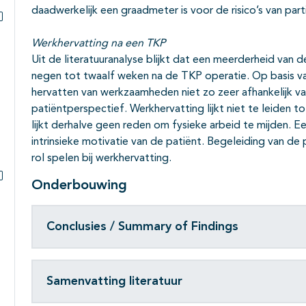
Subpagina's open- en dichtklappen
daadwerkelijk een graadmeter is voor de risico’s van part
Subpagina's open- en dichtklappen
Werkhervatting na een TKP
Uit de literatuuranalyse blijkt dat een meerderheid van
negen tot twaalf weken na de TKP operatie. Op basis van
hervatten van werkzaamheden niet zo zeer afhankelijk va
patiëntperspectief. Werkhervatting lijkt niet te leiden t
lijkt derhalve geen reden om fysieke arbeid te mijden. E
intrinsieke motivatie van de patiënt. Begeleiding van de 
rol spelen bij werkhervatting.
Onderbouwing
Subpagina's open- en dichtklappen
Conclusies / Summary of Findings
Samenvatting literatuur