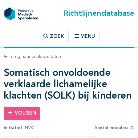
Richtlijnendatabase
t inhoudsopgave
ZOEK
MENU
n binnen deze richtlijn
Terug naar zoekresultaten
Somatisch onvoldoende
verklaarde lichamelijke
klachten (SOLK) bij kinderen
VOLGEN
Initiatief:
NVK
Aantal modules:
20