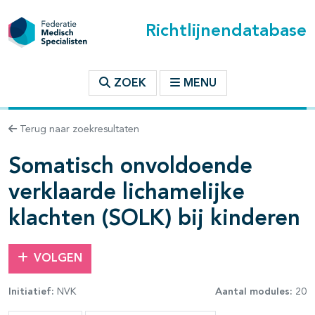
Richtlijnendatabase
t inhoudsopgave
ZOEK
MENU
n binnen deze richtlijn
Terug naar zoekresultaten
Somatisch onvoldoende
verklaarde lichamelijke
klachten (SOLK) bij kinderen
VOLGEN
Initiatief:
NVK
Aantal modules:
20