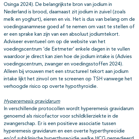
Osinga 2024). De belangrijkste bron van jodium in
Nederland is brood, daarnaast zit jodium in zuivel (zoals
melk en yoghurt), eieren en vis. Het is dus van belang om de
voedingsanamnese goed af te nemen om vast te stellen of
er een sprake kan zijn van een absoluut jodiumtekort.
Adviseer eventueel om op de website van het
voedingscentrum ‘de Eetmeter’ enkele dagen in te vullen
waardoor je direct kan zien hoe de jodium intake is (Advies
voedingscentrum, zwanger en voedingsstoffen 2024).
Alleen bij vrouwen met een structureel tekort aan jodium
intake lijkt het zinvol om te screenen op TSH vanwege het
verhoogde risico op overte hypothyroïdie.
Hyperemesis gravidarum
In verschillende protocollen wordt hyperemesis gravidarum
genoemd als risicofactor voor schildklierziekte in de
zwangerschap. Er is een positieve associatie tussen
hyperemesis gravidarum en een overte hyperthyreoïdie
en/of subklinische hyperthyreoïdie welke HCG gemedieerd