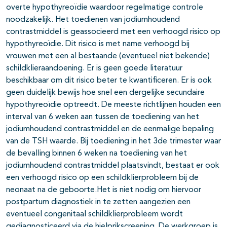
overte hypothyreoïdie waardoor regelmatige controle
noodzakelijk. Het toedienen van jodiumhoudend
contrastmiddel is geassocieerd met een verhoogd risico op
hypothyreoïdie. Dit risico is met name verhoogd bij
vrouwen met een al bestaande (eventueel niet bekende)
schildklieraandoening. Er is geen goede literatuur
beschikbaar om dit risico beter te kwantificeren. Er is ook
geen duidelijk bewijs hoe snel een dergelijke secundaire
hypothyreoïdie optreedt. De meeste richtlijnen houden een
interval van 6 weken aan tussen de toediening van het
jodiumhoudend contrastmiddel en de eenmalige bepaling
van de TSH waarde. Bij toediening in het 3de trimester waar
de bevalling binnen 6 weken na toediening van het
jodiumhoudend contrastmiddel plaatsvindt, bestaat er ook
een verhoogd risico op een schildklierprobleem bij de
neonaat na de geboorte.Het is niet nodig om hiervoor
postpartum diagnostiek in te zetten aangezien een
eventueel congenitaal schildklierprobleem wordt
gediagnosticeerd via de hielprikscreening. De werkgroep is