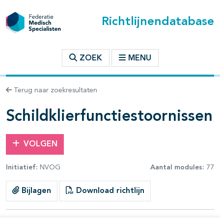
Richtlijnendatabase
t inhoudsopgave
ZOEK
MENU
n binnen deze richtlijn
Terug naar zoekresultaten
les openklappen
Schildklierfunctiestoornissen
VOLGEN
Initiatief:
NVOG
Aantal modules:
77
Bijlagen
Download richtlijn
pagina's open- en dichtklappen