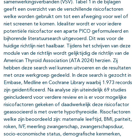
samenwerkingsverbanden (VSV). Tabel 1 in de bijlagen
geeft een overzicht van de verschillende risicofactoren
welke worden gebruikt om tot een afweging voor wel of
niet screenen te komen. Idealiter wordt er voor iedere
potentiële risicofactor een aparte PICO geformuleerd en
bijhorende literatuursearch uitgevoerd. Dit was voor de
huidige richtlijn niet haalbaar. Tijdens het schrijven van deze
module van de richtlijn wordt gelijktijdig de richtlijn van de
American Thyroid Association (ATA 2024) herzien. Zij
hebben deze search wel kunnen uitvoeren en de resultaten
met onze werkgroep gedeeld. In deze search is gezocht in
Embase, Medline en Cochrane Library waarbij 1.973 records
zijn geidentificeerd. Na analyse zijn uiteindelijk 69 studies
geincludeerd voor verdere review en is er voor mogelijke
risicofactoren gekeken of daadwerkelijk deze risicofactor
geassocieerd is met overte hypothyreoidie. Risocfactoren
welke zijn beoordeeld zijn: maternale leeftijd, BMI, pariteit,
roken, IVF, meerling zwangerschap, zwangerschapsduur,
socio-economische status, demografische kenmerken,