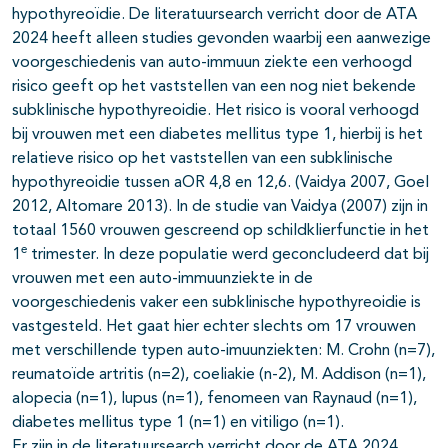
hypothyreoïdie. De literatuursearch verricht door de ATA
2024 heeft alleen studies gevonden waarbij een aanwezige
voorgeschiedenis van auto-immuun ziekte een verhoogd
risico geeft op het vaststellen van een nog niet bekende
subklinische hypothyreoidie. Het risico is vooral verhoogd
bij vrouwen met een diabetes mellitus type 1, hierbij is het
relatieve risico op het vaststellen van een subklinische
hypothyreoidie tussen aOR 4,8 en 12,6. (Vaidya 2007, Goel
2012, Altomare 2013). In de studie van Vaidya (2007) zijn in
totaal 1560 vrouwen gescreend op schildklierfunctie in het
e
1
trimester. In deze populatie werd geconcludeerd dat bij
vrouwen met een auto-immuunziekte in de
voorgeschiedenis vaker een subklinische hypothyreoidie is
vastgesteld. Het gaat hier echter slechts om 17 vrouwen
met verschillende typen auto-imuunziekten: M. Crohn (n=7),
reumatoïde artritis (n=2), coeliakie (n-2), M. Addison (n=1),
alopecia (n=1), lupus (n=1), fenomeen van Raynaud (n=1),
diabetes mellitus type 1 (n=1) en vitiligo (n=1).
Er zijn in de literatuursearch verricht door de ATA 2024