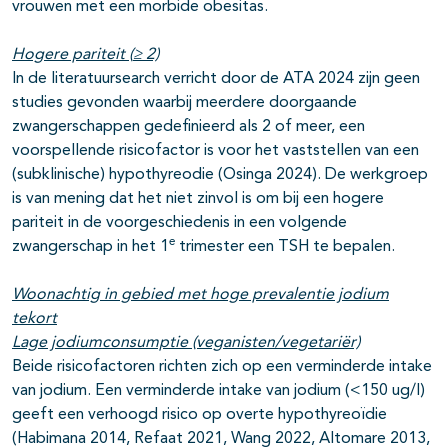
vrouwen met een morbide obesitas.
Hogere pariteit (
≥
2)
In de literatuursearch verricht door de ATA 2024 zijn geen
studies gevonden waarbij meerdere doorgaande
zwangerschappen gedefinieerd als 2 of meer, een
voorspellende risicofactor is voor het vaststellen van een
(subklinische) hypothyreodie (Osinga 2024). De werkgroep
is van mening dat het niet zinvol is om bij een hogere
pariteit in de voorgeschiedenis in een volgende
e
zwangerschap in het 1
trimester een TSH te bepalen.
Woonachtig in gebied met hoge prevalentie jodium
tekort
Lage jodiumconsumptie (veganisten/vegetariër)
Beide risicofactoren richten zich op een verminderde intake
van jodium. Een verminderde intake van jodium (<150 ug/l)
geeft een verhoogd risico op overte hypothyreoïdie
(Habimana 2014, Refaat 2021, Wang 2022, Altomare 2013,