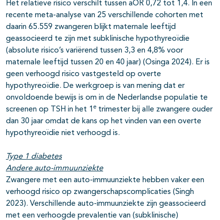
Het relatieve risico verschilt tussen aOR 0,72 tot 1,4. In een
recente meta-analyse van 25 verschillende cohorten met
daarin 65.559 zwangeren blijkt maternale leeftijd
geassocieerd te zijn met subklinische hypothyreoïdie
(absolute risico’s variërend tussen 3,3 en 4,8% voor
maternale leeftijd tussen 20 en 40 jaar) (Osinga 2024). Er is
geen verhoogd risico vastgesteld op overte
hypothyreoïdie. De werkgroep is van mening dat er
onvoldoende bewijs is om in de Nederlandse populatie te
e
screenen op TSH in het 1
trimester bij alle zwangere ouder
dan 30 jaar omdat de kans op het vinden van een overte
hypothyreoïdie niet verhoogd is.
Type 1 diabetes
Andere auto-immuunziekte
Zwangere met een auto-immuunziekte hebben vaker een
verhoogd risico op zwangerschapscomplicaties (Singh
2023). Verschillende auto-immuunziekte zijn geassocieerd
met een verhoogde prevalentie van (subklinische)