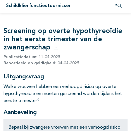
pagina's open- en dichtklappen
Schildklierfunctiestoornissen
Open i
pagina's open- en dichtklappen
Screening op overte hypothyreoïdie
in het eerste trimester van de
zwangerschap
Opties
Publicatiedatum:
11-04-2025
Beoordeeld op geldigheid:
04-04-2025
pagina's open- en dichtklappen
Uitgangsvraag
pagina's open- en dichtklappen
Welke vrouwen hebben een verhoogd risico op overte
hypothyreoidie en moeten gescreend worden tijdens het
pagina's open- en dichtklappen
eerste trimester?
pagina's open- en dichtklappen
Aanbeveling
pagina's open- en dichtklappen
Bepaal bij zwangere vrouwen met een verhoogd risico