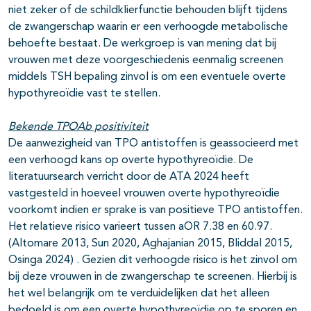
niet zeker of de schildklierfunctie behouden blijft tijdens
de zwangerschap waarin er een verhoogde metabolische
behoefte bestaat. De werkgroep is van mening dat bij
vrouwen met deze voorgeschiedenis eenmalig screenen
middels TSH bepaling zinvol is om een eventuele overte
hypothyreoïdie vast te stellen.
Bekende TPOAb positiviteit
De aanwezigheid van TPO antistoffen is geassocieerd met
een verhoogd kans op overte hypothyreoïdie. De
literatuursearch verricht door de ATA 2024 heeft
vastgesteld in hoeveel vrouwen overte hypothyreoïdie
voorkomt indien er sprake is van positieve TPO antistoffen.
Het relatieve risico varieert tussen aOR 7.38 en 60.97.
(Altomare 2013, Sun 2020, Aghajanian 2015, Bliddal 2015,
Osinga 2024) . Gezien dit verhoogde risico is het zinvol om
bij deze vrouwen in de zwangerschap te screenen. Hierbij is
het wel belangrijk om te verduidelijken dat het alleen
bedoeld is om een overte hypothyreoïdie op te sporen en