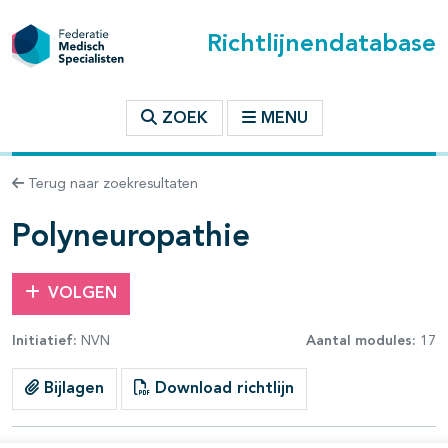
Richtlijnendatabase
t inhoudsopgave
ZOEK
MENU
n binnen deze richtlijn
Terug naar zoekresultaten
les openklappen
Polyneuropathie
VOLGEN
Initiatief:
NVN
Aantal modules:
17
Bijlagen
Download richtlijn
pagina's open- en dichtklappen