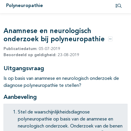
Polyneuropathie
pagina's open- en dichtklappen
Open i
Anamnese en neurologisch
pagina's open- en dichtklappen
onderzoek bij polyneuropathie
Opties
Publicatiedatum:
05-07-2019
Beoordeeld op geldigheid:
23-08-2019
Uitgangsvraag
Is op basis van anamnese en neurologisch onderzoek de
diagnose polyneuropathie te stellen?
Aanbeveling
Stel de waarschijnlijkheidsdiagnose
polyneuropathie op basis van de anamnese en
neurologisch onderzoek. Onderzoek van de benen