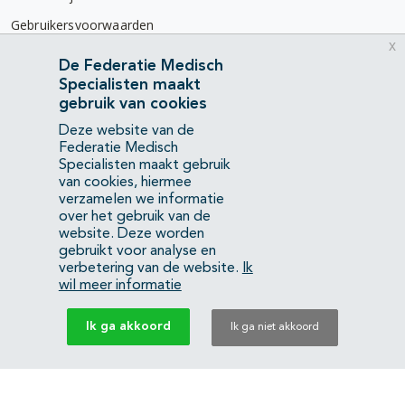
Gebruikersvoorwaarden
x
Privacyverklaring
De Federatie Medisch
Specialisten maakt
Contact
gebruik van cookies
Mercatorlaan 1200
Deze website van de
3528 BL Utrecht
Federatie Medisch
Specialisten maakt gebruik
van cookies, hiermee
(088) 505 34 34
verzamelen we informatie
info@richtlijnendatabase.nl
over het gebruik van de
website. Deze worden
gebruikt voor analyse en
YouTube
LinkedIn
verbetering van de website.
Ik
wil meer informatie
KvK Federatie Medisch Specialisten:
40483480
Ik ga akkoord
Ik ga niet akkoord
Privacyverklaring
Back to top