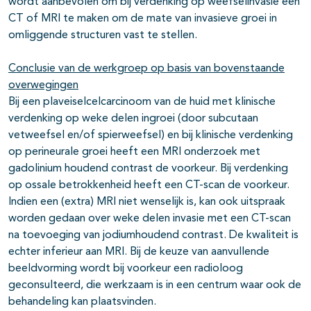
wordt aanbevolen om bij verdenking op weefselinvasie een
CT of MRI te maken om de mate van invasieve groei in
omliggende structuren vast te stellen.
Conclusie van de werkgroep op basis van bovenstaande
overwegingen
Bij een plaveiselcelcarcinoom van de huid met klinische
verdenking op weke delen ingroei (door subcutaan
vetweefsel en/of spierweefsel) en bij klinische verdenking
op perineurale groei heeft een MRI onderzoek met
gadolinium houdend contrast de voorkeur. Bij verdenking
op ossale betrokkenheid heeft een CT-scan de voorkeur.
Indien een (extra) MRI niet wenselijk is, kan ook uitspraak
worden gedaan over weke delen invasie met een CT-scan
na toevoeging van jodiumhoudend contrast. De kwaliteit is
echter inferieur aan MRI. Bij de keuze van aanvullende
beeldvorming wordt bij voorkeur een radioloog
geconsulteerd, die werkzaam is in een centrum waar ook de
behandeling kan plaatsvinden.