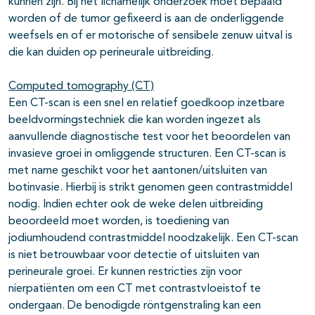
kunnen zijn. Bij het lichamelijk onderzoek moet bepaald
worden of de tumor gefixeerd is aan de onderliggende
weefsels en of er motorische of sensibele zenuw uitval is
die kan duiden op perineurale uitbreiding.
Computed tomography (CT)
Een CT-scan is een snel en relatief goedkoop inzetbare
beeldvormingstechniek die kan worden ingezet als
aanvullende diagnostische test voor het beoordelen van
invasieve groei in omliggende structuren. Een CT-scan is
met name geschikt voor het aantonen/uitsluiten van
botinvasie. Hierbij is strikt genomen geen contrastmiddel
nodig. Indien echter ook de weke delen uitbreiding
beoordeeld moet worden, is toediening van
jodiumhoudend contrastmiddel noodzakelijk. Een CT-scan
is niet betrouwbaar voor detectie of uitsluiten van
perineurale groei. Er kunnen restricties zijn voor
nierpatiënten om een CT met contrastvloeistof te
ondergaan. De benodigde röntgenstraling kan een