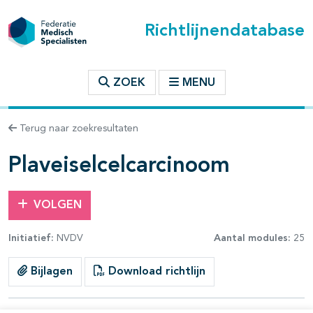
Richtlijnendatabase
t inhoudsopgave
ZOEK
MENU
n binnen deze richtlijn
Terug naar zoekresultaten
les openklappen
Plaveiselcelcarcinoom
VOLGEN
Initiatief:
NVDV
Aantal modules:
25
Bijlagen
Download richtlijn