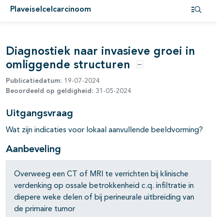
Plaveiselcelcarcinoom
Open i
pagina's open- en dichtklappen
Diagnostiek naar invasieve groei in
omliggende structuren
Opties
Publicatiedatum:
19-07-2024
Beoordeeld op geldigheid:
31-05-2024
Uitgangsvraag
Wat zijn indicaties voor lokaal aanvullende beeldvorming?
Aanbeveling
pagina's open- en dichtklappen
Overweeg een CT of MRI te verrichten bij klinische
verdenking op ossale betrokkenheid c.q. infiltratie in
diepere weke delen of bij perineurale uitbreiding van
de primaire tumor