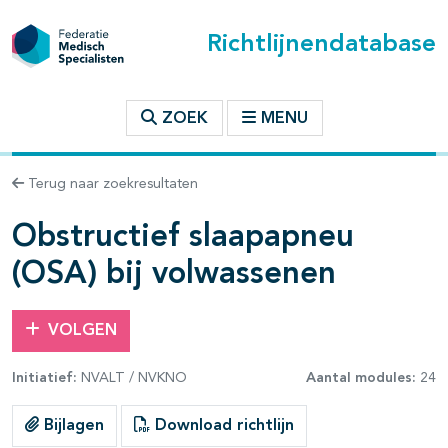
Richtlijnendatabase
t inhoudsopgave
ZOEK
MENU
n binnen deze richtlijn
Terug naar zoekresultaten
Obstructief slaapapneu
les openklappen
(OSA) bij volwassenen
VOLGEN
pagina's open- en dichtklappen
Initiatief:
NVALT / NVKNO
Aantal modules:
24
Bijlagen
Download richtlijn