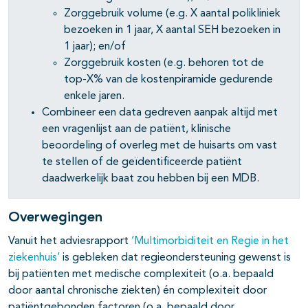
Zorggebruik volume (e.g. X aantal polikliniek
bezoeken in 1 jaar, X aantal SEH bezoeken in
1 jaar); en/of
Zorggebruik kosten (e.g. behoren tot de
top-X% van de kostenpiramide gedurende
enkele jaren.
Combineer een data gedreven aanpak altijd met
een vragenlijst aan de patiënt, klinische
beoordeling of overleg met de huisarts om vast
te stellen of de geïdentificeerde patiënt
daadwerkelijk baat zou hebben bij een MDB.
Overwegingen
Vanuit het adviesrapport
’Multimorbiditeit en Regie in het
ziekenhuis’
is gebleken dat regieondersteuning gewenst is
bij patiënten met medische complexiteit (o.a. bepaald
door aantal chronische ziekten) én complexiteit door
patiëntgebonden factoren (o.a. bepaald door