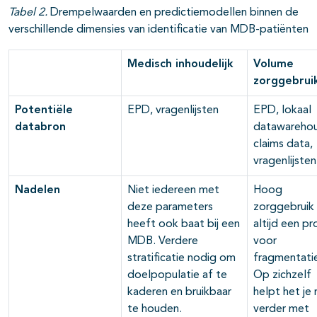
Tabel 2.
Drempelwaarden en predictiemodellen binnen de
verschillende dimensies van identificatie van MDB-patiënten
Medisch inhoudelijk
Volume
zorggebrui
Potentiële
EPD, vragenlijsten
EPD, lokaal
databron
datawarehou
claims data,
vragenlijsten
Nadelen
Niet iedereen met
Hoog
deze parameters
zorggebruik 
heeft ook baat bij een
altijd een pr
MDB. Verdere
voor
stratificatie nodig om
fragmentati
doelpopulatie af te
Op zichzelf
kaderen en bruikbaar
helpt het je 
te houden.
verder met