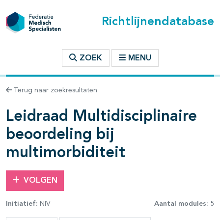
Richtlijnendatabase
t inhoudsopgave
ZOEK
MENU
n binnen deze richtlijn
Terug naar zoekresultaten
Leidraad Multidisciplinaire
beoordeling bij
multimorbiditeit
VOLGEN
Initiatief:
NIV
Aantal modules:
5