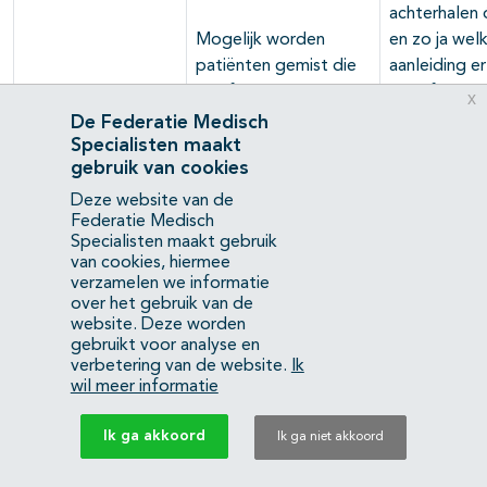
achterhalen 
Mogelijk worden
en zo ja wel
patiënten gemist die
aanleiding er
wél fragmentatie
tot afstemm
x
ervaren.
van zorg.
De Federatie Medisch
Specialisten maakt
gebruik van cookies
In geval van
lokale data
Deze website van de
Federatie Medisch
slechts zich
Specialisten maakt gebruik
deel van het
van cookies, hiermee
zorggebruik
verzamelen we informatie
dat binnen
over het gebruik van de
website. Deze worden
eigen centr
gebruikt voor analyse en
plaatsvindt.
verbetering van de website.
Ik
wil meer informatie
Voordelen
Data grotendeels
In geval van
Ik ga akkoord
Ik ga niet akkoord
aanwezig in EPD en in
drempelwaa
het algemeen
is frequentie