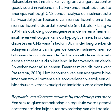
Behandelen met insuline kan veilig bij zwangere patiënt
geadviseerd in verband met afwijkende insulinebehoeft
Enerzijds verhoogt CNS zonder dialyse de insulineresist
halfwaardetijd bij toename van nierinsufficiëntie en effect
nierinsufficiëntie doordat zowel de (metabole) klaring van
2014) als ook de gluconeogenese in de nieren afnemen (R
insuline en verhoogde kans op hypoglycemiën. In dit kade
diabetes en CNS vanaf stadium 3b minder lang werkende i
schrijven in plaats van langer werkende insulinevormen zoal
bijkomende complicerende factor wisselt de insulinebe
eerste trimester is dit wisselend, in het tweede en de
36 weken weer af te nemen. Daarnaast kan dit per zwange
Patterson, 2010). Het behouden van een adequate bloed
inzet van zowel patiënte als zorgverlener, waarbij een 
bloedsuikers vereenvoudigd en inmiddels voor deze indi
Regulatie van diabetes mellitus bij toediening van ster
Een strikte glucosemonitoring en regulatie wordt geadv
corticosteroïden krijgen ter bevordering van de foetale