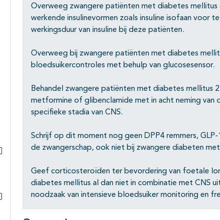
Overweeg zwangere patiënten met diabetes mellitus 
werkende insulinevormen zoals insuline isofaan voor t
werkingsduur van insuline bij deze patiënten.
Overweeg bij zwangere patiënten met diabetes mellit
bloedsuikercontroles met behulp van glucosesensor.
Behandel zwangere patiënten met diabetes mellitus 2
metformine of glibenclamide met in acht neming van do
specifieke stadia van CNS.
Schrijf op dit moment nog geen DPP4 remmers, GLP-1
de zwangerschap, ook niet bij zwangere diabeten me
Subpagina's open- en dichtklappen
Geef corticosteroïden ter bevordering van foetale lo
diabetes mellitus al dan niet in combinatie met CNS uit
noodzaak van intensieve bloedsuiker monitoring en fre
Subpagina's open- en dichtklappen