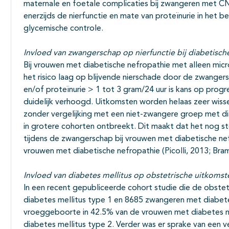
maternale en foetale complicaties bij zwangeren met C
enerzijds de nierfunctie en mate van proteïnurie in het 
glycemische controle.
Invloed van zwangerschap op nierfunctie bij diabetisch
Bij vrouwen met diabetische nefropathie met alleen micro
het risico laag op blijvende nierschade door de zwanger
en/of proteïnurie > 1 tot 3 gram/24 uur is kans op pro
duidelijk verhoogd. Uitkomsten worden helaas zeer wisse
zonder vergelijking met een niet-zwangere groep met d
in grotere cohorten ontbreekt. Dit maakt dat het nog st
tijdens de zwangerschap bij vrouwen met diabetische nef
vrouwen met diabetische nefropathie (Picolli, 2013; Bra
Invloed van diabetes mellitus op obstetrische uitkomst
In een recent gepubliceerde cohort studie die de obst
diabetes mellitus type 1 en 8685 zwangeren met diabetes
vroeggeboorte in 42.5% van de vrouwen met diabetes me
diabetes mellitus type 2. Verder was er sprake van een