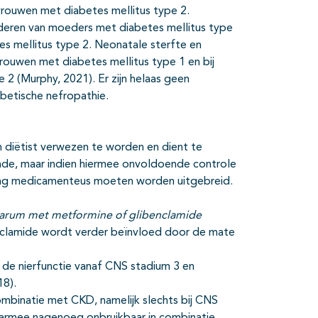
rouwen met diabetes mellitus type 2.
deren van moeders met diabetes mellitus type
s mellitus type 2. Neonatale sterfte en
uwen met diabetes mellitus type 1 en bij
2 (Murphy, 2021). Er zijn helaas geen
betische nefropathie.
 diëtist verwezen te worden en dient te
nde, maar indien hiermee onvoldoende controle
ling medicamenteus moeten worden uitgebreid.
idarum met metformine of glibenclamide
enclamide wordt verder beïnvloed door de mate
de nierfunctie vanaf CNS stadium 3 en
18).
ombinatie met CKD, namelijk slechts bij CNS