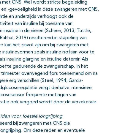
en met CNS. Wel wordt strikte begeleiding
e en -gevoeligheid in deze zwangeren met CNS.
entie en anderzijds verhoogt ook de
iviteit van insuline bij toename van
 insuline in de nieren (Scheen, 2013; Tuttle,
ahhal, 2019) resulterend in stapeling van
r kan het zinvol zijn om bij zwangeren met
nsulinevormen zoals insuline isofaan voor te
s insuline glargine en insuline detemir. Als
hoefte gedurende de zwangerschap. In het
rde trimester overwegend fors toenemend om na
re erg verschillen (Steel, 1994; Garcia-
glucoseregulatie vergt derhalve intensieve
glucosesensor frequente metingen van
catie ook vergoed wordt door de verzekeraar.
oïden voor foetale longrijping
iseerd bij zwangeren met CNS die
 longrijping. Om deze reden en eventuele