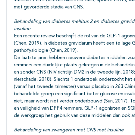
stadium 1 en 2 (KDIGO diabetes CKD, update 2012), wa
met gevorderde stadia van CNS.
Behandeling van diabetes mellitus 2 en diabetes gravi
insuline
Een recente review beschrijft de rol van de GLP-1 agon
(Chen, 2019). In diabetes gravidarum heeft een te lage G
pathofysiologie (Chen, 2019).
De laatste jaren hebben nieuwere diabetes middelen z
remmers een duidelijke plaats gekregen in de behandelin
en zonder CNS (NIV richtlijn DM2 in de tweede lijn, 2018;
nierschade, 2018). Slechts 1 onderzoek onderzocht het e
(vanaf het tweede trimester) versus placebo in 263 Chi
behandelde groep een significant beter glucose en insulin
niet, maar wordt niet verder onderbouwd (Sun, 2017). Tot
en veiligheid van DPP4 remmers, GLP-1 agonisten en SG
de werkgroep het gebruik van deze middelen dan ook af
Behandeling van zwangeren met CNS met insuline