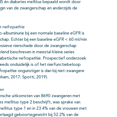
NS én diabetes mellitus bepaald wordt door
begin van de zwangerschap en anderzijds de
e nefropathie
-albuminurie bij een normale baseline eGFR is
schap. Echter bij een baseline eGFR < 60 ml/min
gressieve nierschade door de zwangerschap
lend beschreven in meestal kleine series
iabetische nefropathie. Prospectief onderzoek
eeds onduidelijk is of het nierfunctiebeloop
ropathie ongunstiger is dan bij niet-zwangere
mham, 2017; Spotti, 2019).
en
etrische uitkomsten van 8690 zwangeren met
 mellitus type 2 beschrijft, was sprake van
llitus type 1 en in 23.4% van de vrouwen met
 verlaagd geboortegewicht bij 52.2% van de