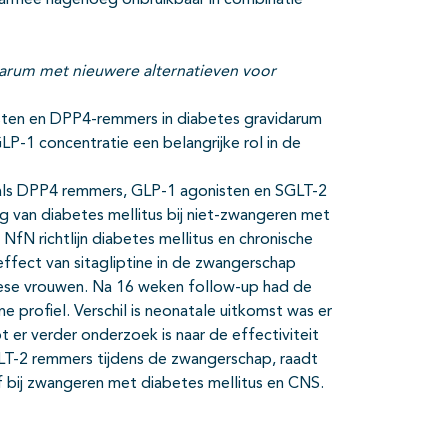
armee nagenoeg onbruikbaar in combinatie
darum met nieuwere alternatieven voor
isten en DPP4-remmers in diabetes gravidarum
LP-1 concentratie een belangrijke rol in de
oals DPP4 remmers, GLP-1 agonisten en SGLT-2
g van diabetes mellitus bij niet-zwangeren met
 NfN richtlijn diabetes mellitus en chronische
ffect van sitagliptine in de zwangerschap
nese vrouwen. Na 16 weken follow-up had de
e profiel. Verschil is neonatale uitkomst was er
 er verder onderzoek is naar de effectiviteit
LT-2 remmers tijdens de zwangerschap, raadt
 bij zwangeren met diabetes mellitus en CNS.