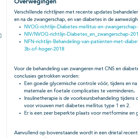
Overwegingen
Verschillende richtlijnen met recente updates behandele
en na de zwangerschap, en van diabetes in de aanwezigh
NVOG-richtlijn-Diabetes-mellitus-en-zwangerschap
NIV/NVOG-richtlijn-Diabetes_en_zwangerschap-20
NFN-richtlijn-Behandeling-van-patiënten-met-diabet
Subpagina's open- en dichtklappen
3b-of-hoger-2018
Voor de behandeling van zwangeren met CNS en diabetes
conclusies getrokken worden:
Een goede glycemische controle vóór, tijdens en na
maternale en foetale complicaties te verminderen
.
Insulinetherapie is de voorkeursbehandeling tijden
voor vrouwen met diabetes mellitus type 1 en 2.
Er is een zeer beperkte plaats voor metformine en 
Aanvullend op bovenstaande wordt in een drietal recent